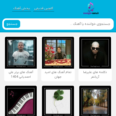
گلچین قدیمی
پخش آهنگ
جستجو
دکلمه های علیرضا
تمام آهنگ های امید
آهنگ های برتر علی
آریانفر
جهان
احمدیانی 1404