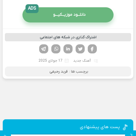
ADS
دانلــود موزیــکیـــو
اشتراک گذاری در شبکه های اجتماعی
فیسوک
تویتر
لینکدین
واتساپ
تلگرام
آهنگ جدید
17 جولای 2025
برچسب ها :
فربد رحیمی
پست های پیشنهادی