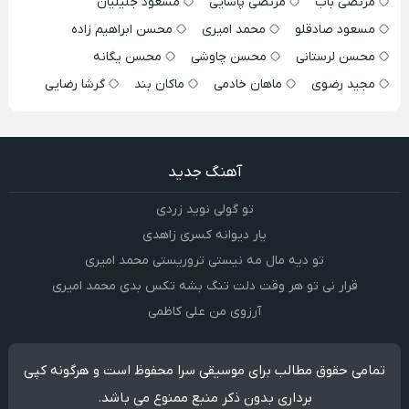
مرتضی باب
مرتضی پاشایی
مسعود جلیلیان
مسعود صادقلو
محمد امیری
محسن ابراهیم زاده
محسن لرستانی
محسن چاوشی
محسن یگانه
مجید رضوی
ماهان خادمی
ماکان بند
گرشا رضایی
آهنگ جدید
تو گولی نوید زردی
یار دیوانه کسری زاهدی
تو دیه مال مه نیستی تروریستی محمد امیری
قرار نی تو هر وقت دلت تنگ بشه تکس بدی محمد امیری
آرزوی من علی کاظمی
تمامی حقوق مطالب برای موسیقی سرا محفوظ است و هرگونه کپی
برداری بدون ذکر منبع ممنوع می باشد.