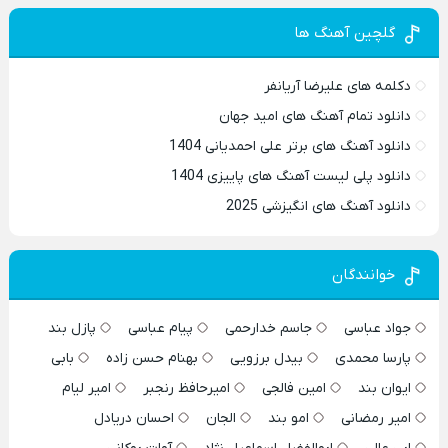
گلچین آهنگ ها
دکلمه های علیرضا آریانفر
دانلود تمام آهنگ های امید جهان
دانلود آهنگ های برتر علی احمدیانی 1404
دانلود پلی لیست آهنگ های پاییزی 1404
دانلود آهنگ های انگیزشی 2025
خوانندگان
جواد عباسی
جاسم خدارحمی
پیام عباسی
پازل بند
پارسا محمدی
بیدل برزویی
بهنام حسن زاده
بابی
ایوان بند
امین فالجی
امیرحافظ رنجبر
امیر لیام
امیر رمضانی
امو بند
الجان
احسان دریادل