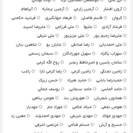
ابی عالی
ابوالفضل اسماعیل نژاد
آوات بوکانی
آرون افشار
آرمین زارعی
آرمین برمایه
آبراهام
کیوان
قاسم فاضلی
فرهاد جهانگیری
فرشید حکمتی
فرشاد آزادی
علیها
علی فرزامی
علیرضا اسپید
علیرضا رحیم پور
علی عزیزپور
علی شرفی
علی احمدیانی
رضا صادقی
شایان یو
شاهین بنان
سهراب پاکزاد
سهیل مهرزادگان
سبحان رستمی
سامان یاسین و امیرحافظ رنجبر
روح الله کرمی
رامین تجنگی
رامین کرمی
رضا کرمی تارا
راغب
حمیدرضا بابایی
حمید هیراد
حسن زیرک
حامد الماسی
حامد سنجابی
یوسف جمالی
همایون شجریان
هوروش بند
هومن پناهی
هومن نجفی
میلاد غلامی
مهراد جم
مهدیار
مهدی مولاد
مهدی شریفی
مهدی احمدوند
معین زد
مسیح و آرش
مسلم فتاحی
مرتضی اشرفی