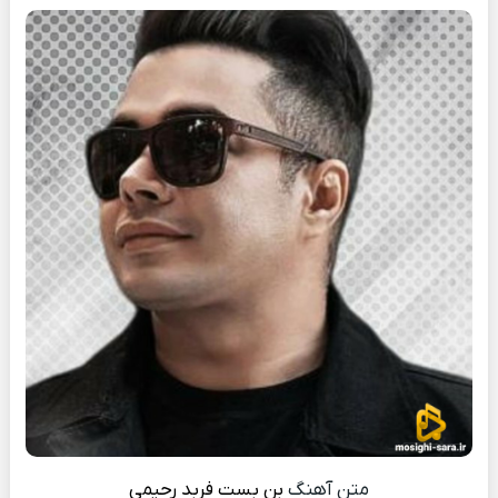
متن آهنگ
بن بست
فربد رحیمی