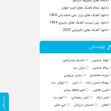
دکلمه های علیرضا آریانفر
دانلود تمام آهنگ های امید جهان
دانلود آهنگ های برتر علی احمدیانی 1404
دانلود پلی لیست آهنگ های پاییزی 1404
دانلود آهنگ های انگیزشی 2025
خوانندگان
جواد عباسی
جاسم خدارحمی
پیام عباسی
پازل بند
پارسا محمدی
بیدل برزویی
بهنام حسن زاده
بابی
ایوان بند
امین فالجی
امیرحافظ رنجبر
امیر لیام
امیر رمضانی
امو بند
پست قبلی
الجان
احسان دریادل
ابی عالی