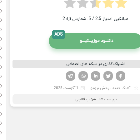
میانگین امتیاز
2.5
/ 5. شمارش آرا:
2
ADS
دانلــود موزیــکیـــو
اشتراک گذاری در شبکه های اجتماعی
فیسوک
تویتر
لینکدین
واتساپ
تلگرام
آهنگ جدید
،
پخش بزودی
1 آگوست 2025
برچسب ها :
شهاب فالجی