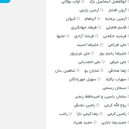
ابوالفضل اسماعیل نژاد
آوات بوکانی
آرون افشار
آرمین زارعی
آرمین برمایه
آبراهام
کیوان
قاسم فاضلی
فرهاد جهانگیری
فرشید حکمتی
فرشاد آزادی
علیها
علی فرزامی
علیرضا اسپید
علیرضا رحیم پور
علی عزیزپور
علی شرفی
علی احمدیانی
رضا صادقی
شایان یو
شاهین بنان
سهراب پاکزاد
سهیل مهرزادگان
سبحان رستمی
سامان یاسین و امیرحافظ رنجبر
روح الله کرمی
رامین تجنگی
رامین کرمی
رضا کرمی تارا
راغب
حمیدرضا بابایی
حمید هیراد