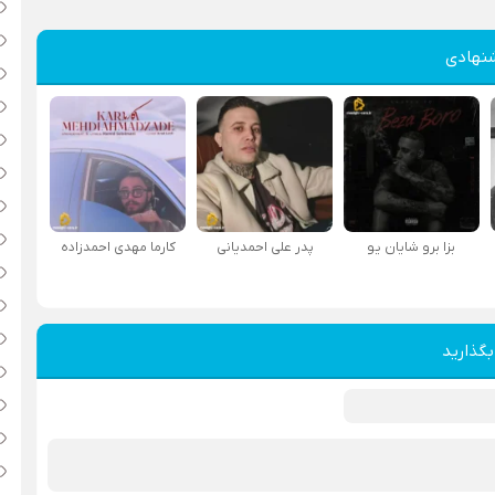
نهادی
بزا برو شایان یو
پدر علی احمدیانی
کارما مهدی احمدزاده
بگذارید