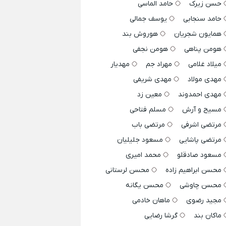
حسن زیرک
حامد الماسی
حامد سنجابی
یوسف جمالی
همایون شجریان
هوروش بند
هومن پناهی
هومن نجفی
میلاد غلامی
مهراد جم
مهدیار
مهدی مولاد
مهدی شریفی
مهدی احمدوند
معین زد
مسیح و آرش
مسلم فتاحی
مرتضی اشرفی
مرتضی باب
مرتضی پاشایی
مسعود جلیلیان
مسعود صادقلو
محمد امیری
محسن ابراهیم زاده
محسن لرستانی
محسن چاوشی
محسن یگانه
مجید رضوی
ماهان خادمی
ماکان بند
گرشا رضایی