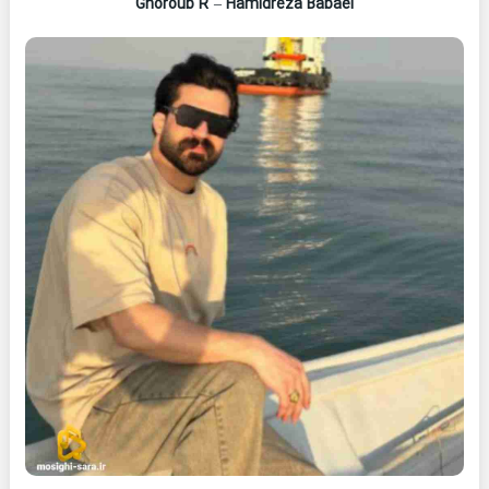
Ghoroub R
–
Hamidreza Babaei