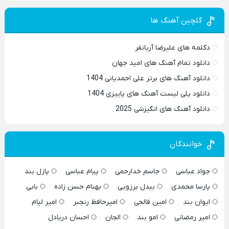
گلچین آهنگ ها
دکلمه های علیرضا آریانفر
دانلود تمام آهنگ های امید جهان
دانلود آهنگ های برتر علی احمدیانی 1404
دانلود پلی لیست آهنگ های پاییزی 1404
دانلود آهنگ های انگیزشی 2025
خوانندگان
جواد عباسی
جاسم خدارحمی
پیام عباسی
پازل بند
پارسا محمدی
بیدل برزویی
بهنام حسن زاده
بابی
ایوان بند
امین فالجی
امیرحافظ رنجبر
امیر لیام
امیر رمضانی
امو بند
الجان
احسان دریادل