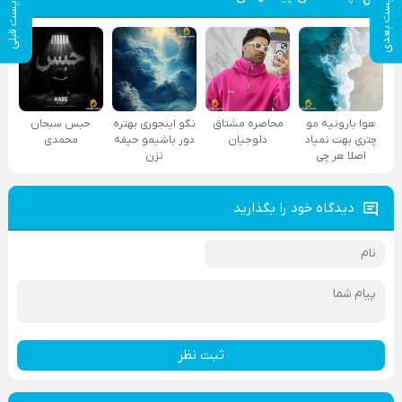
پست بعدی
پست قبلی
هوا بارونیه مو
محاصره مشتاق
نگو اینجوری بهتره
حبس سبحان
چتری بهت نمیاد
دلوجیان
دور باشیمو حیفه
محمدی
اصلا هر چی
نزن
دیدگاه خود را بگذارید
ثبت نظر