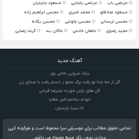
مرتضی باب
مرتضی پاشایی
مسعود جلیلیان
مسعود صادقلو
محمد امیری
محسن ابراهیم زاده
محسن لرستانی
محسن چاوشی
محسن یگانه
مجید رضوی
ماهان خادمی
ماکان بند
گرشا رضایی
آهنگ جدید
پتک شروین حاجی پور
گل از مه جدا بو رفت برگ شمع ز دستم رفت با صدای زن
گل های باران خورده علیرضا قربانی
خودم ساختم امیر مقاره
ادا سینا پارسیان
تمامی حقوق مطالب برای موسیقی سرا محفوظ است و هرگونه کپی
برداری بدون ذکر منبع ممنوع می باشد.