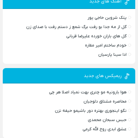
آهنگ های جدید
پتک شروین حاجی پور
گل از مه جدا بو رفت برگ شمع ز دستم رفت با صدای زن
گل های باران خورده علیرضا قربانی
خودم ساختم امیر مقاره
ادا سینا پارسیان
ریمیکس های جدید
هوا بارونیه مو چتری بهت نمیاد اصلا هر چی
محاصره مشتاق دلوجیان
نگو اینجوری بهتره دور باشیمو حیفه نزن
حبس سبحان محمدی
عشق ابدی روح الله کرمی