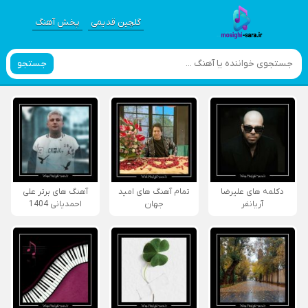
گلچین قدیمی
پخش آهنگ
جستجو
دکلمه های علیرضا
تمام آهنگ های امید
آهنگ های برتر علی
آریانفر
جهان
احمدیانی 1404