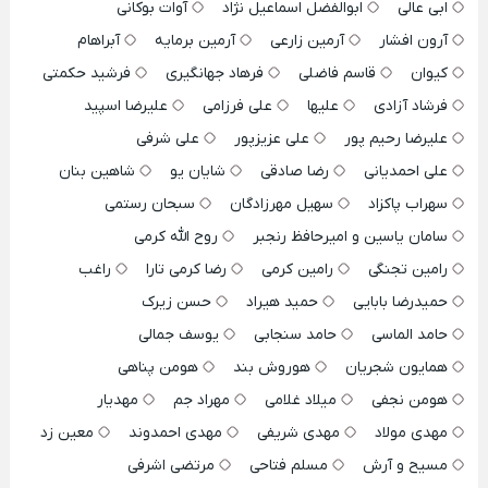
ابی عالی
ابوالفضل اسماعیل نژاد
آوات بوکانی
آرون افشار
آرمین زارعی
آرمین برمایه
آبراهام
کیوان
قاسم فاضلی
فرهاد جهانگیری
فرشید حکمتی
فرشاد آزادی
علیها
علی فرزامی
علیرضا اسپید
علیرضا رحیم پور
علی عزیزپور
علی شرفی
علی احمدیانی
رضا صادقی
شایان یو
شاهین بنان
سهراب پاکزاد
سهیل مهرزادگان
سبحان رستمی
سامان یاسین و امیرحافظ رنجبر
روح الله کرمی
رامین تجنگی
رامین کرمی
رضا کرمی تارا
راغب
حمیدرضا بابایی
حمید هیراد
حسن زیرک
حامد الماسی
حامد سنجابی
یوسف جمالی
همایون شجریان
هوروش بند
هومن پناهی
هومن نجفی
میلاد غلامی
مهراد جم
مهدیار
مهدی مولاد
مهدی شریفی
مهدی احمدوند
معین زد
مسیح و آرش
مسلم فتاحی
مرتضی اشرفی