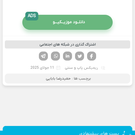
ADS
دانلــود موزیــکیـــو
اشتراک گذاری در شبکه های اجتماعی
فیسوک
تویتر
لینکدین
واتساپ
تلگرام
ریمیکس پاپ و سنتی
11 جولای 2025
برچسب ها :
حمیدرضا بابایی
پست های پیشنهادی