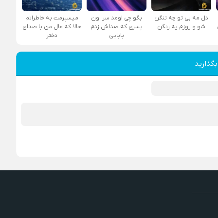
دل مه بی تو چه تنگن
بگو چی اومد سر اون
میسپرمت به خاطراتم
شو و روزم یه رنگن
پسری که صداش زدم
حالا که مال من با صدای
بابایی
دختر
بگذارید