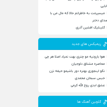
ابایی
میسپرمت به خاطراتم حالا که مال من با
دای دختر
گلینلیک افشین آذری
ریمیکس های جدید
هوا بارونیه مو چتری بهت نمیاد اصلا هر چی
محاصره مشتاق دلوجیان
نگو اینجوری بهتره دور باشیمو حیفه نزن
حبس سبحان محمدی
عشق ابدی روح الله کرمی
گلچین آهنگ ها