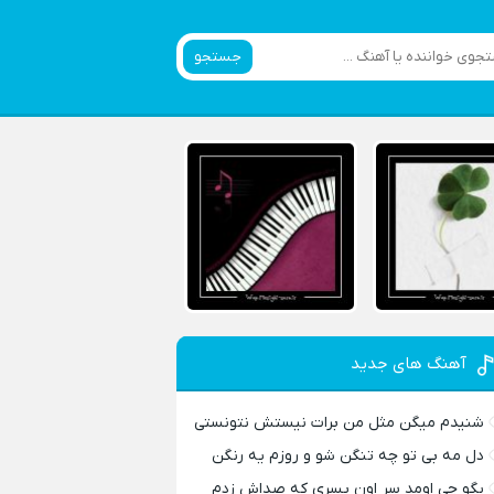
جستجو
آهنگ های جدید
شنیدم میگن مثل من برات نیستش نتونستی
دل مه بی تو چه تنگن شو و روزم یه رنگن
بگو چی اومد سر اون پسری که صداش زدم