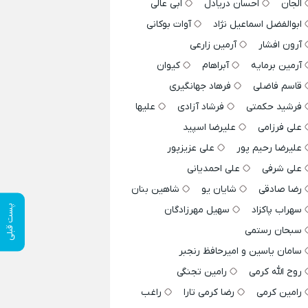
الجان
احسان دریادل
ابی عالی
ابوالفضل اسماعیل نژاد
آوات بوکانی
آرون افشار
آرمین زارعی
آرمین برمایه
آبراهام
کیوان
قاسم فاضلی
فرهاد جهانگیری
فرشید حکمتی
فرشاد آزادی
علیها
علی فرزامی
علیرضا اسپید
علیرضا رحیم پور
علی عزیزپور
علی شرفی
علی احمدیانی
رضا صادقی
شایان یو
شاهین بنان
پست قبلی
سهراب پاکزاد
سهیل مهرزادگان
سبحان رستمی
سامان یاسین و امیرحافظ رنجبر
روح الله کرمی
رامین تجنگی
رامین کرمی
رضا کرمی تارا
راغب