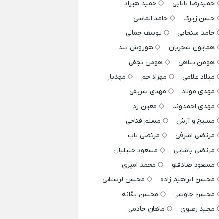
حمیدرضا بابایی
حمید هیراد
حسن زیرک
حامد الماسی
حامد سنجابی
یوسف جمالی
همایون شجریان
هوروش بند
هومن پناهی
هومن نجفی
میلاد غلامی
مهراد جم
مهدیار
مهدی مولاد
مهدی شریفی
مهدی احمدوند
معین زد
مسیح و آرش
مسلم فتاحی
مرتضی اشرفی
مرتضی باب
مرتضی پاشایی
مسعود جلیلیان
مسعود صادقلو
محمد امیری
محسن ابراهیم زاده
محسن لرستانی
محسن چاوشی
محسن یگانه
مجید رضوی
ماهان خادمی