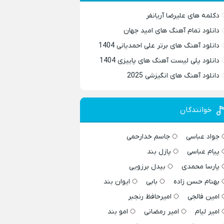
دکلمه های علیرضا آریانفر
دانلود تمام آهنگ های امید جهان
دانلود آهنگ های برتر علی احمدیانی 1404
دانلود پلی لیست آهنگ های پاییزی 1404
دانلود آهنگ های انگیزشی 2025
خوانندگان
جواد عباسی
جاسم خدارحمی
پیام عباسی
پازل بند
پارسا محمدی
بیدل برزویی
بهنام حسن زاده
بابی
ایوان بند
امین فالجی
امیرحافظ رنجبر
امیر لیام
امیر رمضانی
امو بند