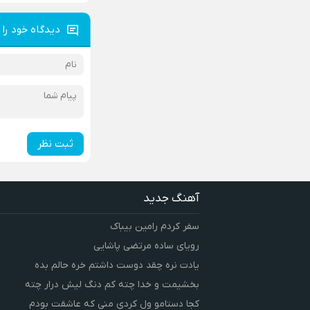
دیدگاه خود را 
ثبت نظر
آهنگ جدید
سفر کردم رامین بیباک
رویای ساده مرتضی پاشایی
یادت نره چقد دوست داشتم خره حالم بده
بخشیمت و خدا چته کم دنگ لیش درار چته
کجا دستامو ول کردی منی که عاشقت بودم