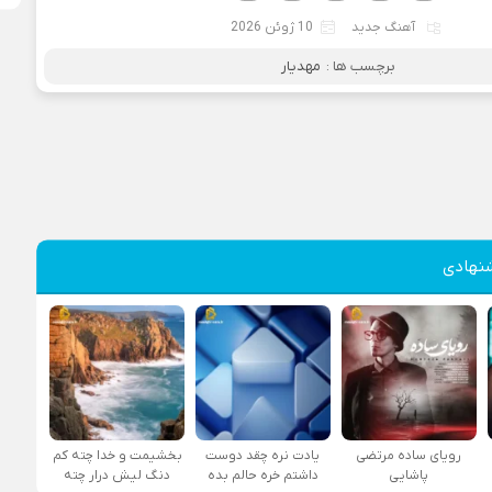
آهنگ جدید
10 ژوئن 2026
برچسب ها :
مهدیار
نهادی
رویای ساده مرتضی
یادت نره چقد دوست
بخشیمت و خدا چته کم
پاشایی
داشتم خره حالم بده
دنگ لیش درار چته