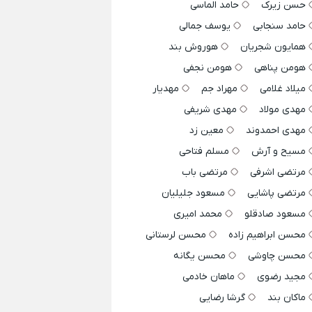
حسن زیرک
حامد الماسی
حامد سنجابی
یوسف جمالی
همایون شجریان
هوروش بند
هومن پناهی
هومن نجفی
میلاد غلامی
مهراد جم
مهدیار
مهدی مولاد
مهدی شریفی
مهدی احمدوند
معین زد
مسیح و آرش
مسلم فتاحی
مرتضی اشرفی
مرتضی باب
مرتضی پاشایی
مسعود جلیلیان
مسعود صادقلو
محمد امیری
محسن ابراهیم زاده
محسن لرستانی
محسن چاوشی
محسن یگانه
مجید رضوی
ماهان خادمی
ماکان بند
گرشا رضایی