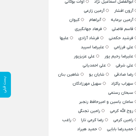
ابوالفضل اسماعیل نژاد
آوات بوکانی
آرون افشار
آرمین زارعی
آرمین برمایه
آبراهام
کیوان
قاسم فاضلی
فرهاد جهانگیری
فرشید حکمتی
فرشاد آزادی
علیها
علی فرزامی
علیرضا اسپید
علیرضا رحیم پور
علی عزیزپور
علی شرفی
علی احمدیانی
رضا صادقی
شایان یو
شاهین بنان
پست قبلی
سهراب پاکزاد
سهیل مهرزادگان
سبحان رستمی
سامان یاسین و امیرحافظ رنجبر
روح الله کرمی
رامین تجنگی
رامین کرمی
رضا کرمی تارا
راغب
حمیدرضا بابایی
حمید هیراد