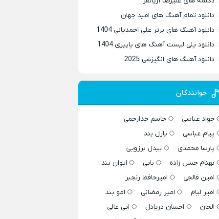
دکلمه های علیرضا آریانفر
دانلود تمام آهنگ های امید جهان
دانلود آهنگ های برتر علی احمدیانی 1404
دانلود پلی لیست آهنگ های پاییزی 1404
دانلود آهنگ های انگیزشی 2025
خوانندگان
جواد عباسی
جاسم خدارحمی
پیام عباسی
پازل بند
پارسا محمدی
بیدل برزویی
بهنام حسن زاده
بابی
ایوان بند
امین فالجی
امیرحافظ رنجبر
امیر لیام
امیر رمضانی
امو بند
الجان
احسان دریادل
ابی عالی