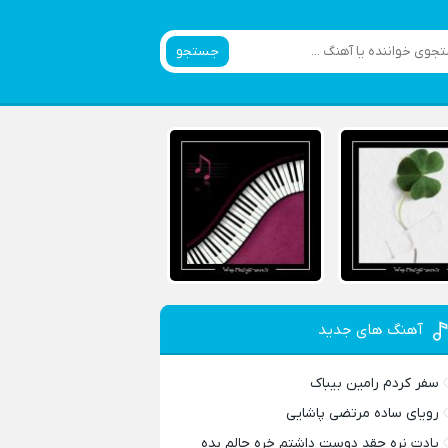
جستجو
آهنگ های جدید
سفر کردم رامین بیباک
رویای ساده مرتضی پاشایی
یادت نره چقد دوست داشتم خره حالم بده