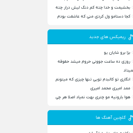
بخشیمت و خدا چته کم دنگ لیش درار چته
کجا دستامو ول کردی منی که عاشقت بودم
ریمیکس های جدید
بزا برو شایان یو
روزی ده ساعت جوونی حروم میشد حقوقه
میداد
انگاری تو کالبدم تویی تنها چیزی که میتونم
ممد امیری محمد امیری
هوا بارونیه مو چتری بهت نمیاد اصلا هر چی
گلچین آهنگ ها