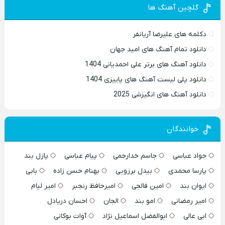
گلچین آهنگ ها
دکلمه های علیرضا آریانفر
دانلود تمام آهنگ های امید جهان
دانلود آهنگ های برتر علی احمدیانی 1404
دانلود پلی لیست آهنگ های پاییزی 1404
دانلود آهنگ های انگیزشی 2025
خوانندگان
جواد عباسی
جاسم خدارحمی
پیام عباسی
پازل بند
پارسا محمدی
بیدل برزویی
بهنام حسن زاده
بابی
ایوان بند
امین فالجی
امیرحافظ رنجبر
امیر لیام
امیر رمضانی
امو بند
الجان
احسان دریادل
ابی عالی
ابوالفضل اسماعیل نژاد
آوات بوکانی