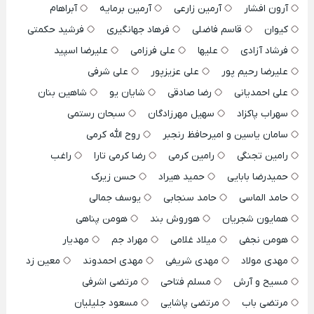
آرون افشار
آرمین زارعی
آرمین برمایه
آبراهام
کیوان
قاسم فاضلی
فرهاد جهانگیری
فرشید حکمتی
فرشاد آزادی
علیها
علی فرزامی
علیرضا اسپید
علیرضا رحیم پور
علی عزیزپور
علی شرفی
علی احمدیانی
رضا صادقی
شایان یو
شاهین بنان
سهراب پاکزاد
سهیل مهرزادگان
سبحان رستمی
سامان یاسین و امیرحافظ رنجبر
روح الله کرمی
رامین تجنگی
رامین کرمی
رضا کرمی تارا
راغب
حمیدرضا بابایی
حمید هیراد
حسن زیرک
حامد الماسی
حامد سنجابی
یوسف جمالی
همایون شجریان
هوروش بند
هومن پناهی
هومن نجفی
میلاد غلامی
مهراد جم
مهدیار
مهدی مولاد
مهدی شریفی
مهدی احمدوند
معین زد
مسیح و آرش
مسلم فتاحی
مرتضی اشرفی
مرتضی باب
مرتضی پاشایی
مسعود جلیلیان