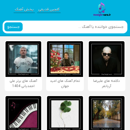
گلچین قدیمی
پخش آهنگ
جستجو
دکلمه های علیرضا
تمام آهنگ های امید
آهنگ های برتر علی
آریانفر
جهان
احمدیانی 1404