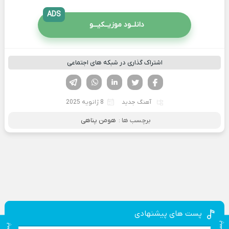
ADS
دانلــود موزیــکیـــو
اشتراک گذاری در شبکه های اجتماعی
فیسوک
تویتر
لینکدین
واتساپ
تلگرام
آهنگ جدید
8 ژانویه 2025
برچسب ها :
هومن پناهی
پست های پیشنهادی