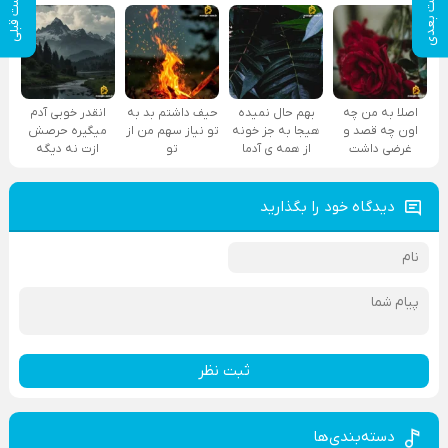
پست بعدی
پست قبلی
اصلا به من چه
بهم حال نمیده
حیف داشتم بد به
انقدر خوبی آدم
اون چه قصد و
هیجا به جز خونه
تو نیاز سهم من از
میگیره حرصش
غرضی داشت
از همه ی آدما
تو
ازت نه دیگه
دیدگاه خود را بگذارید
ثبت نظر
دسته‌بندی‌ها