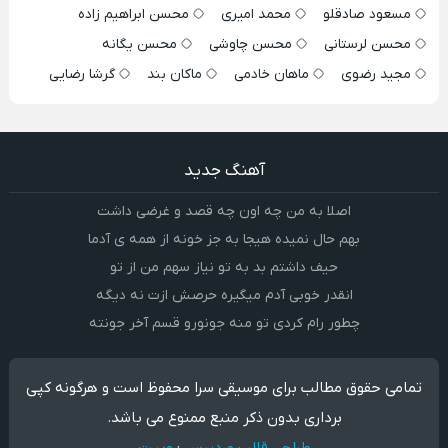
مسعود صادقلو
محمد امیری
محسن ابراهیم زاده
محسن لرستانی
محسن چاوشی
محسن یگانه
مجید رضوی
ماهان خادمی
ماکان بند
گرشا رضایی
آهنگ جدید
اصلا به من چه اون چه قصد و غرضی داشت
بهم حال نمیده هیجا به جز خونه از همه ی آدما
حیف داشتم بد به تو نیاز سهم من از تو
انقدر خوبی آدم میگیره حرصش ازت نه دیگه
چطور رام کردی تو منه جونورو قسم آخر جونته
تمامی حقوق مطالب برای موسیقی سرا محفوظ است و هرگونه کپی
برداری بدون ذکر منبع ممنوع می باشد.
طراحی قالب وردپرس
:
وبیت