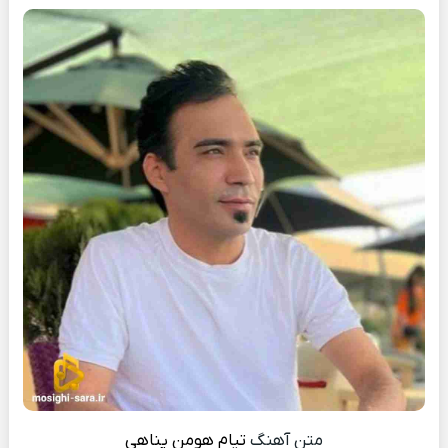
متن آهنگ
تیام
هومن پناهی