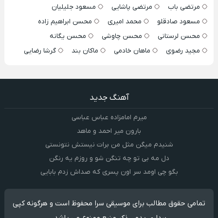
مرتضی باب
مرتضی پاشایی
مسعود جلیلیان
مسعود صادقلو
محمد امیری
محسن ابراهیم زاده
محسن لرستانی
محسن چاوشی
محسن یگانه
مجید رضوی
ماهان خادمی
ماکان بند
گرشا رضایی
آهنگ جدید
میرم امامزاده عباس عباسی
بارون میر احمد و ماهد
شنیدم میگن مثل من برات نیستش نتونستی
دل مه بی تو چه تنگن شو و روزم یه رنگن
بگو چی اومد سر اون پسری که صداش زدم بابایی
تمامی حقوق مطالب برای موسیقی سرا محفوظ است و هرگونه کپی
برداری بدون ذکر منبع ممنوع می باشد.