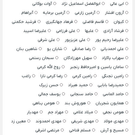
ابی عالی
ابوالفضل اسماعیل نژاد
آوات بوکانی
آرون افشار
آرمین زارعی
آرمین برمایه
آبراهام
کیوان
قاسم فاضلی
فرهاد جهانگیری
فرشید حکمتی
فرشاد آزادی
علیها
علی فرزامی
علیرضا اسپید
علیرضا رحیم پور
علی عزیزپور
علی شرفی
علی احمدیانی
رضا صادقی
شایان یو
شاهین بنان
سهراب پاکزاد
سهیل مهرزادگان
سبحان رستمی
سامان یاسین و امیرحافظ رنجبر
روح الله کرمی
رامین تجنگی
رامین کرمی
رضا کرمی تارا
راغب
حمیدرضا بابایی
حمید هیراد
حسن زیرک
حامد الماسی
حامد سنجابی
یوسف جمالی
همایون شجریان
هوروش بند
هومن پناهی
هومن نجفی
میلاد غلامی
مهراد جم
مهدیار
مهدی مولاد
مهدی شریفی
مهدی احمدوند
معین زد
مسیح و آرش
مسلم فتاحی
مرتضی اشرفی