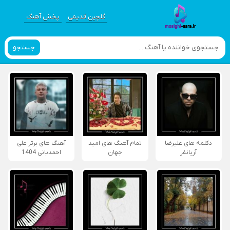
گلچین قدیمی
پخش آهنگ
جستجو
دکلمه های علیرضا
تمام آهنگ های امید
آهنگ های برتر علی
آریانفر
جهان
احمدیانی 1404