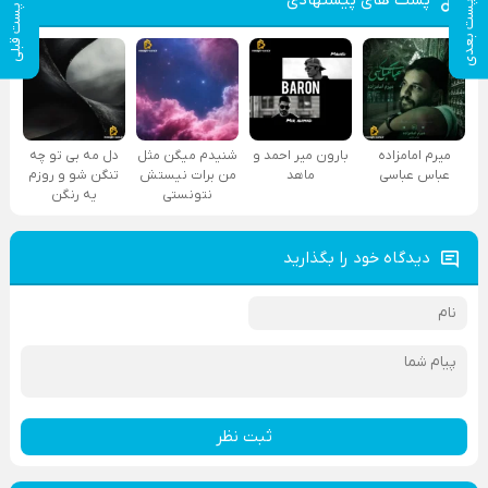
پست بعدی
پست قبلی
میرم امامزاده
بارون میر احمد و
شنیدم میگن مثل
دل مه بی تو چه
عباس عباسی
ماهد
من برات نیستش
تنگن شو و روزم
نتونستی
یه رنگن
دیدگاه خود را بگذارید
ثبت نظر