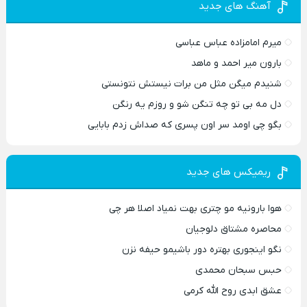
آهنگ های جدید
میرم امامزاده عباس عباسی
بارون میر احمد و ماهد
شنیدم میگن مثل من برات نیستش نتونستی
دل مه بی تو چه تنگن شو و روزم یه رنگن
بگو چی اومد سر اون پسری که صداش زدم بابایی
ریمیکس های جدید
هوا بارونیه مو چتری بهت نمیاد اصلا هر چی
محاصره مشتاق دلوجیان
نگو اینجوری بهتره دور باشیمو حیفه نزن
حبس سبحان محمدی
عشق ابدی روح الله کرمی