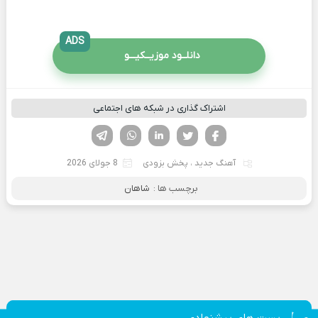
ADS
دانلــود موزیــکیـــو
اشتراک گذاری در شبکه های اجتماعی
فیسوک
تویتر
لینکدین
واتساپ
تلگرام
آهنگ جدید
،
پخش بزودی
8 جولای 2026
برچسب ها :
شاهان
پست های پیشنهادی