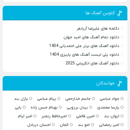
گلچین آهنگ ها
دکلمه های علیرضا آریانفر
دانلود تمام آهنگ های امید جهان
دانلود آهنگ های برتر علی احمدیانی 1404
دانلود پلی لیست آهنگ های پاییزی 1404
دانلود آهنگ های انگیزشی 2025
خوانندگان
جواد عباسی
جاسم خدارحمی
پیام عباسی
پازل بند
پارسا محمدی
بیدل برزویی
بهنام حسن زاده
بابی
ایوان بند
امین فالجی
امیرحافظ رنجبر
امیر لیام
امیر رمضانی
امو بند
الجان
احسان دریادل