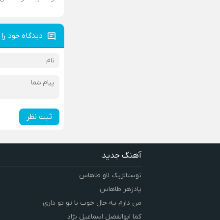
دیدگاه خود را 
ثبت نظر
آهنگ جدید
نوستالژیک لاو طاهاس
پادزهر طاهاس
من دارم یه حال خوب با تو تو داری
کما ابوالفضل اسماعیل نژاد