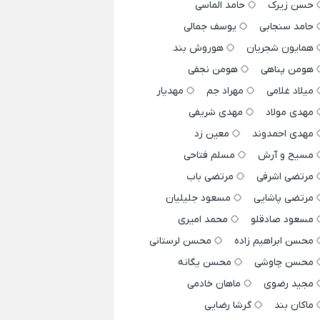
حسن زیرک
حامد الماسی
حامد سنجابی
یوسف جمالی
همایون شجریان
هوروش بند
هومن پناهی
هومن نجفی
میلاد غلامی
مهراد جم
مهدیار
مهدی مولاد
مهدی شریفی
مهدی احمدوند
معین زد
مسیح و آرش
مسلم فتاحی
مرتضی اشرفی
مرتضی باب
مرتضی پاشایی
مسعود جلیلیان
مسعود صادقلو
محمد امیری
محسن ابراهیم زاده
محسن لرستانی
محسن چاوشی
محسن یگانه
مجید رضوی
ماهان خادمی
ماکان بند
گرشا رضایی