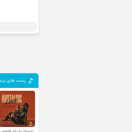
پست های پیش
نوستالژیک لاو طاهاس