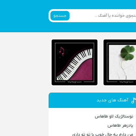
جستجو
آهنگ های جدید
نوستالژیک لاو طاهاس
پادزهر طاهاس
من دارم یه حال خوب با تو تو داری