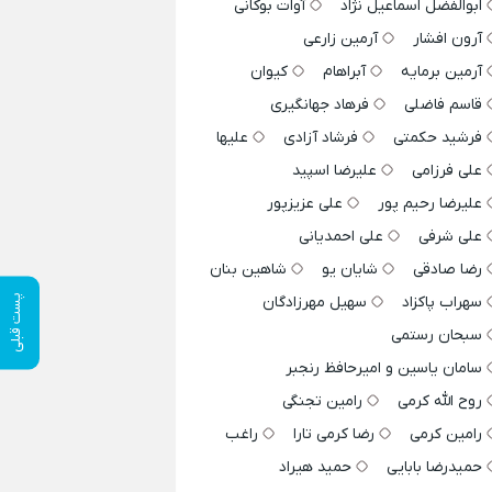
ابوالفضل اسماعیل نژاد
آوات بوکانی
آرون افشار
آرمین زارعی
آرمین برمایه
آبراهام
کیوان
قاسم فاضلی
فرهاد جهانگیری
فرشید حکمتی
فرشاد آزادی
علیها
علی فرزامی
علیرضا اسپید
علیرضا رحیم پور
علی عزیزپور
علی شرفی
علی احمدیانی
رضا صادقی
شایان یو
شاهین بنان
پست قبلی
سهراب پاکزاد
سهیل مهرزادگان
سبحان رستمی
سامان یاسین و امیرحافظ رنجبر
روح الله کرمی
رامین تجنگی
رامین کرمی
رضا کرمی تارا
راغب
حمیدرضا بابایی
حمید هیراد