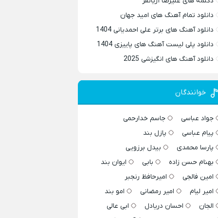
دکلمه های علیرضا آریانفر
دانلود تمام آهنگ های امید جهان
دانلود آهنگ های برتر علی احمدیانی 1404
دانلود پلی لیست آهنگ های پاییزی 1404
دانلود آهنگ های انگیزشی 2025
خوانندگان
جواد عباسی
جاسم خدارحمی
پیام عباسی
پازل بند
پارسا محمدی
بیدل برزویی
بهنام حسن زاده
بابی
ایوان بند
امین فالجی
امیرحافظ رنجبر
امیر لیام
امیر رمضانی
امو بند
الجان
احسان دریادل
ابی عالی