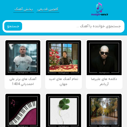
گلچین قدیمی
پخش آهنگ
جستجو
دکلمه های علیرضا
تمام آهنگ های امید
آهنگ های برتر علی
آریانفر
جهان
احمدیانی 1404