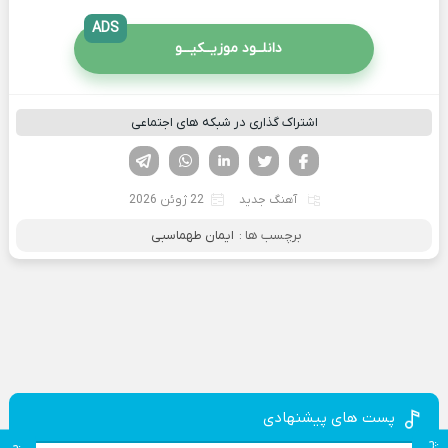
ADS
دانلــود موزیــکیـــو
اشتراک گذاری در شبکه های اجتماعی
فیسوک
تویتر
لینکدین
واتساپ
تلگرام
آهنگ جدید
22 ژوئن 2026
برچسب ها :
ایمان طهماسبی
پست های پیشنهادی