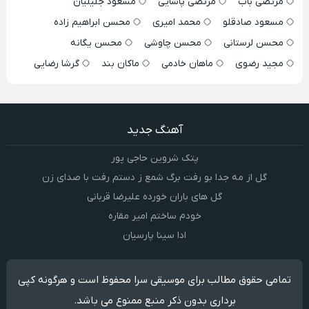
مرتضی باب
مرتضی پاشایی
مسعود جلیلیان
مسعود صادقلو
محمد امیری
محسن ابراهیم زاده
محسن لرستانی
محسن چاوشی
محسن یگانه
مجید رضوی
ماهان خادمی
ماکان بند
گرشا رضایی
آهنگ جدید
پتک شروین حاجی پور
گل از مه جدا بو رفت برگ شمع ز دستم رفت با صدای زن
گل های باران خورده علیرضا قربانی
خودم ساختم امیر مقاره
ادا سینا پارسیان
تمامی حقوق مطالب برای موسیقی سرا محفوظ است و هرگونه کپی
برداری بدون ذکر منبع ممنوع می باشد.