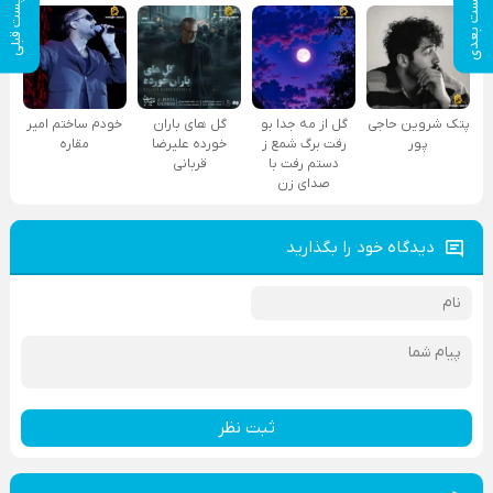
پست بعدی
پست قبلی
پتک شروین حاجی
گل از مه جدا بو
گل های باران
خودم ساختم امیر
پور
رفت برگ شمع ز
خورده علیرضا
مقاره
دستم رفت با
قربانی
صدای زن
دیدگاه خود را بگذارید
ثبت نظر