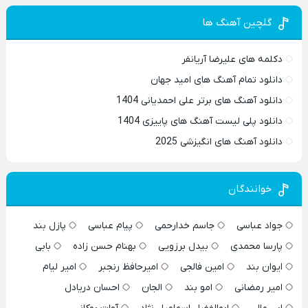
گلچین آهنگ ها
دکلمه های علیرضا آریانفر
دانلود تمام آهنگ های امید جهان
دانلود آهنگ های برتر علی احمدیانی 1404
دانلود پلی لیست آهنگ های پاییزی 1404
دانلود آهنگ های انگیزشی 2025
خوانندگان
جواد عباسی
جاسم خدارحمی
پیام عباسی
پازل بند
پارسا محمدی
بیدل برزویی
بهنام حسن زاده
بابی
ایوان بند
امین فالجی
امیرحافظ رنجبر
امیر لیام
امیر رمضانی
امو بند
الجان
احسان دریادل