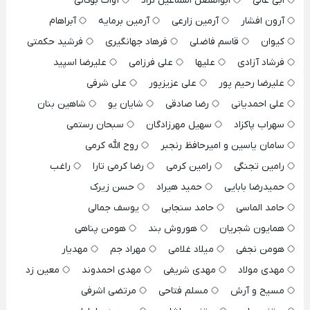
ابی عالی
ابوالفضل اسماعیل نژاد
آوات بوکانی
آرون افشار
آرمین زارعی
آرمین برمایه
آبراهام
کیوان
قاسم فاضلی
فرهاد جهانگیری
فرشید حکمتی
فرشاد آزادی
علیها
علی فرزامی
علیرضا اسپید
علیرضا رحیم پور
علی عزیزپور
علی شرفی
علی احمدیانی
رضا صادقی
شایان یو
شاهین بنان
سهراب پاکزاد
سهیل مهرزادگان
سبحان رستمی
سامان یاسین و امیرحافظ رنجبر
روح الله کرمی
رامین تجنگی
رامین کرمی
رضا کرمی تارا
راغب
حمیدرضا بابایی
حمید هیراد
حسن زیرک
حامد الماسی
حامد سنجابی
یوسف جمالی
همایون شجریان
هوروش بند
هومن پناهی
هومن نجفی
میلاد غلامی
مهراد جم
مهدیار
مهدی مولاد
مهدی شریفی
مهدی احمدوند
معین زد
مسیح و آرش
مسلم فتاحی
مرتضی اشرفی