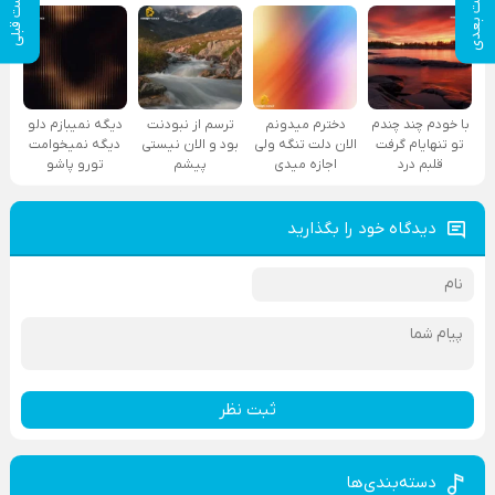
پست بعدی
پست قبلی
با خودم چند چندم
دخترم میدونم
ترسم از نبودنت
دیگه نمیبازم دلو
تو تنهایام گرفت
الان دلت تنگه ولی
بود و الان نیستی
دیگه نمیخوامت
قلبم درد
اجازه میدی
پیشم
تورو پاشو
دیدگاه خود را بگذارید
ثبت نظر
دسته‌بندی‌ها