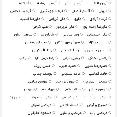
آرون افشار
آرمین زارعی
آرمین برمایه
آبراهام
کیوان
قاسم فاضلی
فرهاد جهانگیری
فرشید حکمتی
فرشاد آزادی
علیها
علی فرزامی
علیرضا اسپید
علیرضا رحیم پور
علی عزیزپور
علی شرفی
علی احمدیانی
رضا صادقی
شایان یو
شاهین بنان
سهراب پاکزاد
سهیل مهرزادگان
سبحان رستمی
سامان یاسین و امیرحافظ رنجبر
روح الله کرمی
رامین تجنگی
رامین کرمی
رضا کرمی تارا
راغب
حمیدرضا بابایی
حمید هیراد
حسن زیرک
حامد الماسی
حامد سنجابی
یوسف جمالی
همایون شجریان
هوروش بند
هومن پناهی
هومن نجفی
میلاد غلامی
مهراد جم
مهدیار
مهدی مولاد
مهدی شریفی
مهدی احمدوند
معین زد
مسیح و آرش
مسلم فتاحی
مرتضی اشرفی
مرتضی باب
مرتضی پاشایی
مسعود جلیلیان