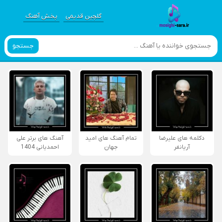
گلچین قدیمی
پخش آهنگ
جستجو
دکلمه های علیرضا
تمام آهنگ های امید
آهنگ های برتر علی
آریانفر
جهان
احمدیانی 1404