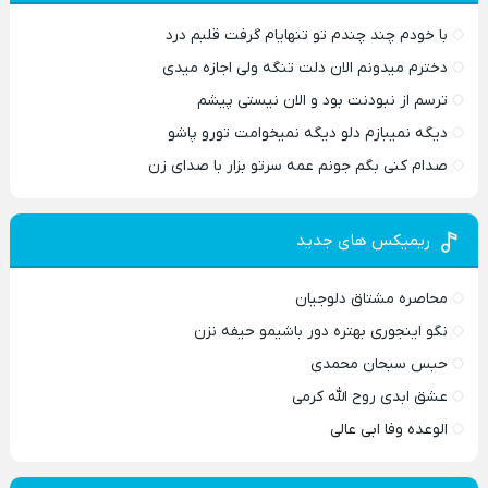
با خودم چند چندم تو تنهایام گرفت قلبم درد
دخترم میدونم الان دلت تنگه ولی اجازه میدی
ترسم از نبودنت بود و الان نیستی پیشم
دیگه نمیبازم دلو دیگه نمیخوامت تورو پاشو
صدام کنی بگم جونم عمه سرتو بزار با صدای زن
ریمیکس های جدید
محاصره مشتاق دلوجیان
نگو اینجوری بهتره دور باشیمو حیفه نزن
حبس سبحان محمدی
عشق ابدی روح الله کرمی
الوعده وفا ابی عالی