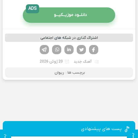
ADS
دانلــود موزیــکیـــو
اشتراک گذاری در شبکه های اجتماعی
فیسوک
تویتر
لینکدین
واتساپ
تلگرام
آهنگ جدید
20 ژوئن 2026
برچسب ها :
ریوان
پست های پیشنهادی