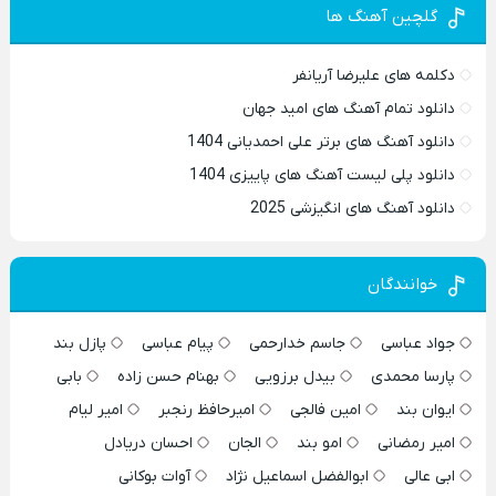
گلچین آهنگ ها
دکلمه های علیرضا آریانفر
دانلود تمام آهنگ های امید جهان
دانلود آهنگ های برتر علی احمدیانی 1404
دانلود پلی لیست آهنگ های پاییزی 1404
دانلود آهنگ های انگیزشی 2025
خوانندگان
جواد عباسی
جاسم خدارحمی
پیام عباسی
پازل بند
پارسا محمدی
بیدل برزویی
بهنام حسن زاده
بابی
ایوان بند
امین فالجی
امیرحافظ رنجبر
امیر لیام
امیر رمضانی
امو بند
الجان
احسان دریادل
ابی عالی
ابوالفضل اسماعیل نژاد
آوات بوکانی