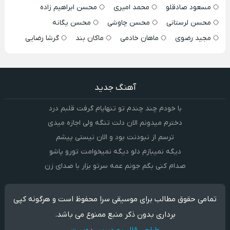
مسعود صادقلو
محمد امیری
محسن ابراهیم زاده
محسن لرستانی
محسن چاوشی
محسن یگانه
مجید رضوی
ماهان خادمی
ماکان بند
گرشا رضایی
آهنگ جدید
با خودم چند چندم تو تنهایام گرفت قلبم درد
دخترم میدونم الان دلت تنگه ولی اجازه میدی
ترسم از نبودنت بود و الان نیستی پیشم
دیگه نمیبازم دلو دیگه نمیخوامت تورو پاشو
صدام کنی بگم جونم عمه سرتو بزار با صدای زن
تمامی حقوق مطالب برای موسیقی سرا محفوظ است و هرگونه کپی
برداری بدون ذکر منبع ممنوع می باشد.
طراحی قالب وردپرس
:
وبیت