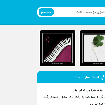
جستجو
آهنگ های جدید
پتک شروین حاجی پور
گل از مه جدا بو رفت برگ شمع ز دستم رفت
ا صدای زن