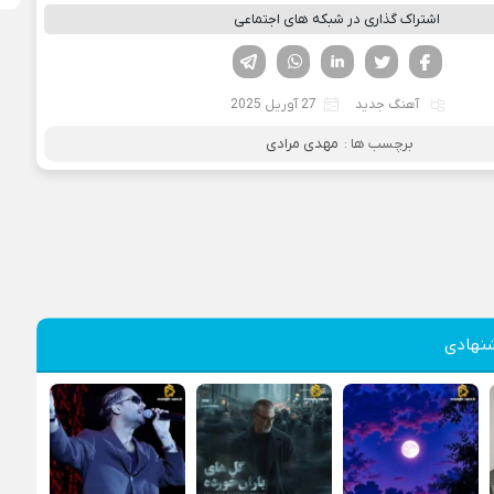
اشتراک گذاری در شبکه های اجتماعی
فیسوک
تویتر
لینکدین
واتساپ
تلگرام
آهنگ جدید
27 آوریل 2025
برچسب ها :
مهدی مرادی
نهادی