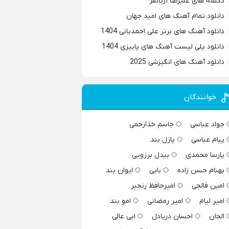
دکلمه های علیرضا آریانفر
دانلود تمام آهنگ های امید جهان
دانلود آهنگ های برتر علی احمدیانی 1404
دانلود پلی لیست آهنگ های پاییزی 1404
دانلود آهنگ های انگیزشی 2025
خوانندگان
جواد عباسی
جاسم خدارحمی
پیام عباسی
پازل بند
پارسا محمدی
بیدل برزویی
بهنام حسن زاده
بابی
ایوان بند
امین فالجی
امیرحافظ رنجبر
امیر لیام
امیر رمضانی
امو بند
الجان
احسان دریادل
ابی عالی