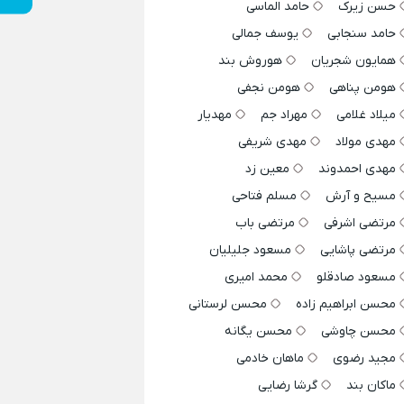
حسن زیرک
حامد الماسی
حامد سنجابی
یوسف جمالی
همایون شجریان
هوروش بند
هومن پناهی
هومن نجفی
میلاد غلامی
مهراد جم
مهدیار
مهدی مولاد
مهدی شریفی
مهدی احمدوند
معین زد
مسیح و آرش
مسلم فتاحی
مرتضی اشرفی
مرتضی باب
مرتضی پاشایی
مسعود جلیلیان
مسعود صادقلو
محمد امیری
محسن ابراهیم زاده
محسن لرستانی
محسن چاوشی
محسن یگانه
مجید رضوی
ماهان خادمی
ماکان بند
گرشا رضایی