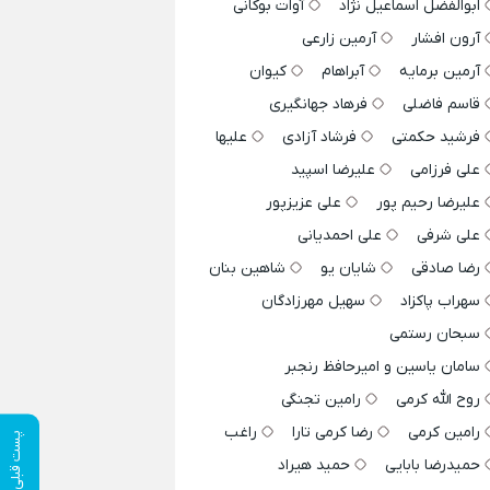
ابوالفضل اسماعیل نژاد
آوات بوکانی
آرون افشار
آرمین زارعی
آرمین برمایه
آبراهام
کیوان
قاسم فاضلی
فرهاد جهانگیری
فرشید حکمتی
فرشاد آزادی
علیها
علی فرزامی
علیرضا اسپید
علیرضا رحیم پور
علی عزیزپور
علی شرفی
علی احمدیانی
رضا صادقی
شایان یو
شاهین بنان
سهراب پاکزاد
سهیل مهرزادگان
سبحان رستمی
سامان یاسین و امیرحافظ رنجبر
روح الله کرمی
رامین تجنگی
رامین کرمی
رضا کرمی تارا
راغب
پست قبلی
حمیدرضا بابایی
حمید هیراد