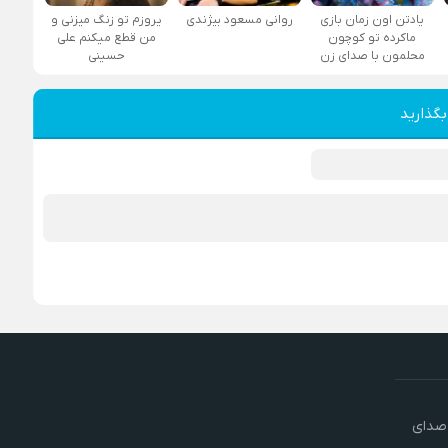
یادتن اون زمان بازی
روانی مسعود بیژندی
یروزم تو زنگ میزنی و
ماکرده تو کوچون
من قطع میکنم علی
محلمون با صدای زن
حسینی
بگذارید
 صدای