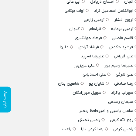
الجان
احسان دریادل
ابی عالی
ابوالفضل اسماعیل نژاد
آوات بوکانی
آرون افشار
آرمین زارعی
آرمین برمایه
آبراهام
کیوان
قاسم فاضلی
فرهاد جهانگیری
فرشید حکمتی
فرشاد آزادی
علیها
علی فرزامی
علیرضا اسپید
علیرضا رحیم پور
علی عزیزپور
علی شرفی
علی احمدیانی
رضا صادقی
شایان یو
شاهین بنان
سهراب پاکزاد
سهیل مهرزادگان
پست قبلی
سبحان رستمی
سامان یاسین و امیرحافظ رنجبر
روح الله کرمی
رامین تجنگی
رامین کرمی
رضا کرمی تارا
راغب