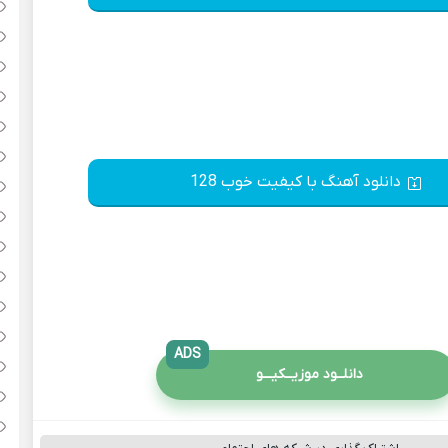
دانلود آهنگ با کیفیت خوب 128
ADS
دانلــود موزیــکیـــو