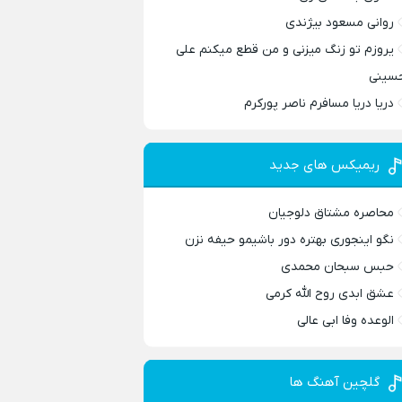
روانی مسعود بیژندی
یروزم تو زنگ میزنی و من قطع میکنم علی
سینی
دریا دریا مسافرم ناصر پورکرم
ریمیکس های جدید
محاصره مشتاق دلوجیان
نگو اینجوری بهتره دور باشیمو حیفه نزن
حبس سبحان محمدی
عشق ابدی روح الله کرمی
الوعده وفا ابی عالی
گلچین آهنگ ها