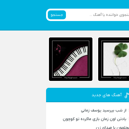
جستجو
آهنگ های جدید
از شب بپرسید یوسف زمانی
یادتن اون زمان بازی ماکرده تو کوچون
حلمون با صدای زن