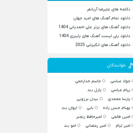
دکلمه های علیرضا آریانفر
دانلود تمام آهنگ های امید جهان
دانلود آهنگ های برتر علی احمدیانی 1404
دانلود پلی لیست آهنگ های پاییزی 1404
دانلود آهنگ های انگیزشی 2025
خوانندگان
جواد عباسی
جاسم خدارحمی
پیام عباسی
پازل بند
پارسا محمدی
بیدل برزویی
بهنام حسن زاده
بابی
ایوان بند
امین فالجی
امیرحافظ رنجبر
امیر لیام
امیر رمضانی
امو بند