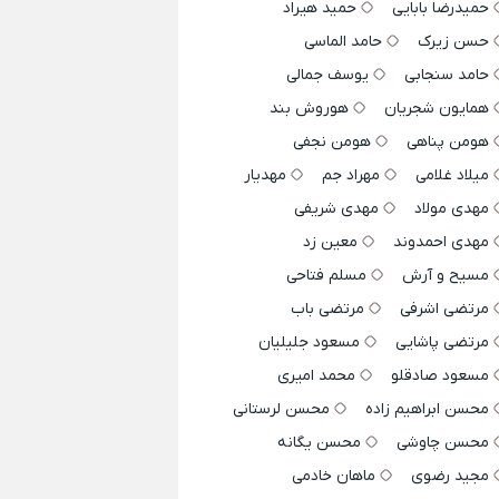
حمیدرضا بابایی
حمید هیراد
حسن زیرک
حامد الماسی
حامد سنجابی
یوسف جمالی
همایون شجریان
هوروش بند
هومن پناهی
هومن نجفی
میلاد غلامی
مهراد جم
مهدیار
مهدی مولاد
مهدی شریفی
مهدی احمدوند
معین زد
مسیح و آرش
مسلم فتاحی
مرتضی اشرفی
مرتضی باب
مرتضی پاشایی
مسعود جلیلیان
مسعود صادقلو
محمد امیری
محسن ابراهیم زاده
محسن لرستانی
محسن چاوشی
محسن یگانه
مجید رضوی
ماهان خادمی