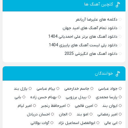
گلچین آهنگ ها
دکلمه های علیرضا آریانفر
دانلود تمام آهنگ های امید جهان
دانلود آهنگ های برتر علی احمدیانی 1404
دانلود پلی لیست آهنگ های پاییزی 1404
دانلود آهنگ های انگیزشی 2025
خوانندگان
جواد عباسی
جاسم خدارحمی
پیام عباسی
پازل بند
پارسا محمدی
بیدل برزویی
بهنام حسن زاده
بابی
ایوان بند
امین فالجی
امیرحافظ رنجبر
امیر لیام
امیر رمضانی
امو بند
الجان
احسان دریادل
ابی عالی
ابوالفضل اسماعیل نژاد
آوات بوکانی