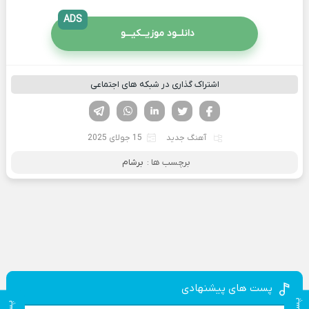
ADS
دانلــود موزیــکیـــو
اشتراک گذاری در شبکه های اجتماعی
فیسوک
تویتر
لینکدین
واتساپ
تلگرام
آهنگ جدید
15 جولای 2025
برچسب ها :
برشام
پست های پیشنهادی