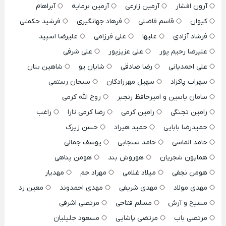
آرون افشار
آرمین زارعی
آرمین برمایه
آبراهام
کیوان
قاسم فاضلی
فرهاد جهانگیری
فرشید حکمتی
فرشاد آزادی
علیها
علی فرزامی
علیرضا اسپید
علیرضا رحیم پور
علی عزیزپور
علی شرفی
علی احمدیانی
رضا صادقی
شایان یو
شاهین بنان
سهراب پاکزاد
سهیل مهرزادگان
سبحان رستمی
سامان یاسین و امیرحافظ رنجبر
روح الله کرمی
رامین تجنگی
رامین کرمی
رضا کرمی تارا
راغب
حمیدرضا بابایی
حمید هیراد
حسن زیرک
حامد الماسی
حامد سنجابی
یوسف جمالی
همایون شجریان
هوروش بند
هومن پناهی
هومن نجفی
میلاد غلامی
مهراد جم
مهدیار
مهدی مولاد
مهدی شریفی
مهدی احمدوند
معین زد
مسیح و آرش
مسلم فتاحی
مرتضی اشرفی
مرتضی باب
مرتضی پاشایی
مسعود جلیلیان