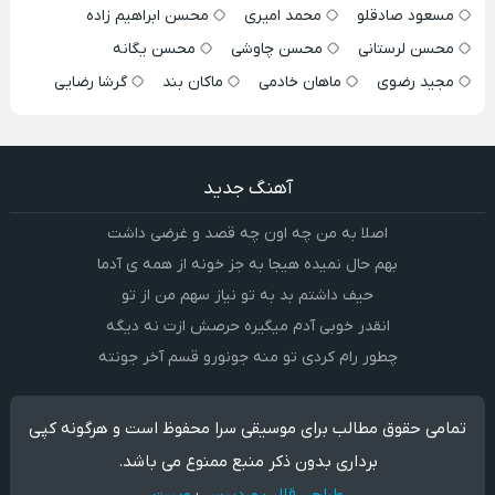
مسعود صادقلو
محمد امیری
محسن ابراهیم زاده
محسن لرستانی
محسن چاوشی
محسن یگانه
مجید رضوی
ماهان خادمی
ماکان بند
گرشا رضایی
آهنگ جدید
اصلا به من چه اون چه قصد و غرضی داشت
بهم حال نمیده هیجا به جز خونه از همه ی آدما
حیف داشتم بد به تو نیاز سهم من از تو
انقدر خوبی آدم میگیره حرصش ازت نه دیگه
چطور رام کردی تو منه جونورو قسم آخر جونته
تمامی حقوق مطالب برای موسیقی سرا محفوظ است و هرگونه کپی
برداری بدون ذکر منبع ممنوع می باشد.
طراحی قالب وردپرس
:
وبیت