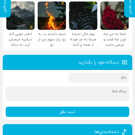
پست بعدی
پست قبلی
اصلا به من چه
بهم حال نمیده
حیف داشتم بد به
انقدر خوبی آدم
اون چه قصد و
هیجا به جز خونه
تو نیاز سهم من از
میگیره حرصش
غرضی داشت
از همه ی آدما
تو
ازت نه دیگه
دیدگاه خود را بگذارید
ثبت نظر
دسته‌بندی‌ها