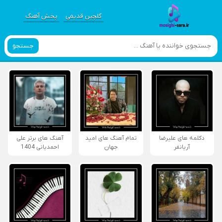
گلچین قدیمی
پخش آهنگ
جستجو
دکلمه های علیرضا
تمام آهنگ های امید
آهنگ های برتر علی
آریانفر
جهان
احمدیانی 1404