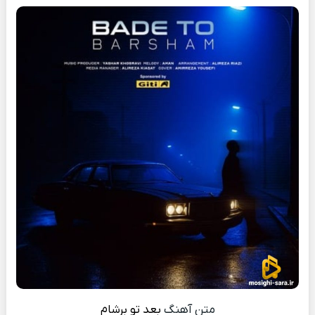
متن آهنگ
بعد تو
برشام