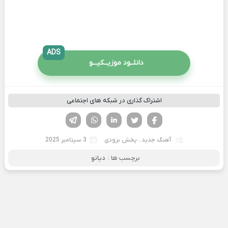
ADS
دانلــود موزیــکیـــو
اشتراک گذاری در شبکه های اجتماعی
فیسوک
تویتر
لینکدین
واتساپ
تلگرام
آهنگ جدید
،
پخش بزودی
3 سپتامبر 2025
برچسب ها :
دیانو