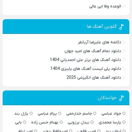
الوعده وفا ابی عالی
گلچین آهنگ ها
دکلمه های علیرضا آریانفر
دانلود تمام آهنگ های امید جهان
دانلود آهنگ های برتر علی احمدیانی 1404
دانلود پلی لیست آهنگ های پاییزی 1404
دانلود آهنگ های انگیزشی 2025
خوانندگان
جواد عباسی
جاسم خدارحمی
پیام عباسی
پازل بند
پارسا محمدی
بیدل برزویی
بهنام حسن زاده
بابی
ایوان بند
امین فالجی
امیرحافظ رنجبر
امیر لیام