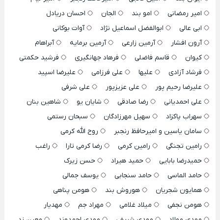
امیر رمضانی
امو بند
الجان
احسان دریادل
ابی عالی
ابوالفضل اسماعیل نژاد
آوات بوکانی
آرون افشار
آرمین زارعی
آرمین برمایه
آبراهام
کیوان
قاسم فاضلی
فرهاد جهانگیری
فرشید حکمتی
فرشاد آزادی
علیها
علی فرزامی
علیرضا اسپید
علیرضا رحیم پور
علی عزیزپور
علی شرفی
علی احمدیانی
رضا صادقی
شایان یو
شاهین بنان
سهراب پاکزاد
سهیل مهرزادگان
سبحان رستمی
سامان یاسین و امیرحافظ رنجبر
روح الله کرمی
رامین تجنگی
رامین کرمی
رضا کرمی تارا
راغب
حمیدرضا بابایی
حمید هیراد
حسن زیرک
حامد الماسی
حامد سنجابی
یوسف جمالی
همایون شجریان
هوروش بند
هومن پناهی
هومن نجفی
میلاد غلامی
مهراد جم
مهدیار
مهدی مولاد
مهدی شریفی
مهدی احمدوند
معین زد