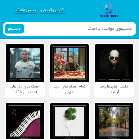
گلچین قدیمی
پخش آهنگ
جستجو
دکلمه های علیرضا
تمام آهنگ های امید
آهنگ های برتر علی
آریانفر
جهان
احمدیانی 1404