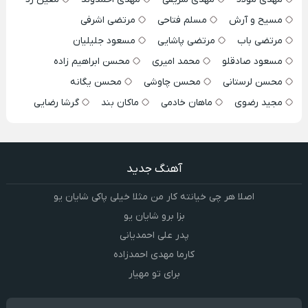
مسیح و آرش
مسلم فتاحی
مرتضی اشرفی
مرتضی باب
مرتضی پاشایی
مسعود جلیلیان
مسعود صادقلو
محمد امیری
محسن ابراهیم زاده
محسن لرستانی
محسن چاوشی
محسن یگانه
مجید رضوی
ماهان خادمی
ماکان بند
گرشا رضایی
آهنگ جدید
اصلا هر چی خیانته کار من مثلا خیلی پاکی شایان یو
بزا برو شایان یو
پدر علی احمدیانی
کارما مهدی احمدزاده
برای تو مهیار