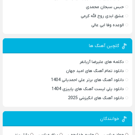
حبس سبحان محمدی
عشق ابدی روح الله کرمی
الوعده وفا ابی عالی
گلچین آهنگ ها
دکلمه های علیرضا آریانفر
دانلود تمام آهنگ های امید جهان
دانلود آهنگ های برتر علی احمدیانی 1404
دانلود پلی لیست آهنگ های پاییزی 1404
دانلود آهنگ های انگیزشی 2025
خوانندگان
جواد عباسی
جاسم خدارحمی
پیام عباسی
پازل بند