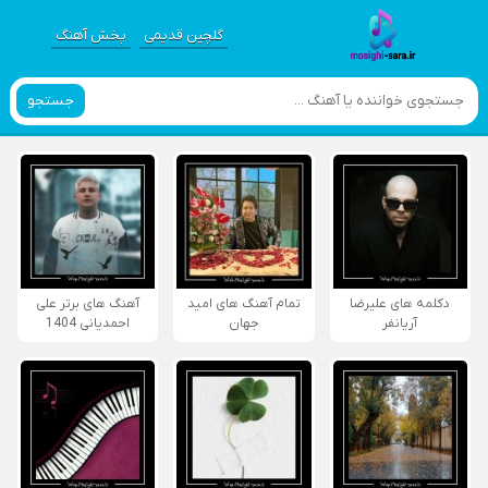
گلچین قدیمی
پخش آهنگ
جستجو
دکلمه های علیرضا
تمام آهنگ های امید
آهنگ های برتر علی
آریانفر
جهان
احمدیانی 1404