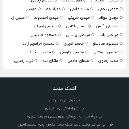
همایون شجریان
هوروش بند
هومن پناهی
هومن نجفی
میلاد غلامی
مهراد جم
مهدیار
مهدی مولاد
مهدی شریفی
مهدی احمدوند
معین زد
مسیح و آرش
مسلم فتاحی
مرتضی اشرفی
مرتضی باب
مرتضی پاشایی
مسعود جلیلیان
مسعود صادقلو
محمد امیری
محسن ابراهیم زاده
محسن لرستانی
محسن چاوشی
محسن یگانه
مجید رضوی
ماهان خادمی
ماکان بند
گرشا رضایی
آهنگ جدید
تو گولی نوید زردی
یار دیوانه کسری زاهدی
تو دیه مال مه نیستی تروریستی محمد امیری
قرار نی تو هر وقت دلت تنگ بشه تکس بدی محمد امیری