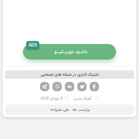
ADS
دانلــود موزیــکیـــو
اشتراک گذاری در شبکه های اجتماعی
فیسوک
تویتر
لینکدین
واتساپ
تلگرام
آهنگ جدید
8 جولای 2025
برچسب ها :
علی علیزاده