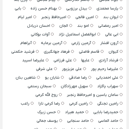
پارسا محمدی
بیدل برزویی
بهنام حسن زاده
بابی
ایوان بند
امین فالجی
امیرحافظ رنجبر
امیر لیام
امیر رمضانی
امو بند
الجان
احسان دریادل
ابی عالی
ابوالفضل اسماعیل نژاد
آوات بوکانی
آرون افشار
آرمین زارعی
آرمین برمایه
آبراهام
کیوان
قاسم فاضلی
فرهاد جهانگیری
فرشید حکمتی
فرشاد آزادی
علیها
علی فرزامی
علیرضا اسپید
علیرضا رحیم پور
علی عزیزپور
علی شرفی
علی احمدیانی
رضا صادقی
شایان یو
شاهین بنان
سهراب پاکزاد
سهیل مهرزادگان
سبحان رستمی
سامان یاسین و امیرحافظ رنجبر
روح الله کرمی
رامین تجنگی
رامین کرمی
رضا کرمی تارا
راغب
حمیدرضا بابایی
حمید هیراد
حسن زیرک
حامد الماسی
حامد سنجابی
یوسف جمالی