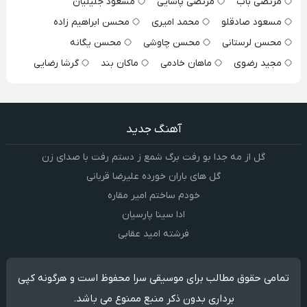
مرتضی باب
مرتضی پاشایی
مسعود جلیلیان
مسعود صادقلو
محمد امیری
محسن ابراهیم زاده
محسن لرستانی
محسن چاوشی
محسن یگانه
مجید رضوی
ماهان خادمی
ماکان بند
گرشا رضایی
آهنگ جدید
گل از مه جدا بو رفت برگ شمع ز دستم رفت با صدای زن
گل های باران خورده علیرضا قربانی
خودم ساختم امیر مقاره
ادا سینا پارسیان
فرشته امید عقابی
تمامی حقوق مطالب برای موسیقی سرا محفوظ است و هرگونه کپی
برداری بدون ذکر منبع ممنوع می باشد.