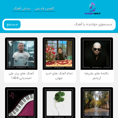
گلچین قدیمی
پخش آهنگ
جستجو
دکلمه های علیرضا
تمام آهنگ های امید
آهنگ های برتر علی
آریانفر
جهان
احمدیانی 1404