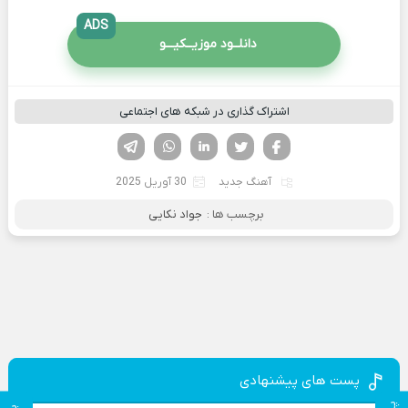
ADS
دانلــود موزیــکیـــو
اشتراک گذاری در شبکه های اجتماعی
فیسوک
تویتر
لینکدین
واتساپ
تلگرام
آهنگ جدید
30 آوریل 2025
برچسب ها :
جواد نکایی
پست های پیشنهادی