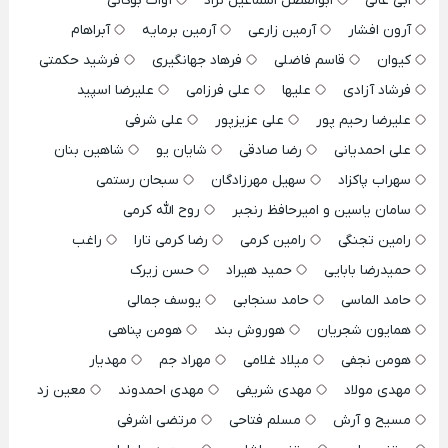
ابی عالی
ابوالفضل اسماعیل نژاد
آوات بوکانی
آرون افشار
آرمین زارعی
آرمین برمایه
آبراهام
کیوان
قاسم فاضلی
فرهاد جهانگیری
فرشید حکمتی
فرشاد آزادی
علیها
علی فرزامی
علیرضا اسپید
علیرضا رحیم پور
علی عزیزپور
علی شرفی
علی احمدیانی
رضا صادقی
شایان یو
شاهین بنان
سهراب پاکزاد
سهیل مهرزادگان
سبحان رستمی
سامان یاسین و امیرحافظ رنجبر
روح الله کرمی
رامین تجنگی
رامین کرمی
رضا کرمی تارا
راغب
حمیدرضا بابایی
حمید هیراد
حسن زیرک
حامد الماسی
حامد سنجابی
یوسف جمالی
همایون شجریان
هوروش بند
هومن پناهی
هومن نجفی
میلاد غلامی
مهراد جم
مهدیار
مهدی مولاد
مهدی شریفی
مهدی احمدوند
معین زد
مسیح و آرش
مسلم فتاحی
مرتضی اشرفی