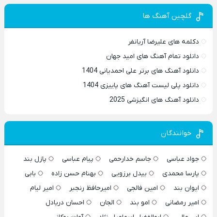
گلچین آهنگ ها
دکلمه های علیرضا آریانفر
دانلود تمام آهنگ های امید جهان
دانلود آهنگ های برتر علی احمدیانی 1404
دانلود پلی لیست آهنگ های پاییزی 1404
دانلود آهنگ های انگیزشی 2025
خوانندگان
جواد عباسی
جاسم خدارحمی
پیام عباسی
پازل بند
پارسا محمدی
بیدل برزویی
بهنام حسن زاده
بابی
ایوان بند
امین فالجی
امیرحافظ رنجبر
امیر لیام
امیر رمضانی
امو بند
الجان
احسان دریادل