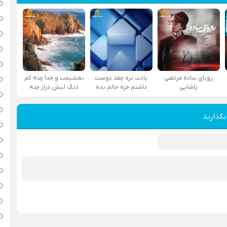
رویای ساده مرتضی
یادت نره چقد دوست
بخشیمت و خدا چته کم
پاشایی
داشتم خره حالم بده
دنگ لیش درار چته
بگذارید