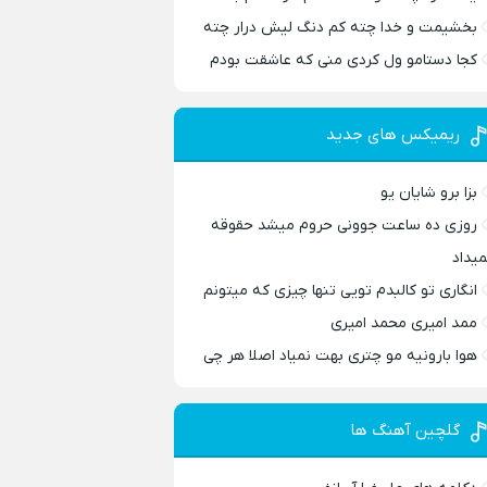
بخشیمت و خدا چته کم دنگ لیش درار چته
کجا دستامو ول کردی منی که عاشقت بودم
ریمیکس های جدید
بزا برو شایان یو
روزی ده ساعت جوونی حروم میشد حقوقه
میداد
انگاری تو کالبدم تویی تنها چیزی که میتونم
ممد امیری محمد امیری
هوا بارونیه مو چتری بهت نمیاد اصلا هر چی
گلچین آهنگ ها