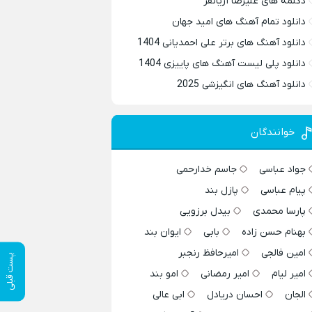
دکلمه های علیرضا آریانفر
دانلود تمام آهنگ های امید جهان
دانلود آهنگ های برتر علی احمدیانی 1404
دانلود پلی لیست آهنگ های پاییزی 1404
دانلود آهنگ های انگیزشی 2025
خوانندگان
جواد عباسی
جاسم خدارحمی
پیام عباسی
پازل بند
پارسا محمدی
بیدل برزویی
بهنام حسن زاده
بابی
ایوان بند
امین فالجی
امیرحافظ رنجبر
پست قبلی
امیر لیام
امیر رمضانی
امو بند
الجان
احسان دریادل
ابی عالی