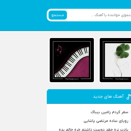
جستجو
آهنگ های جدید
سفر کردم رامین بیباک
رویای ساده مرتضی پاشایی
یادت نره چقد دوست داشتم خره حالم بده