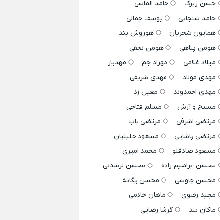
حسن زیرک
حامد الماسی
حامد سنجابی
یوسف جمالی
همایون شجریان
هوروش بند
هومن پناهی
هومن نجفی
میلاد غلامی
مهراد جم
مهدیار
مهدی مولاد
مهدی شریفی
مهدی احمدوند
معین زد
مسیح و آرش
مسلم فتاحی
مرتضی اشرفی
مرتضی باب
مرتضی پاشایی
مسعود جلیلیان
مسعود صادقلو
محمد امیری
محسن ابراهیم زاده
محسن لرستانی
محسن چاوشی
محسن یگانه
مجید رضوی
ماهان خادمی
ماکان بند
گرشا رضایی