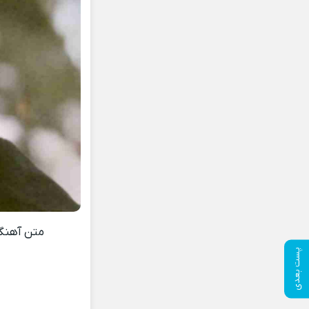
متن آهن
پست بعدی