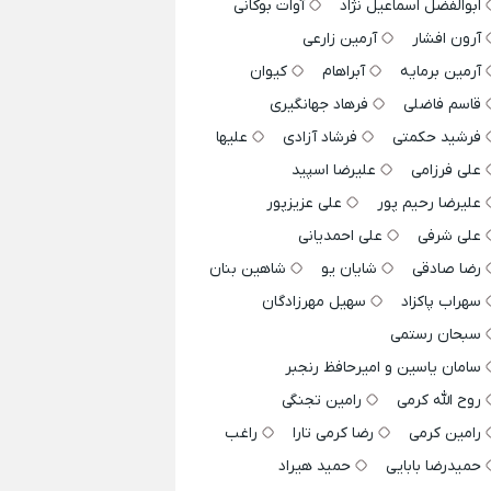
ابوالفضل اسماعیل نژاد
آوات بوکانی
آرون افشار
آرمین زارعی
آرمین برمایه
آبراهام
کیوان
قاسم فاضلی
فرهاد جهانگیری
فرشید حکمتی
فرشاد آزادی
علیها
علی فرزامی
علیرضا اسپید
علیرضا رحیم پور
علی عزیزپور
علی شرفی
علی احمدیانی
رضا صادقی
شایان یو
شاهین بنان
سهراب پاکزاد
سهیل مهرزادگان
سبحان رستمی
سامان یاسین و امیرحافظ رنجبر
روح الله کرمی
رامین تجنگی
رامین کرمی
رضا کرمی تارا
راغب
حمیدرضا بابایی
حمید هیراد