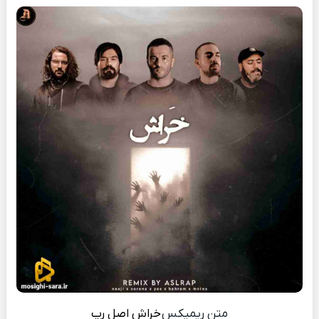
متن ریمیکس
خراش
اصل رپ