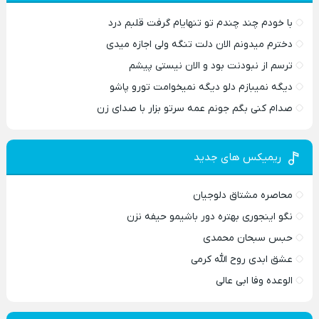
با خودم چند چندم تو تنهایام گرفت قلبم درد
دخترم میدونم الان دلت تنگه ولی اجازه میدی
ترسم از نبودنت بود و الان نیستی پیشم
دیگه نمیبازم دلو دیگه نمیخوامت تورو پاشو
صدام کنی بگم جونم عمه سرتو بزار با صدای زن
ریمیکس های جدید
محاصره مشتاق دلوجیان
نگو اینجوری بهتره دور باشیمو حیفه نزن
حبس سبحان محمدی
عشق ابدی روح الله کرمی
الوعده وفا ابی عالی