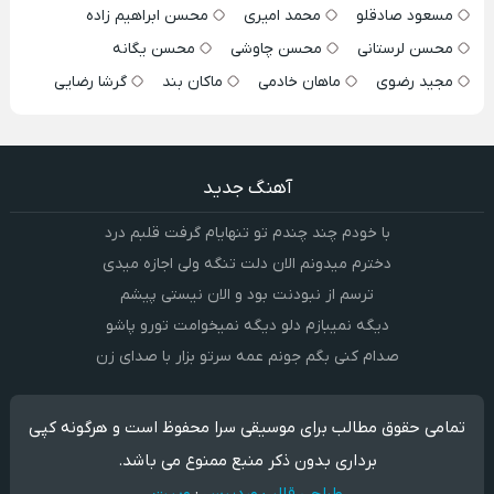
مسعود صادقلو
محمد امیری
محسن ابراهیم زاده
محسن لرستانی
محسن چاوشی
محسن یگانه
مجید رضوی
ماهان خادمی
ماکان بند
گرشا رضایی
آهنگ جدید
با خودم چند چندم تو تنهایام گرفت قلبم درد
دخترم میدونم الان دلت تنگه ولی اجازه میدی
ترسم از نبودنت بود و الان نیستی پیشم
دیگه نمیبازم دلو دیگه نمیخوامت تورو پاشو
صدام کنی بگم جونم عمه سرتو بزار با صدای زن
تمامی حقوق مطالب برای موسیقی سرا محفوظ است و هرگونه کپی
برداری بدون ذکر منبع ممنوع می باشد.
طراحی قالب وردپرس
:
وبیت