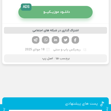
ADS
دانلــود موزیــکیـــو
اشتراک گذاری در شبکه های اجتماعی
فیسوک
تویتر
لینکدین
واتساپ
تلگرام
ریمیکس پاپ و سنتی
18 جولای 2025
برچسب ها :
اصل رپ
پست های پیشنهادی