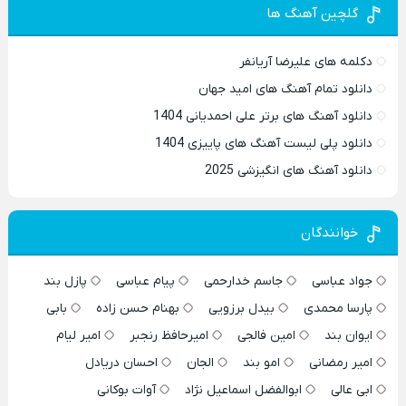
گلچین آهنگ ها
دکلمه های علیرضا آریانفر
دانلود تمام آهنگ های امید جهان
دانلود آهنگ های برتر علی احمدیانی 1404
دانلود پلی لیست آهنگ های پاییزی 1404
دانلود آهنگ های انگیزشی 2025
خوانندگان
جواد عباسی
جاسم خدارحمی
پیام عباسی
پازل بند
پارسا محمدی
بیدل برزویی
بهنام حسن زاده
بابی
ایوان بند
امین فالجی
امیرحافظ رنجبر
امیر لیام
امیر رمضانی
امو بند
الجان
احسان دریادل
ابی عالی
ابوالفضل اسماعیل نژاد
آوات بوکانی