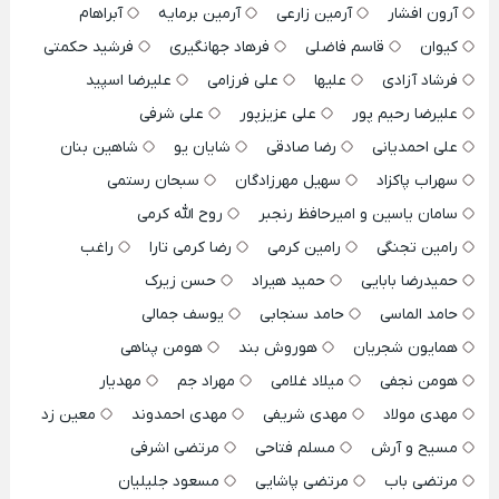
آرون افشار
آرمین زارعی
آرمین برمایه
آبراهام
کیوان
قاسم فاضلی
فرهاد جهانگیری
فرشید حکمتی
فرشاد آزادی
علیها
علی فرزامی
علیرضا اسپید
علیرضا رحیم پور
علی عزیزپور
علی شرفی
علی احمدیانی
رضا صادقی
شایان یو
شاهین بنان
سهراب پاکزاد
سهیل مهرزادگان
سبحان رستمی
سامان یاسین و امیرحافظ رنجبر
روح الله کرمی
رامین تجنگی
رامین کرمی
رضا کرمی تارا
راغب
حمیدرضا بابایی
حمید هیراد
حسن زیرک
حامد الماسی
حامد سنجابی
یوسف جمالی
همایون شجریان
هوروش بند
هومن پناهی
هومن نجفی
میلاد غلامی
مهراد جم
مهدیار
مهدی مولاد
مهدی شریفی
مهدی احمدوند
معین زد
مسیح و آرش
مسلم فتاحی
مرتضی اشرفی
مرتضی باب
مرتضی پاشایی
مسعود جلیلیان