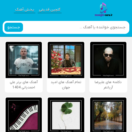
گلچین قدیمی
پخش آهنگ
جستجو
دکلمه های علیرضا
تمام آهنگ های امید
آهنگ های برتر علی
آریانفر
جهان
احمدیانی 1404