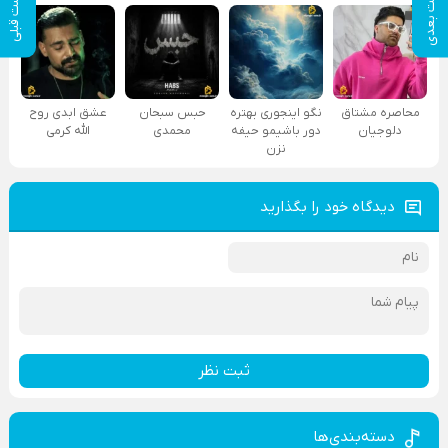
پست بعدی
پست قبلی
محاصره مشتاق
نگو اینجوری بهتره
حبس سبحان
عشق ابدی روح
دلوجیان
دور باشیمو حیفه
محمدی
الله کرمی
نزن
دیدگاه خود را بگذارید
ثبت نظر
دسته‌بندی‌ها