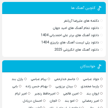
گلچین آهنگ ها
دکلمه های علیرضا آریانفر
دانلود تمام آهنگ های امید جهان
دانلود آهنگ های برتر علی احمدیانی 1404
دانلود پلی لیست آهنگ های پاییزی 1404
دانلود آهنگ های انگیزشی 2025
خوانندگان
جواد عباسی
جاسم خدارحمی
پیام عباسی
پازل بند
پارسا محمدی
بیدل برزویی
بهنام حسن زاده
بابی
ایوان بند
امین فالجی
امیرحافظ رنجبر
امیر لیام
امیر رمضانی
امو بند
الجان
احسان دریادل