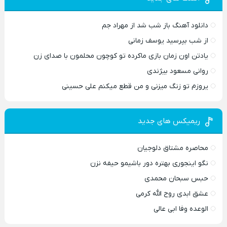
دانلود آهنگ باز شب شد از مهراد جم
از شب بپرسید یوسف زمانی
یادتن اون زمان بازی ماکرده تو کوچون محلمون با صدای زن
روانی مسعود بیژندی
یروزم تو زنگ میزنی و من قطع میکنم علی حسینی
ریمیکس های جدید
محاصره مشتاق دلوجیان
نگو اینجوری بهتره دور باشیمو حیفه نزن
حبس سبحان محمدی
عشق ابدی روح الله کرمی
الوعده وفا ابی عالی