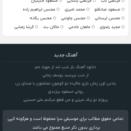
مرتضی باب
مرتضی پاشایی
مسعود جلیلیان
مسعود صادقلو
محمد امیری
محسن ابراهیم زاده
محسن لرستانی
محسن چاوشی
محسن یگانه
مجید رضوی
ماهان خادمی
ماکان بند
گرشا رضایی
آهنگ جدید
دانلود آهنگ باز شب شد از مهراد جم
از شب بپرسید یوسف زمانی
یادتن اون زمان بازی ماکرده تو کوچون محلمون با صدای زن
روانی مسعود بیژندی
یروزم تو زنگ میزنی و من قطع میکنم علی حسینی
تمامی حقوق مطالب برای موسیقی سرا محفوظ است و هرگونه کپی
برداری بدون ذکر منبع ممنوع می باشد.