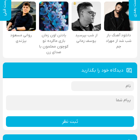
پست بعدی
پست قبلی
دانلود آهنگ باز
از شب بپرسید
یادتن اون زمان
روانی مسعود
شب شد از مهراد
یوسف زمانی
بازی ماکرده تو
بیژندی
جم
کوچون محلمون با
صدای زن
دیدگاه خود را بگذارید
ثبت نظر