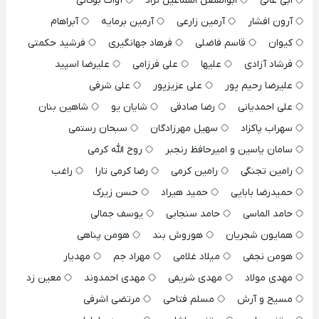
ابی عالی
ابوالفضل اسماعیل نژاد
آوات بوکانی
آرون افشار
آرمین زارعی
آرمین برمایه
آبراهام
کیوان
قاسم فاضلی
فرهاد جهانگیری
فرشید حکمتی
فرشاد آزادی
علیها
علی فرزامی
علیرضا اسپید
علیرضا رحیم پور
علی عزیزپور
علی شرفی
علی احمدیانی
رضا صادقی
شایان یو
شاهین بنان
سهراب پاکزاد
سهیل مهرزادگان
سبحان رستمی
سامان یاسین و امیرحافظ رنجبر
روح الله کرمی
رامین تجنگی
رامین کرمی
رضا کرمی تارا
راغب
حمیدرضا بابایی
حمید هیراد
حسن زیرک
حامد الماسی
حامد سنجابی
یوسف جمالی
همایون شجریان
هوروش بند
هومن پناهی
هومن نجفی
میلاد غلامی
مهراد جم
مهدیار
مهدی مولاد
مهدی شریفی
مهدی احمدوند
معین زد
مسیح و آرش
مسلم فتاحی
مرتضی اشرفی