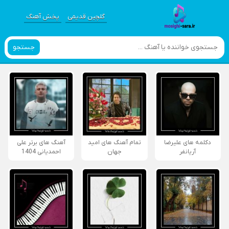
گلچین قدیمی
پخش آهنگ
جستجو
دکلمه های علیرضا
تمام آهنگ های امید
آهنگ های برتر علی
آریانفر
جهان
احمدیانی 1404