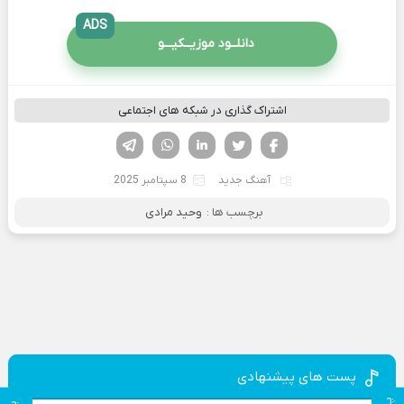
ADS
دانلــود موزیــکیـــو
اشتراک گذاری در شبکه های اجتماعی
فیسوک
تویتر
لینکدین
واتساپ
تلگرام
آهنگ جدید
8 سپتامبر 2025
برچسب ها :
وحید مرادی
پست های پیشنهادی