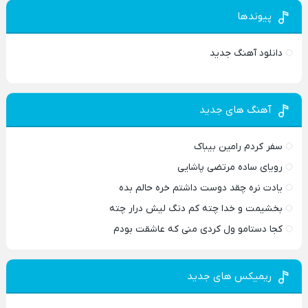
پیوندها
دانلود آهنگ جدید
آهنگ های جدید
سفر کردم رامین بیباک
رویای ساده مرتضی پاشایی
یادت نره چقد دوست داشتم خره حالم بده
بخشیمت و خدا چته کم دنگ لیش درار چته
کجا دستامو ول کردی منی که عاشقت بودم
ریمیکس های جدید