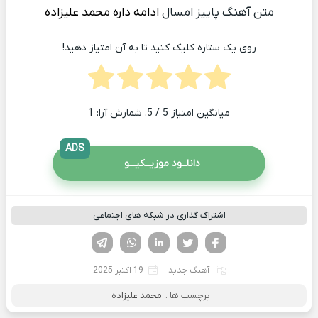
متن آهنگ پاییز امسال
ادامه داره
محمد علیزاده
روی یک ستاره کلیک کنید تا به آن امتیاز دهید!
میانگین امتیاز
5
/ 5. شمارش آرا:
1
ADS
دانلــود موزیــکیـــو
اشتراک گذاری در شبکه های اجتماعی
فیسوک
تویتر
لینکدین
واتساپ
تلگرام
آهنگ جدید
19 اکتبر 2025
برچسب ها :
محمد علیزاده