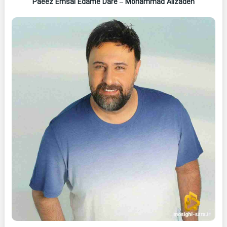
Paeez Emsal Edame Dare
–
Mohammad Alizadeh