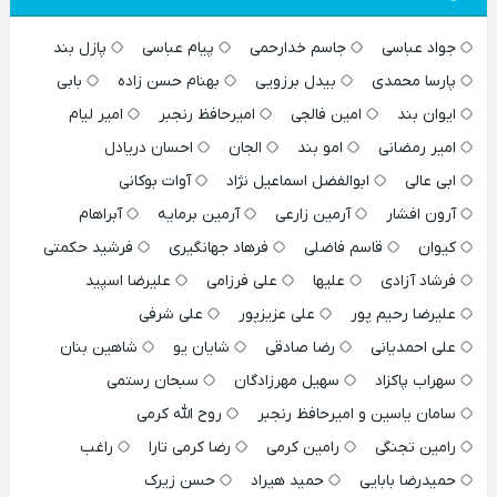
جواد عباسی
جاسم خدارحمی
پیام عباسی
پازل بند
پارسا محمدی
بیدل برزویی
بهنام حسن زاده
بابی
ایوان بند
امین فالجی
امیرحافظ رنجبر
امیر لیام
امیر رمضانی
امو بند
الجان
احسان دریادل
ابی عالی
ابوالفضل اسماعیل نژاد
آوات بوکانی
آرون افشار
آرمین زارعی
آرمین برمایه
آبراهام
کیوان
قاسم فاضلی
فرهاد جهانگیری
فرشید حکمتی
فرشاد آزادی
علیها
علی فرزامی
علیرضا اسپید
علیرضا رحیم پور
علی عزیزپور
علی شرفی
علی احمدیانی
رضا صادقی
شایان یو
شاهین بنان
سهراب پاکزاد
سهیل مهرزادگان
سبحان رستمی
سامان یاسین و امیرحافظ رنجبر
روح الله کرمی
رامین تجنگی
رامین کرمی
رضا کرمی تارا
راغب
حمیدرضا بابایی
حمید هیراد
حسن زیرک