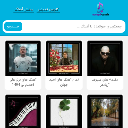
گلچین قدیمی
پخش آهنگ
جستجو
دکلمه های علیرضا
تمام آهنگ های امید
آهنگ های برتر علی
آریانفر
جهان
احمدیانی 1404