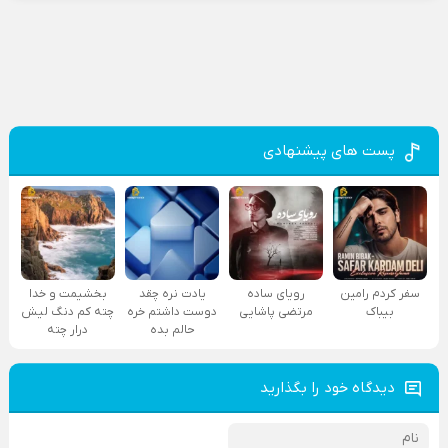
پست های پیشنهادی
سفر کردم رامین
رویای ساده
یادت نره چقد
بخشیمت و خدا
بیباک
مرتضی پاشایی
دوست داشتم خره
چته کم دنگ لیش
حالم بده
درار چته
دیدگاه خود را بگذارید