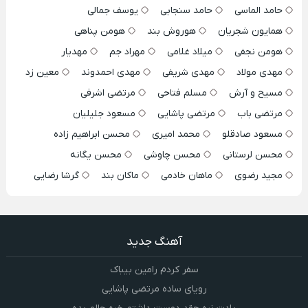
حامد الماسی
حامد سنجابی
یوسف جمالی
همایون شجریان
هوروش بند
هومن پناهی
هومن نجفی
میلاد غلامی
مهراد جم
مهدیار
مهدی مولاد
مهدی شریفی
مهدی احمدوند
معین زد
مسیح و آرش
مسلم فتاحی
مرتضی اشرفی
مرتضی باب
مرتضی پاشایی
مسعود جلیلیان
مسعود صادقلو
محمد امیری
محسن ابراهیم زاده
محسن لرستانی
محسن چاوشی
محسن یگانه
مجید رضوی
ماهان خادمی
ماکان بند
گرشا رضایی
آهنگ جدید
سفر کردم رامین بیباک
رویای ساده مرتضی پاشایی