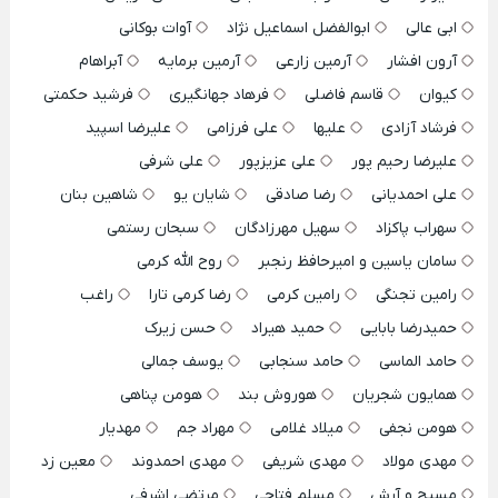
ابی عالی
ابوالفضل اسماعیل نژاد
آوات بوکانی
آرون افشار
آرمین زارعی
آرمین برمایه
آبراهام
کیوان
قاسم فاضلی
فرهاد جهانگیری
فرشید حکمتی
فرشاد آزادی
علیها
علی فرزامی
علیرضا اسپید
علیرضا رحیم پور
علی عزیزپور
علی شرفی
علی احمدیانی
رضا صادقی
شایان یو
شاهین بنان
سهراب پاکزاد
سهیل مهرزادگان
سبحان رستمی
سامان یاسین و امیرحافظ رنجبر
روح الله کرمی
رامین تجنگی
رامین کرمی
رضا کرمی تارا
راغب
حمیدرضا بابایی
حمید هیراد
حسن زیرک
حامد الماسی
حامد سنجابی
یوسف جمالی
همایون شجریان
هوروش بند
هومن پناهی
هومن نجفی
میلاد غلامی
مهراد جم
مهدیار
مهدی مولاد
مهدی شریفی
مهدی احمدوند
معین زد
مسیح و آرش
مسلم فتاحی
مرتضی اشرفی