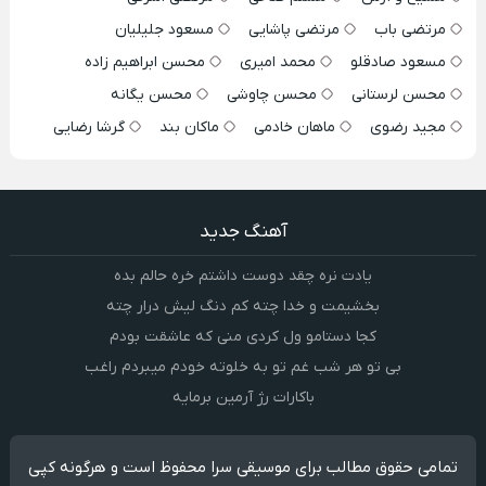
مرتضی باب
مرتضی پاشایی
مسعود جلیلیان
مسعود صادقلو
محمد امیری
محسن ابراهیم زاده
محسن لرستانی
محسن چاوشی
محسن یگانه
مجید رضوی
ماهان خادمی
ماکان بند
گرشا رضایی
آهنگ جدید
یادت نره چقد دوست داشتم خره حالم بده
بخشیمت و خدا چته کم دنگ لیش درار چته
کجا دستامو ول کردی منی که عاشقت بودم
بی تو هر شب غم تو به خلوته خودم میبردم راغب
باکارات رژ آرمین برمایه
تمامی حقوق مطالب برای موسیقی سرا محفوظ است و هرگونه کپی