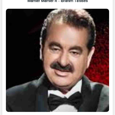
Mamler Mamler R
–
Ibrahim Tatlises