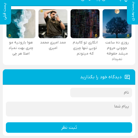
پست بعدی
پست قبلی
روزی ده ساعت
انگاری تو کالبدم
ممد امیری محمد
هوا بارونیه مو
جوونی حروم
تویی تنها چیزی
امیری
چتری بهت نمیاد
میشد حقوقه
که میتونم
اصلا هر چی
نمیداد
دیدگاه خود را بگذارید
ثبت نظر