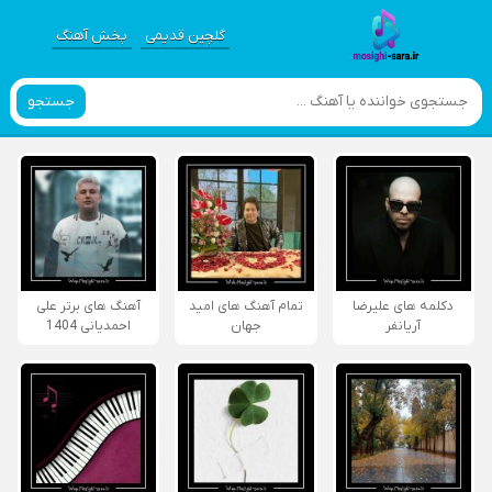
گلچین قدیمی
پخش آهنگ
جستجو
دکلمه های علیرضا
تمام آهنگ های امید
آهنگ های برتر علی
آریانفر
جهان
احمدیانی 1404