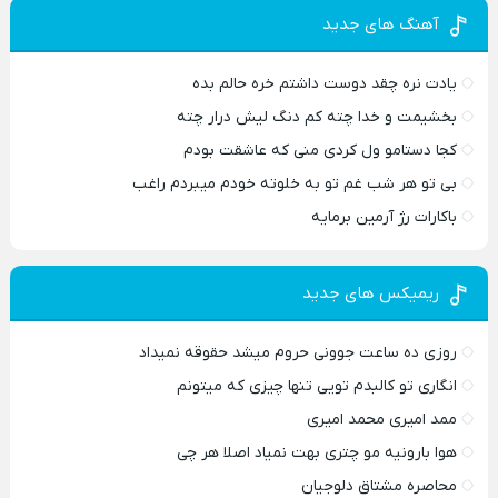
آهنگ های جدید
یادت نره چقد دوست داشتم خره حالم بده
بخشیمت و خدا چته کم دنگ لیش درار چته
کجا دستامو ول کردی منی که عاشقت بودم
بی تو هر شب غم تو به خلوته خودم میبردم راغب
باکارات رژ آرمین برمایه
ریمیکس های جدید
روزی ده ساعت جوونی حروم میشد حقوقه نمیداد
انگاری تو کالبدم تویی تنها چیزی که میتونم
ممد امیری محمد امیری
هوا بارونیه مو چتری بهت نمیاد اصلا هر چی
محاصره مشتاق دلوجیان