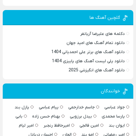
گلچین آهنگ ها
دکلمه های علیرضا آریانفر
دانلود تمام آهنگ های امید جهان
دانلود آهنگ های برتر علی احمدیانی 1404
دانلود پلی لیست آهنگ های پاییزی 1404
دانلود آهنگ های انگیزشی 2025
خوانندگان
جواد عباسی
جاسم خدارحمی
پیام عباسی
پازل بند
پارسا محمدی
بیدل برزویی
بهنام حسن زاده
بابی
ایوان بند
امین فالجی
امیرحافظ رنجبر
امیر لیام
امیر رمضانی
امو بند
الجان
احسان دریادل