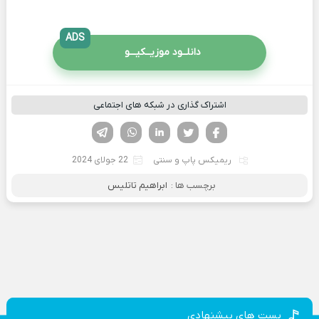
ADS
دانلــود موزیــکیـــو
اشتراک گذاری در شبکه های اجتماعی
فیسوک
تویتر
لینکدین
واتساپ
تلگرام
ریمیکس پاپ و سنتی
22 جولای 2024
برچسب ها :
ابراهیم تاتلیس
پست های پیشنهادی