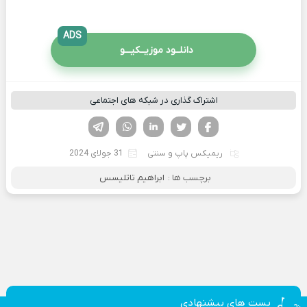
ADS
دانلــود موزیــکیـــو
اشتراک گذاری در شبکه های اجتماعی
فیسوک
تویتر
لینکدین
واتساپ
تلگرام
ریمیکس پاپ و سنتی
31 جولای 2024
برچسب ها :
ابراهیم تاتلیسس
پست های پیشنهادی