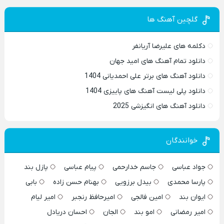
گلچین آهنگ ها
دکلمه های علیرضا آریانفر
دانلود تمام آهنگ های امید جهان
دانلود آهنگ های برتر علی احمدیانی 1404
دانلود پلی لیست آهنگ های پاییزی 1404
دانلود آهنگ های انگیزشی 2025
خوانندگان
جواد عباسی
جاسم خدارحمی
پیام عباسی
پازل بند
پارسا محمدی
بیدل برزویی
بهنام حسن زاده
بابی
ایوان بند
امین فالجی
امیرحافظ رنجبر
امیر لیام
امیر رمضانی
امو بند
الجان
احسان دریادل