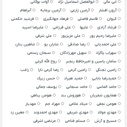
ابی عالی
ابوالفضل اسماعیل نژاد
آوات بوکانی
آرون افشار
آرمین زارعی
آرمین برمایه
آبراهام
کیوان
قاسم فاضلی
فرهاد جهانگیری
فرشید حکمتی
فرشاد آزادی
علیها
علی فرزامی
علیرضا اسپید
علیرضا رحیم پور
علی عزیزپور
علی شرفی
علی احمدیانی
رضا صادقی
شایان یو
شاهین بنان
سهراب پاکزاد
سهیل مهرزادگان
سبحان رستمی
سامان یاسین و امیرحافظ رنجبر
روح الله کرمی
رامین تجنگی
رامین کرمی
رضا کرمی تارا
راغب
حمیدرضا بابایی
حمید هیراد
حسن زیرک
حامد الماسی
حامد سنجابی
یوسف جمالی
همایون شجریان
هوروش بند
هومن پناهی
هومن نجفی
میلاد غلامی
مهراد جم
مهدیار
مهدی مولاد
مهدی شریفی
مهدی احمدوند
معین زد
مسیح و آرش
مسلم فتاحی
مرتضی اشرفی