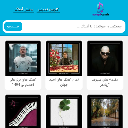
گلچین قدیمی
پخش آهنگ
جستجو
دکلمه های علیرضا
تمام آهنگ های امید
آهنگ های برتر علی
آریانفر
جهان
احمدیانی 1404