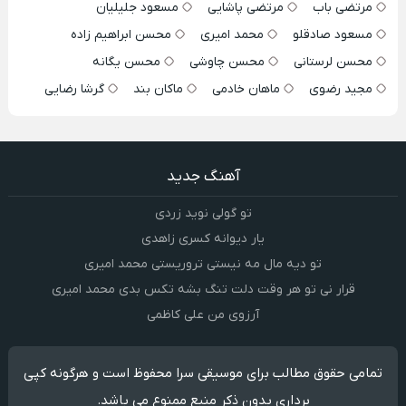
مرتضی باب
مرتضی پاشایی
مسعود جلیلیان
مسعود صادقلو
محمد امیری
محسن ابراهیم زاده
محسن لرستانی
محسن چاوشی
محسن یگانه
مجید رضوی
ماهان خادمی
ماکان بند
گرشا رضایی
آهنگ جدید
تو گولی نوید زردی
یار دیوانه کسری زاهدی
تو دیه مال مه نیستی تروریستی محمد امیری
قرار نی تو هر وقت دلت تنگ بشه تکس بدی محمد امیری
آرزوی من علی کاظمی
تمامی حقوق مطالب برای موسیقی سرا محفوظ است و هرگونه کپی
برداری بدون ذکر منبع ممنوع می باشد.