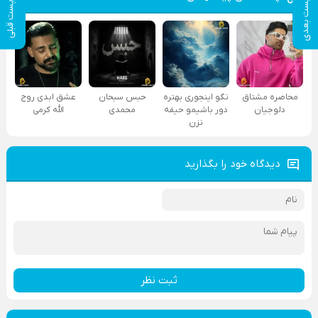
پست بعدی
پست قبلی
محاصره مشتاق
نگو اینجوری بهتره
حبس سبحان
عشق ابدی روح
دلوجیان
دور باشیمو حیفه
محمدی
الله کرمی
نزن
دیدگاه خود را بگذارید
ثبت نظر