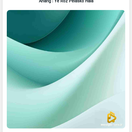
Ahang
: Ye Roz Pelasko Hala