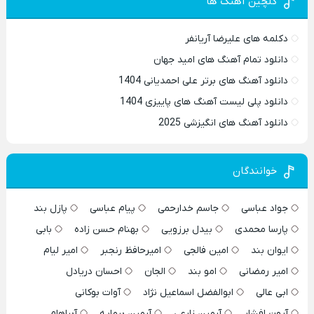
گلچین آهنگ ها
دکلمه های علیرضا آریانفر
دانلود تمام آهنگ های امید جهان
دانلود آهنگ های برتر علی احمدیانی 1404
دانلود پلی لیست آهنگ های پاییزی 1404
دانلود آهنگ های انگیزشی 2025
خوانندگان
جواد عباسی
جاسم خدارحمی
پیام عباسی
پازل بند
پارسا محمدی
بیدل برزویی
بهنام حسن زاده
بابی
ایوان بند
امین فالجی
امیرحافظ رنجبر
امیر لیام
امیر رمضانی
امو بند
الجان
احسان دریادل
ابی عالی
ابوالفضل اسماعیل نژاد
آوات بوکانی
آرون افشار
آرمین زارعی
آرمین برمایه
آبراهام