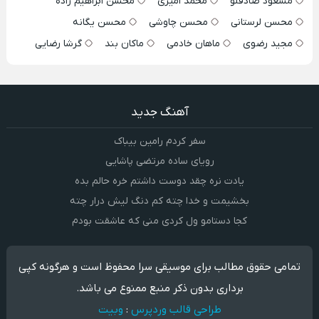
مسعود صادقلو
محمد امیری
محسن ابراهیم زاده
محسن لرستانی
محسن چاوشی
محسن یگانه
مجید رضوی
ماهان خادمی
ماکان بند
گرشا رضایی
آهنگ جدید
سفر کردم رامین بیباک
رویای ساده مرتضی پاشایی
یادت نره چقد دوست داشتم خره حالم بده
بخشیمت و خدا چته کم دنگ لیش درار چته
کجا دستامو ول کردی منی که عاشقت بودم
تمامی حقوق مطالب برای موسیقی سرا محفوظ است و هرگونه کپی
برداری بدون ذکر منبع ممنوع می باشد.
طراحی قالب وردپرس
:
وبیت