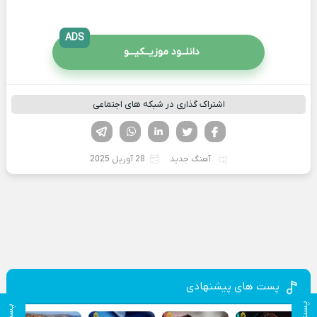
ADS
دانلــود موزیــکیـــو
اشتراک گذاری در شبکه های اجتماعی
فیسوک
تویتر
لینکدین
واتساپ
تلگرام
آهنگ جدید
28 آوریل 2025
پست های پیشنهادی