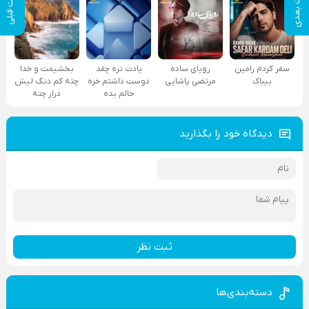
پست بعدی
پست قبلی
سفر کردم رامین
رویای ساده
یادت نره چقد
بخشیمت و خدا
بیباک
مرتضی پاشایی
دوست داشتم خره
چته کم دنگ لیش
حالم بده
درار چته
دیدگاه خود را بگذارید
ثبت نظر
دسته‌بندی‌ها