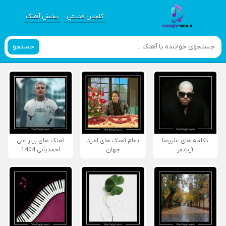
گلچین قدیمی
پخش آهنگ
جستجو
دکلمه های علیرضا
تمام آهنگ های امید
آهنگ های برتر علی
آریانفر
جهان
احمدیانی 1404