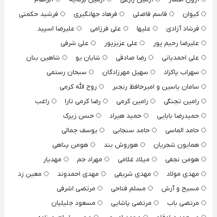
کیوان
قاسم فاضلی
فرهاد جهانگیری
فرشید حکمتی
فرشاد آزادی
علیها
علی فرزامی
علیرضا اسپید
علیرضا رحیم پور
علی عزیزپور
علی شرفی
علی احمدیانی
رضا صادقی
شایان یو
شاهین بنان
سهراب پاکزاد
سهیل مهرزادگان
سبحان رستمی
سامان یاسین و امیرحافظ رنجبر
روح الله کرمی
رامین تجنگی
رامین کرمی
رضا کرمی تارا
راغب
حمیدرضا بابایی
حمید هیراد
حسن زیرک
حامد الماسی
حامد سنجابی
یوسف جمالی
همایون شجریان
هوروش بند
هومن پناهی
هومن نجفی
میلاد غلامی
مهراد جم
مهدیار
مهدی مولاد
مهدی شریفی
مهدی احمدوند
معین زد
مسیح و آرش
مسلم فتاحی
مرتضی اشرفی
مرتضی باب
مرتضی پاشایی
مسعود جلیلیان