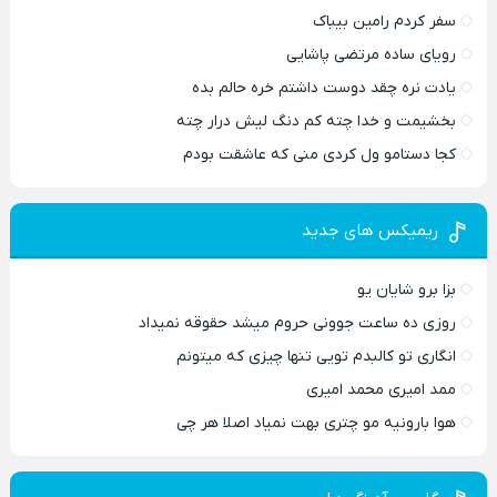
سفر کردم رامین بیباک
رویای ساده مرتضی پاشایی
یادت نره چقد دوست داشتم خره حالم بده
بخشیمت و خدا چته کم دنگ لیش درار چته
کجا دستامو ول کردی منی که عاشقت بودم
ریمیکس های جدید
بزا برو شایان یو
روزی ده ساعت جوونی حروم میشد حقوقه نمیداد
انگاری تو کالبدم تویی تنها چیزی که میتونم
ممد امیری محمد امیری
هوا بارونیه مو چتری بهت نمیاد اصلا هر چی