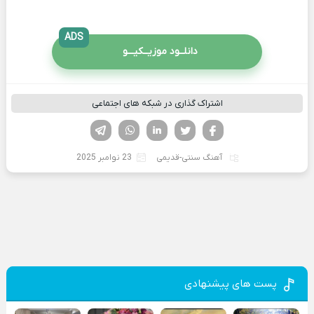
ADS
دانلــود موزیــکیـــو
اشتراک گذاری در شبکه های اجتماعی
فیسوک
تویتر
لینکدین
واتساپ
تلگرام
آهنگ سنتی-قدیمی
23 نوامبر 2025
پست های پیشنهادی