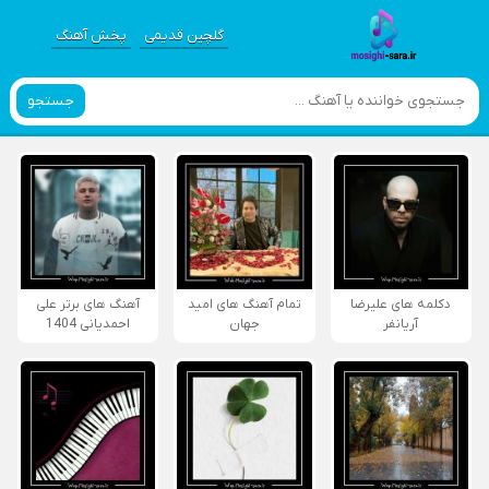
گلچین قدیمی
پخش آهنگ
جستجو
دکلمه های علیرضا
تمام آهنگ های امید
آهنگ های برتر علی
آریانفر
جهان
احمدیانی 1404