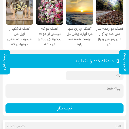
آهنگ تو زخمه ساز
آهنگ ای زن تنها
آهنگ تو که
آهنگ کاشکی از
منی صدای آواز
مرد آواره وطن دل
نیستی از خودم
اول من
منی رمز من و راز
توست شده صد
بیخبرم کی بیاد و
میدونستم معنی
منی
پاره
کی بشه
حرفهایی که
پست بعدی
پست قبلی
دیدگاه خود را بگذارید
ثبت نظر
طاها
25 می 2025