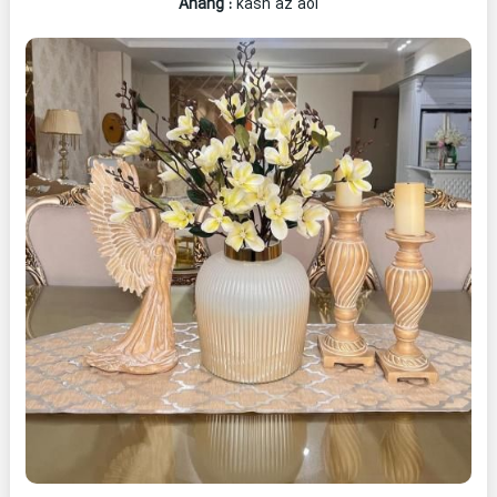
Ahang
:
kash az aol