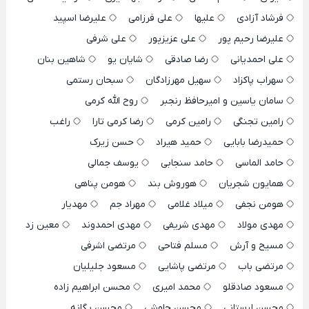
فرشاد آزادی
علیها
علی فرزامی
علیرضا اسپید
علیرضا رحیم پور
علی عزیزپور
علی شرفی
علی احمدیانی
رضا صادقی
شایان یو
شاهین بنان
سهراب پاکزاد
سهیل مهرزادگان
سبحان رستمی
سامان یاسین و امیرحافظ رنجبر
روح الله کرمی
رامین تجنگی
رامین کرمی
رضا کرمی تارا
راغب
حمیدرضا بابایی
حمید هیراد
حسن زیرک
حامد الماسی
حامد سنجابی
یوسف جمالی
همایون شجریان
هوروش بند
هومن پناهی
هومن نجفی
میلاد غلامی
مهراد جم
مهدیار
مهدی مولاد
مهدی شریفی
مهدی احمدوند
معین زد
مسیح و آرش
مسلم فتاحی
مرتضی اشرفی
مرتضی باب
مرتضی پاشایی
مسعود جلیلیان
مسعود صادقلو
محمد امیری
محسن ابراهیم زاده
محسن لرستانی
محسن چاوشی
محسن یگانه