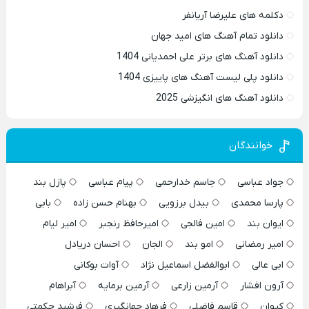
دکلمه های علیرضا آریانفر
دانلود تمام آهنگ های امید جهان
دانلود آهنگ های برتر علی احمدیانی 1404
دانلود پلی لیست آهنگ های پاییزی 1404
دانلود آهنگ های انگیزشی 2025
خوانندگان
جواد عباسی
جاسم خدارحمی
پیام عباسی
پازل بند
پارسا محمدی
بیدل برزویی
بهنام حسن زاده
بابی
ایوان بند
امین فالجی
امیرحافظ رنجبر
امیر لیام
امیر رمضانی
امو بند
الجان
احسان دریادل
ابی عالی
ابوالفضل اسماعیل نژاد
آوات بوکانی
آرون افشار
آرمین زارعی
آرمین برمایه
آبراهام
کیوان
قاسم فاضلی
فرهاد جهانگیری
فرشید حکمتی