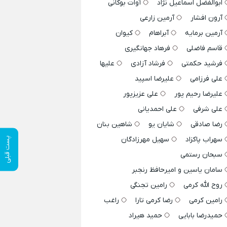
ابوالفضل اسماعیل نژاد
آوات بوکانی
آرون افشار
آرمین زارعی
آرمین برمایه
آبراهام
کیوان
قاسم فاضلی
فرهاد جهانگیری
فرشید حکمتی
فرشاد آزادی
علیها
علی فرزامی
علیرضا اسپید
علیرضا رحیم پور
علی عزیزپور
علی شرفی
علی احمدیانی
رضا صادقی
شایان یو
شاهین بنان
سهراب پاکزاد
سهیل مهرزادگان
پست قبلی
سبحان رستمی
سامان یاسین و امیرحافظ رنجبر
روح الله کرمی
رامین تجنگی
رامین کرمی
رضا کرمی تارا
راغب
حمیدرضا بابایی
حمید هیراد