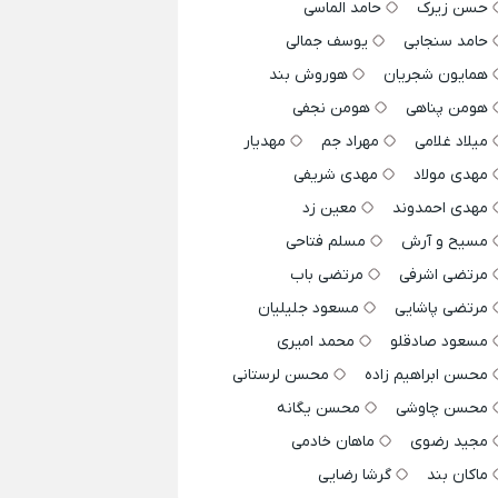
حسن زیرک
حامد الماسی
حامد سنجابی
یوسف جمالی
همایون شجریان
هوروش بند
هومن پناهی
هومن نجفی
میلاد غلامی
مهراد جم
مهدیار
مهدی مولاد
مهدی شریفی
مهدی احمدوند
معین زد
مسیح و آرش
مسلم فتاحی
مرتضی اشرفی
مرتضی باب
مرتضی پاشایی
مسعود جلیلیان
مسعود صادقلو
محمد امیری
محسن ابراهیم زاده
محسن لرستانی
محسن چاوشی
محسن یگانه
مجید رضوی
ماهان خادمی
ماکان بند
گرشا رضایی