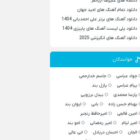
دکلمه های علیرضا آریانفر
دانلود تمام آهنگ های امید جهان
دانلود آهنگ های برتر علی احمدیانی 1404
دانلود پلی لیست آهنگ های پاییزی 1404
دانلود آهنگ های انگیزشی 2025
خوانندگان
جواد عباسی
جاسم خدارحمی
پیام عباسی
پازل بند
پارسا محمدی
بیدل برزویی
بهنام حسن زاده
بابی
ایوان بند
امین فالجی
امیرحافظ رنجبر
امیر لیام
امیر رمضانی
امو بند
الجان
احسان دریادل
ابی عالی