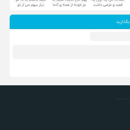
قصد و غرضی داشت
جز خونه از همه ی آدما
نیاز سهم من از تو
بگذارید