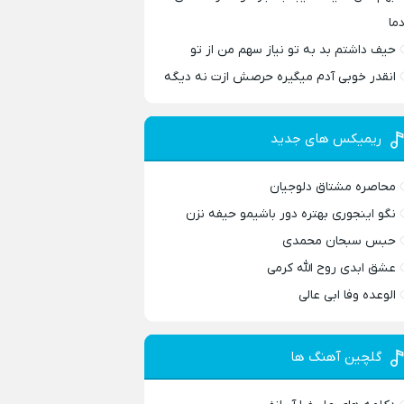
دما
حیف داشتم بد به تو نیاز سهم من از تو
انقدر خوبی آدم میگیره حرصش ازت نه دیگه
ریمیکس های جدید
محاصره مشتاق دلوجیان
نگو اینجوری بهتره دور باشیمو حیفه نزن
حبس سبحان محمدی
عشق ابدی روح الله کرمی
الوعده وفا ابی عالی
گلچین آهنگ ها