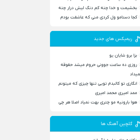
بخشیمت و خدا چته کم دنگ لیش درار چته
کجا دستامو ول کردی منی که عاشقت بودم
ریمیکس های جدید
بزا برو شایان یو
روزی ده ساعت جوونی حروم میشد حقوقه
میداد
انگاری تو کالبدم تویی تنها چیزی که میتونم
ممد امیری محمد امیری
هوا بارونیه مو چتری بهت نمیاد اصلا هر چی
گلچین آهنگ ها