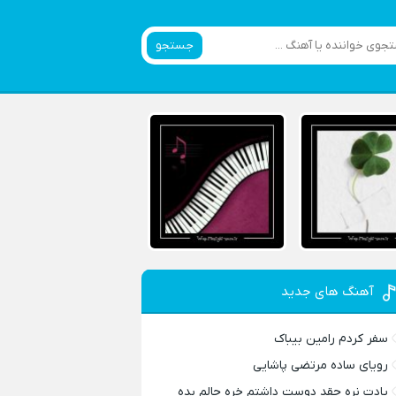
جستجو
آهنگ های جدید
سفر کردم رامین بیباک
رویای ساده مرتضی پاشایی
یادت نره چقد دوست داشتم خره حالم بده