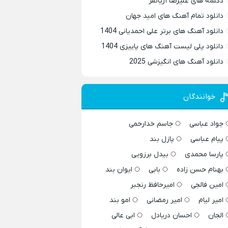
دکلمه های علیرضا آریانفر
دانلود تمام آهنگ های امید جهان
دانلود آهنگ های برتر علی احمدیانی 1404
دانلود پلی لیست آهنگ های پاییزی 1404
دانلود آهنگ های انگیزشی 2025
خوانندگان
جواد عباسی
جاسم خدارحمی
پیام عباسی
پازل بند
پارسا محمدی
بیدل برزویی
بهنام حسن زاده
بابی
ایوان بند
امین فالجی
امیرحافظ رنجبر
امیر لیام
امیر رمضانی
امو بند
الجان
احسان دریادل
ابی عالی