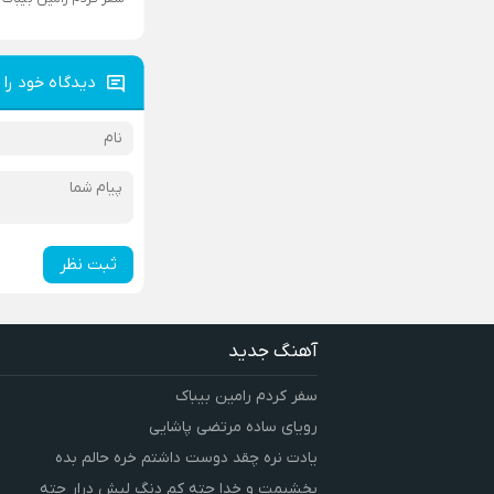
دیدگاه خود را 
ثبت نظر
آهنگ جدید
سفر کردم رامین بیباک
رویای ساده مرتضی پاشایی
یادت نره چقد دوست داشتم خره حالم بده
بخشیمت و خدا چته کم دنگ لیش درار چته