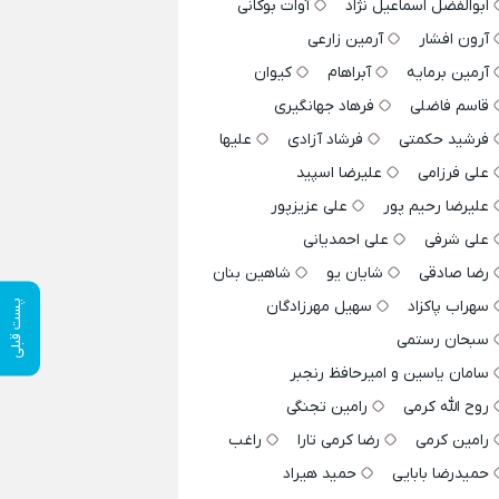
ابوالفضل اسماعیل نژاد
آوات بوکانی
آرون افشار
آرمین زارعی
آرمین برمایه
آبراهام
کیوان
قاسم فاضلی
فرهاد جهانگیری
فرشید حکمتی
فرشاد آزادی
علیها
علی فرزامی
علیرضا اسپید
علیرضا رحیم پور
علی عزیزپور
علی شرفی
علی احمدیانی
رضا صادقی
شایان یو
شاهین بنان
سهراب پاکزاد
سهیل مهرزادگان
پست قبلی
سبحان رستمی
سامان یاسین و امیرحافظ رنجبر
روح الله کرمی
رامین تجنگی
رامین کرمی
رضا کرمی تارا
راغب
حمیدرضا بابایی
حمید هیراد