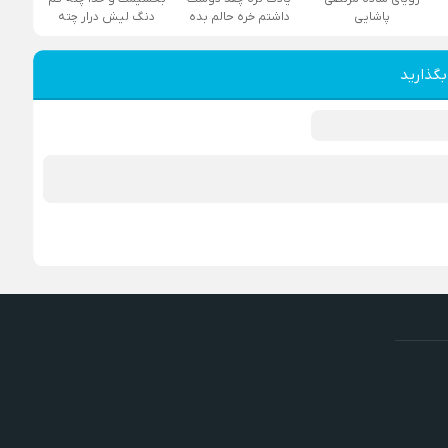
پاشایی
داشتم خره حالم بده
دنگ لیش درار چته
بگذارید