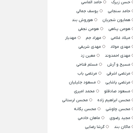
حسن زیرک
حامد الماسی
حامد سنجابی
یوسف جمالی
همایون شجریان
هوروش بند
هومن پناهی
هومن نجفی
میلاد غلامی
مهراد جم
مهدیار
مهدی مولاد
مهدی شریفی
مهدی احمدوند
معین زد
مسیح و آرش
مسلم فتاحی
مرتضی اشرفی
مرتضی باب
مرتضی پاشایی
مسعود جلیلیان
مسعود صادقلو
محمد امیری
محسن ابراهیم زاده
محسن لرستانی
محسن چاوشی
محسن یگانه
مجید رضوی
ماهان خادمی
ماکان بند
گرشا رضایی