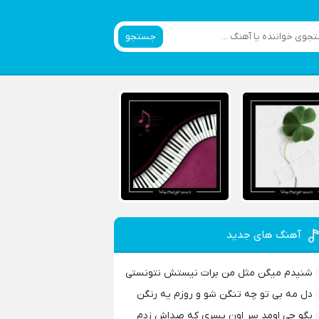
جستجو
آهنگ های جدید
شنیدم میگن مثل من برات نیستش نتونستی
دل مه بی تو چه تنگن شو و روزم یه رنگن
بگو چی اومد سر اون پسری که صداش زدم