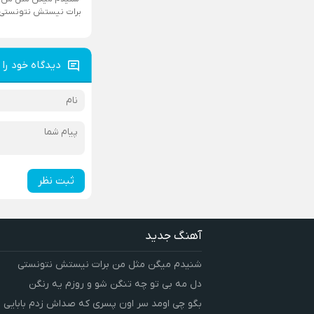
برات نیستش نتونستی
دیدگاه خود را 
ثبت نظر
آهنگ جدید
شنیدم میگن مثل من برات نیستش نتونستی
دل مه بی تو چه تنگن شو و روزم یه رنگن
بگو چی اومد سر اون پسری که صداش زدم بابایی