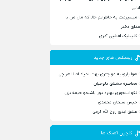
ابایی
میسپرمت به خاطراتم حالا که مال من با
دای دختر
گلینلیک افشین آذری
ریمیکس های جدید
هوا بارونیه مو چتری بهت نمیاد اصلا هر چی
محاصره مشتاق دلوجیان
نگو اینجوری بهتره دور باشیمو حیفه نزن
حبس سبحان محمدی
عشق ابدی روح الله کرمی
گلچین آهنگ ها