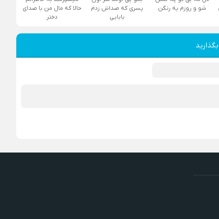
شو و روزم یه رنگن
پسری که صداش زدم
حالا که مال من با صدای
بابایی
دختر
بگذارید