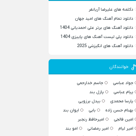
دکلمه های علیرضا آریانفر
دانلود تمام آهنگ های امید جهان
دانلود آهنگ های برتر علی احمدیانی 1404
دانلود پلی لیست آهنگ های پاییزی 1404
دانلود آهنگ های انگیزشی 2025
خوانندگان
جواد عباسی
جاسم خدارحمی
پیام عباسی
پازل بند
پارسا محمدی
بیدل برزویی
بهنام حسن زاده
بابی
ایوان بند
امین فالجی
امیرحافظ رنجبر
امیر لیام
امیر رمضانی
امو بند