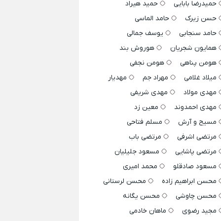
حمیدرضا بابایی
حمید هیراد
حسن زیرک
حامد الماسی
حامد سنجابی
یوسف جمالی
همایون شجریان
هوروش بند
هومن پناهی
هومن نجفی
میلاد غلامی
مهراد جم
مهدیار
مهدی مولاد
مهدی شریفی
مهدی احمدوند
معین زد
مسیح و آرش
مسلم فتاحی
مرتضی اشرفی
مرتضی باب
مرتضی پاشایی
مسعود جلیلیان
مسعود صادقلو
محمد امیری
محسن ابراهیم زاده
محسن لرستانی
محسن چاوشی
محسن یگانه
مجید رضوی
ماهان خادمی