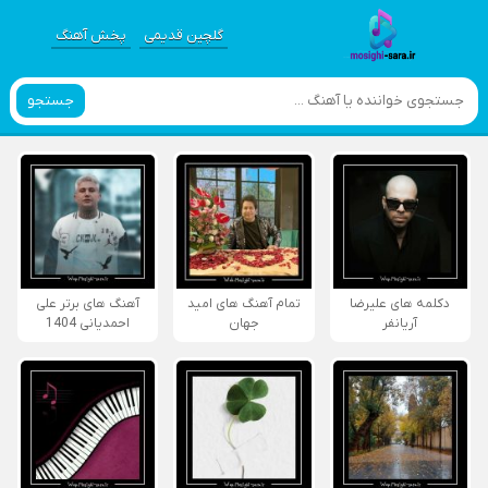
گلچین قدیمی
پخش آهنگ
جستجو
دکلمه های علیرضا
تمام آهنگ های امید
آهنگ های برتر علی
آریانفر
جهان
احمدیانی 1404