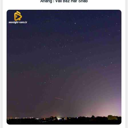
Ahang
: Vali Baz Har Shab