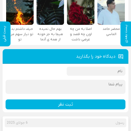
پست بعدی
پست قبلی
محضر حامد
اصلا به من چه
بهم حال نمیده
حیف داشتم بد به
الماسی
اون چه قصد و
هیجا به جز خونه
تو نیاز سهم من از
غرضی داشت
از همه ی آدما
تو
دیدگاه خود را بگذارید
ثبت نظر
رسول
6 جولای 2025