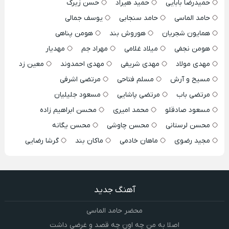
حمیدرضا بابایی
حمید هیراد
حسن زیرک
حامد الماسی
حامد سنجابی
یوسف جمالی
همایون شجریان
هوروش بند
هومن پناهی
هومن نجفی
میلاد غلامی
مهراد جم
مهدیار
مهدی مولاد
مهدی شریفی
مهدی احمدوند
معین زد
مسیح و آرش
مسلم فتاحی
مرتضی اشرفی
مرتضی باب
مرتضی پاشایی
مسعود جلیلیان
مسعود صادقلو
محمد امیری
محسن ابراهیم زاده
محسن لرستانی
محسن چاوشی
محسن یگانه
مجید رضوی
ماهان خادمی
ماکان بند
گرشا رضایی
آهنگ جدید
محضر حامد الماسی
اصلا به من چه اون چه قصد و غرضی داشت