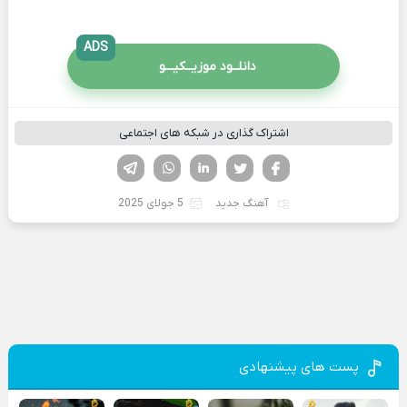
ADS
دانلــود موزیــکیـــو
اشتراک گذاری در شبکه های اجتماعی
فیسوک
تویتر
لینکدین
واتساپ
تلگرام
آهنگ جدید
5 جولای 2025
پست های پیشنهادی