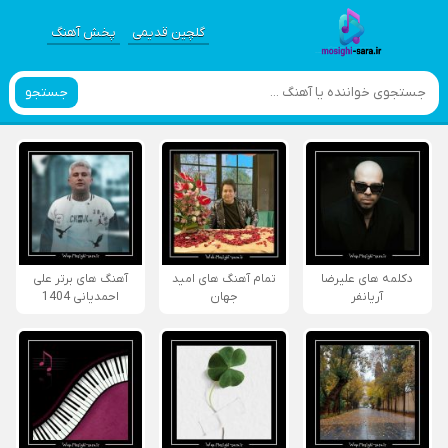
گلچین قدیمی
پخش آهنگ
جستجو
دکلمه های علیرضا
تمام آهنگ های امید
آهنگ های برتر علی
آریانفر
جهان
احمدیانی 1404