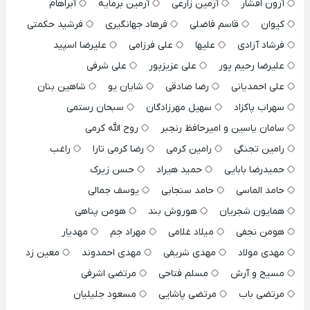
آرون افشار
آرمین زارعی
آرمین برمایه
آبراهام
کیوان
قاسم فاضلی
فرهاد جهانگیری
فرشید حکمتی
فرشاد آزادی
علیها
علی فرزامی
علیرضا اسپید
علیرضا رحیم پور
علی عزیزپور
علی شرفی
علی احمدیانی
رضا صادقی
شایان یو
شاهین بنان
سهراب پاکزاد
سهیل مهرزادگان
سبحان رستمی
سامان یاسین و امیرحافظ رنجبر
روح الله کرمی
رامین تجنگی
رامین کرمی
رضا کرمی تارا
راغب
حمیدرضا بابایی
حمید هیراد
حسن زیرک
حامد الماسی
حامد سنجابی
یوسف جمالی
همایون شجریان
هوروش بند
هومن پناهی
هومن نجفی
میلاد غلامی
مهراد جم
مهدیار
مهدی مولاد
مهدی شریفی
مهدی احمدوند
معین زد
مسیح و آرش
مسلم فتاحی
مرتضی اشرفی
مرتضی باب
مرتضی پاشایی
مسعود جلیلیان