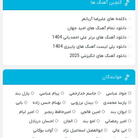
گلچین آهنگ ها
دکلمه های علیرضا آریانفر
دانلود تمام آهنگ های امید جهان
دانلود آهنگ های برتر علی احمدیانی 1404
دانلود پلی لیست آهنگ های پاییزی 1404
دانلود آهنگ های انگیزشی 2025
خوانندگان
جواد عباسی
جاسم خدارحمی
پیام عباسی
پازل بند
پارسا محمدی
بیدل برزویی
بهنام حسن زاده
بابی
ایوان بند
امین فالجی
امیرحافظ رنجبر
امیر لیام
امیر رمضانی
امو بند
الجان
احسان دریادل
ابی عالی
ابوالفضل اسماعیل نژاد
آوات بوکانی