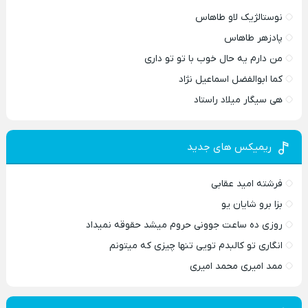
نوستالژیک لاو طاهاس
پادزهر طاهاس
من دارم یه حال خوب با تو تو داری
کما ابوالفضل اسماعیل نژاد
هی سیگار میلاد راستاد
ریمیکس های جدید
فرشته امید عقابی
بزا برو شایان یو
روزی ده ساعت جوونی حروم میشد حقوقه نمیداد
انگاری تو کالبدم تویی تنها چیزی که میتونم
ممد امیری محمد امیری