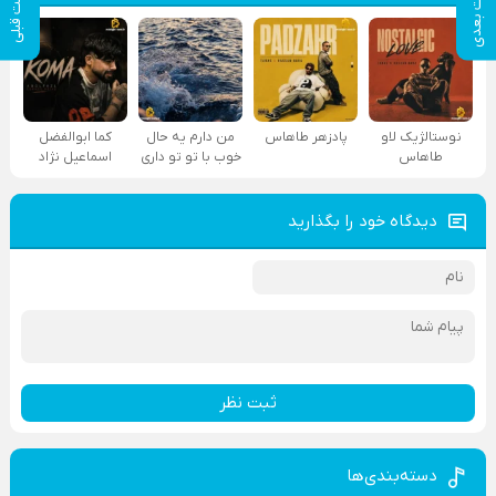
پست بعدی
پست قبلی
نوستالژیک لاو
پادزهر طاهاس
من دارم یه حال
کما ابوالفضل
طاهاس
خوب با تو تو داری
اسماعیل نژاد
دیدگاه خود را بگذارید
ثبت نظر
دسته‌بندی‌ها