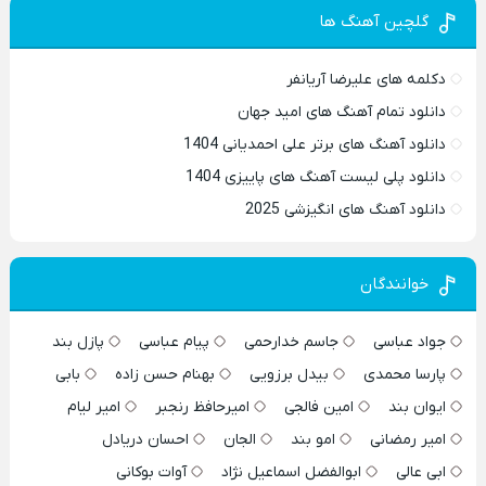
گلچین آهنگ ها
دکلمه های علیرضا آریانفر
دانلود تمام آهنگ های امید جهان
دانلود آهنگ های برتر علی احمدیانی 1404
دانلود پلی لیست آهنگ های پاییزی 1404
دانلود آهنگ های انگیزشی 2025
خوانندگان
جواد عباسی
جاسم خدارحمی
پیام عباسی
پازل بند
پارسا محمدی
بیدل برزویی
بهنام حسن زاده
بابی
ایوان بند
امین فالجی
امیرحافظ رنجبر
امیر لیام
امیر رمضانی
امو بند
الجان
احسان دریادل
ابی عالی
ابوالفضل اسماعیل نژاد
آوات بوکانی