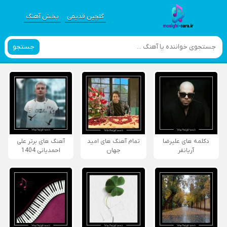
گلچین قدیمی
پخش آهنگ
جستجو
دکلمه های علیرضا
تمام آهنگ های امید
آهنگ های برتر علی
آریانفر
جهان
احمدیانی 1404