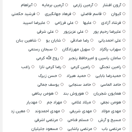
آرون افشار
آرمین زارعی
آرمین برمایه
آبراهام
کیوان
قاسم فاضلی
فرهاد جهانگیری
فرشید حکمتی
فرشاد آزادی
علیها
علی فرزامی
علیرضا اسپید
علیرضا رحیم پور
علی عزیزپور
علی شرفی
علی احمدیانی
رضا صادقی
شایان یو
شاهین بنان
سهراب پاکزاد
سهیل مهرزادگان
سبحان رستمی
سامان یاسین و امیرحافظ رنجبر
روح الله کرمی
رامین تجنگی
رامین کرمی
رضا کرمی تارا
راغب
حمیدرضا بابایی
حمید هیراد
حسن زیرک
حامد الماسی
حامد سنجابی
یوسف جمالی
همایون شجریان
هوروش بند
هومن پناهی
هومن نجفی
میلاد غلامی
مهراد جم
مهدیار
مهدی مولاد
مهدی شریفی
مهدی احمدوند
معین زد
مسیح و آرش
مسلم فتاحی
مرتضی اشرفی
مرتضی باب
مرتضی پاشایی
مسعود جلیلیان