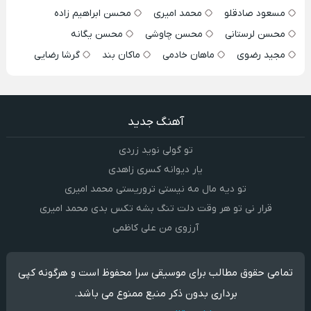
مسعود صادقلو
محمد امیری
محسن ابراهیم زاده
محسن لرستانی
محسن چاوشی
محسن یگانه
مجید رضوی
ماهان خادمی
ماکان بند
گرشا رضایی
آهنگ جدید
تو گولی نوید زردی
یار دیوانه کسری زاهدی
تو دیه مال مه نیستی تروریستی محمد امیری
قرار نی تو هر وقت دلت تنگ بشه تکس بدی محمد امیری
آرزوی من علی کاظمی
تمامی حقوق مطالب برای موسیقی سرا محفوظ است و هرگونه کپی
برداری بدون ذکر منبع ممنوع می باشد.