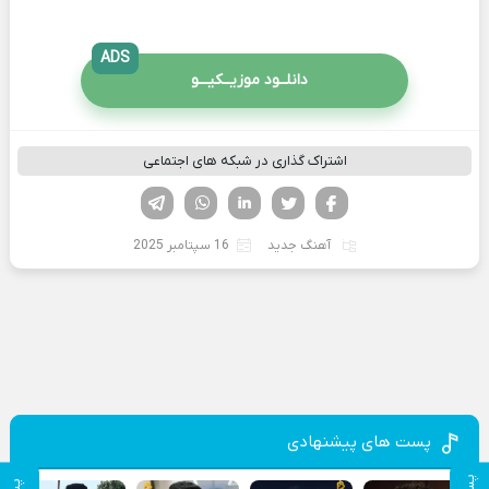
ADS
دانلــود موزیــکیـــو
اشتراک گذاری در شبکه های اجتماعی
فیسوک
تویتر
لینکدین
واتساپ
تلگرام
آهنگ جدید
16 سپتامبر 2025
پست های پیشنهادی