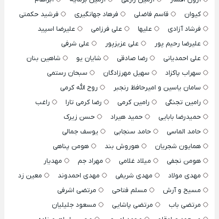
کیوان
قاسم فاضلی
فرهاد جهانگیری
فرشید حکمتی
فرشاد آزادی
علیها
علی فرزامی
علیرضا اسپید
علیرضا رحیم پور
علی عزیزپور
علی شرفی
علی احمدیانی
رضا صادقی
شایان یو
شاهین بنان
سهراب پاکزاد
سهیل مهرزادگان
سبحان رستمی
سامان یاسین و امیرحافظ رنجبر
روح الله کرمی
رامین تجنگی
رامین کرمی
رضا کرمی تارا
راغب
حمیدرضا بابایی
حمید هیراد
حسن زیرک
حامد الماسی
حامد سنجابی
یوسف جمالی
همایون شجریان
هوروش بند
هومن پناهی
هومن نجفی
میلاد غلامی
مهراد جم
مهدیار
مهدی مولاد
مهدی شریفی
مهدی احمدوند
معین زد
مسیح و آرش
مسلم فتاحی
مرتضی اشرفی
مرتضی باب
مرتضی پاشایی
مسعود جلیلیان