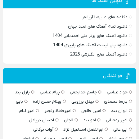
گلچین آهنگ ها
دکلمه های علیرضا آریانفر
دانلود تمام آهنگ های امید جهان
دانلود آهنگ های برتر علی احمدیانی 1404
دانلود پلی لیست آهنگ های پاییزی 1404
دانلود آهنگ های انگیزشی 2025
خوانندگان
جواد عباسی
جاسم خدارحمی
پیام عباسی
پازل بند
پارسا محمدی
بیدل برزویی
بهنام حسن زاده
بابی
ایوان بند
امین فالجی
امیرحافظ رنجبر
امیر لیام
امیر رمضانی
امو بند
الجان
احسان دریادل
ابی عالی
ابوالفضل اسماعیل نژاد
آوات بوکانی
آرون افشار
آرمین زارعی
آرمین برمایه
آبراهام