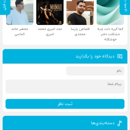
پست بعدی
پست قبلی
کجا گیره دلت چیه
قصاص پارسا
ممد امیری محمد
محضر حامد
مشکلت دختر
محمدی
امیری
الماسی
خوشگله
دیدگاه خود را بگذارید
ثبت نظر
دسته‌بندی‌ها