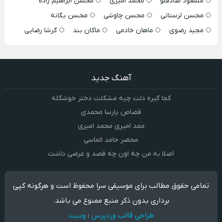
مسعود صادقلو
محمد امیری
محسن ابراهیم زاده
محسن لرستانی
محسن چاوشی
محسن یگانه
مجید رضوی
ماهان خادمی
ماکان بند
گرشا رضایی
آهنگ جدید
کجا گیره دلت چیه مشکلت دختر خوشگله
قصاص پارسا محمدی
ممد امیری محمد امیری
محضر حامد الماسی
اصلا به من چه اون چه قصد و غرضی داشت
تمامی حقوق مطالب برای موسیقی سرا محفوظ است و هرگونه کپی
برداری بدون ذکر منبع ممنوع می باشد.
طراحی قالب وردپرس
:
وبیت