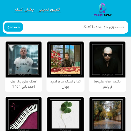
گلچین قدیمی
پخش آهنگ
جستجو
دکلمه های علیرضا
تمام آهنگ های امید
آهنگ های برتر علی
آریانفر
جهان
احمدیانی 1404