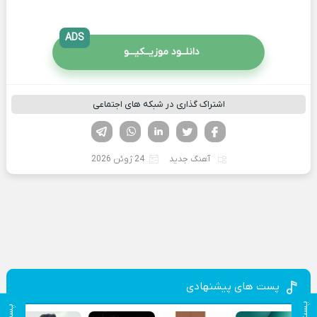
ADS
دانلــود موزیــکیـــو
اشتراک گذاری در شبکه های اجتماعی
فیسوک
تویتر
لینکدین
واتساپ
تلگرام
آهنگ جدید
24 ژوئن 2026
پست های پیشنهادی