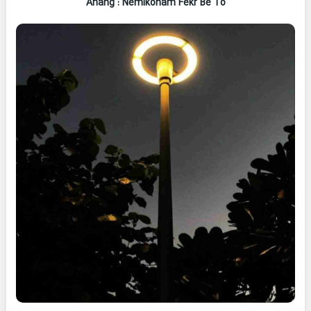
Ahang
: Nemikonam Fekr Be To