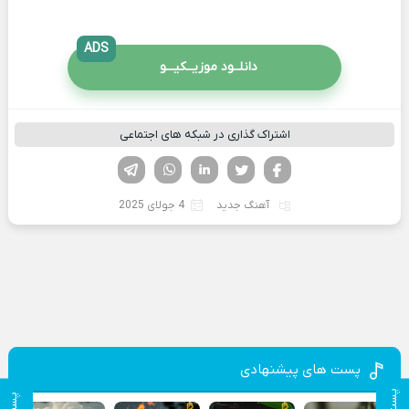
ADS
دانلــود موزیــکیـــو
اشتراک گذاری در شبکه های اجتماعی
فیسوک
تویتر
لینکدین
واتساپ
تلگرام
آهنگ جدید
4 جولای 2025
پست های پیشنهادی