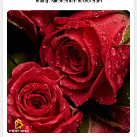
Ahang
: Midonestam Bekhateram