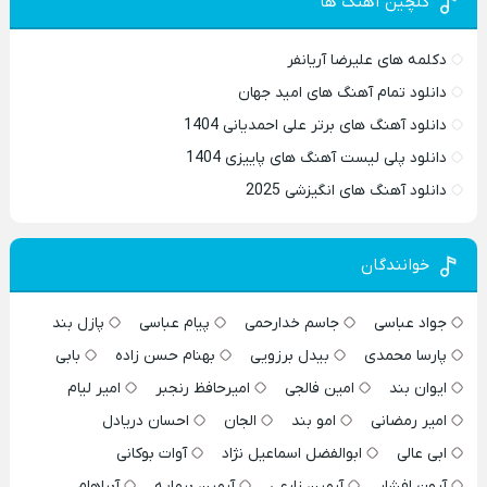
گلچین آهنگ ها
دکلمه های علیرضا آریانفر
دانلود تمام آهنگ های امید جهان
دانلود آهنگ های برتر علی احمدیانی 1404
دانلود پلی لیست آهنگ های پاییزی 1404
دانلود آهنگ های انگیزشی 2025
خوانندگان
جواد عباسی
جاسم خدارحمی
پیام عباسی
پازل بند
پارسا محمدی
بیدل برزویی
بهنام حسن زاده
بابی
ایوان بند
امین فالجی
امیرحافظ رنجبر
امیر لیام
امیر رمضانی
امو بند
الجان
احسان دریادل
ابی عالی
ابوالفضل اسماعیل نژاد
آوات بوکانی
آرون افشار
آرمین زارعی
آرمین برمایه
آبراهام