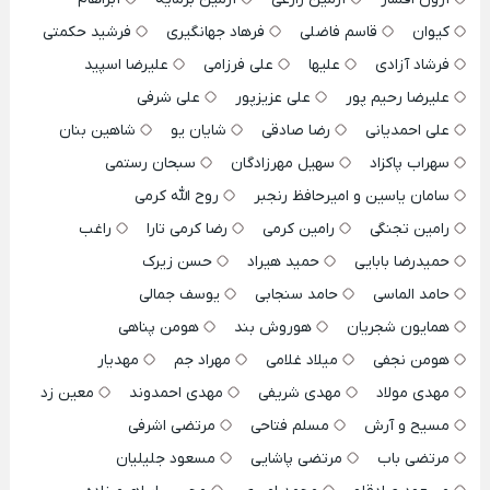
کیوان
قاسم فاضلی
فرهاد جهانگیری
فرشید حکمتی
فرشاد آزادی
علیها
علی فرزامی
علیرضا اسپید
علیرضا رحیم پور
علی عزیزپور
علی شرفی
علی احمدیانی
رضا صادقی
شایان یو
شاهین بنان
سهراب پاکزاد
سهیل مهرزادگان
سبحان رستمی
سامان یاسین و امیرحافظ رنجبر
روح الله کرمی
رامین تجنگی
رامین کرمی
رضا کرمی تارا
راغب
حمیدرضا بابایی
حمید هیراد
حسن زیرک
حامد الماسی
حامد سنجابی
یوسف جمالی
همایون شجریان
هوروش بند
هومن پناهی
هومن نجفی
میلاد غلامی
مهراد جم
مهدیار
مهدی مولاد
مهدی شریفی
مهدی احمدوند
معین زد
مسیح و آرش
مسلم فتاحی
مرتضی اشرفی
مرتضی باب
مرتضی پاشایی
مسعود جلیلیان