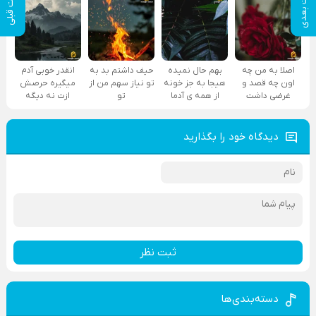
پست بعدی
پست قبلی
اصلا به من چه
بهم حال نمیده
حیف داشتم بد به
انقدر خوبی آدم
اون چه قصد و
هیجا به جز خونه
تو نیاز سهم من از
میگیره حرصش
غرضی داشت
از همه ی آدما
تو
ازت نه دیگه
دیدگاه خود را بگذارید
ثبت نظر
دسته‌بندی‌ها