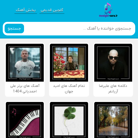
گلچین قدیمی
پخش آهنگ
جستجو
دکلمه های علیرضا
تمام آهنگ های امید
آهنگ های برتر علی
آریانفر
جهان
احمدیانی 1404