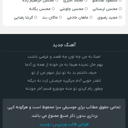
مسعود صادقلو
محمد امیری
محسن ابراهیم زاده
محسن لرستانی
محسن چاوشی
محسن یگانه
مجید رضوی
ماهان خادمی
ماکان بند
گرشا رضایی
آهنگ جدید
اصلا به من چه اون چه قصد و غرضی داشت
بهم حال نمیده هیجا به جز خونه از همه ی آدما
حیف داشتم بد به تو نیاز سهم من از تو
انقدر خوبی آدم میگیره حرصش ازت نه دیگه
چطور رام کردی تو منه جونورو قسم آخر جونته
تمامی حقوق مطالب برای موسیقی سرا محفوظ است و هرگونه کپی
برداری بدون ذکر منبع ممنوع می باشد.
طراحی قالب وردپرس
:
وبیت