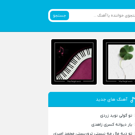
جستجو
آهنگ های جدید
تو گولی نوید زردی
یار دیوانه کسری زاهدی
تو دیه مال مه نیستی تروریستی محمد امیری