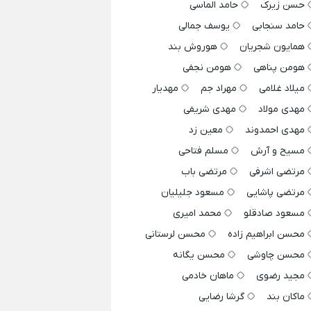
حسن زیرک
حامد الماسی
حامد سنجابی
یوسف جمالی
همایون شجریان
هوروش بند
هومن پناهی
هومن نجفی
میلاد غلامی
مهراد جم
مهدیار
مهدی مولاد
مهدی شریفی
مهدی احمدوند
معین زد
مسیح و آرش
مسلم فتاحی
مرتضی اشرفی
مرتضی باب
مرتضی پاشایی
مسعود جلیلیان
مسعود صادقلو
محمد امیری
محسن ابراهیم زاده
محسن لرستانی
محسن چاوشی
محسن یگانه
مجید رضوی
ماهان خادمی
ماکان بند
گرشا رضایی