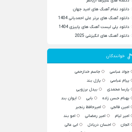
دکلمه های علیرضا آریانفر
دانلود تمام آهنگ های امید جهان
دانلود آهنگ های برتر علی احمدیانی 1404
دانلود پلی لیست آهنگ های پاییزی 1404
دانلود آهنگ های انگیزشی 2025
خوانندگان
جواد عباسی
جاسم خدارحمی
پیام عباسی
پازل بند
پارسا محمدی
بیدل برزویی
بهنام حسن زاده
بابی
ایوان بند
امین فالجی
امیرحافظ رنجبر
امیر لیام
امیر رمضانی
امو بند
الجان
احسان دریادل
ابی عالی