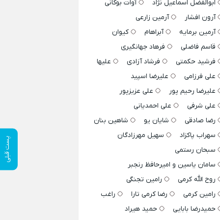
ابوالفضل اسماعیل نژاد
آوات بوکانی
آرون افشار
آرمین زارعی
آرمین برمایه
آبراهام
کیوان
قاسم فاضلی
فرهاد جهانگیری
فرشید حکمتی
فرشاد آزادی
علیها
علی فرزامی
علیرضا اسپید
علیرضا رحیم پور
علی عزیزپور
علی شرفی
علی احمدیانی
رضا صادقی
شایان یو
شاهین بنان
سهراب پاکزاد
سهیل مهرزادگان
پست قبلی
سبحان رستمی
سامان یاسین و امیرحافظ رنجبر
روح الله کرمی
رامین تجنگی
رامین کرمی
رضا کرمی تارا
راغب
حمیدرضا بابایی
حمید هیراد