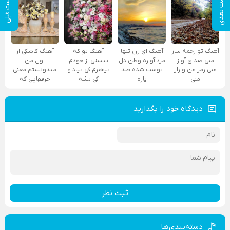
پست بعدی
پست قبلی
آهنگ تو زخمه ساز
آهنگ ای زن تنها
آهنگ تو که
آهنگ کاشکی از
منی صدای آواز
مرد آواره وطن دل
نیستی از خودم
اول من
منی رمز من و راز
توست شده صد
بیخبرم کی بیاد و
میدونستم معنی
منی
پاره
کی بشه
حرفهایی که
دیدگاه خود را بگذارید
ثبت نظر
دسته‌بندی‌ها