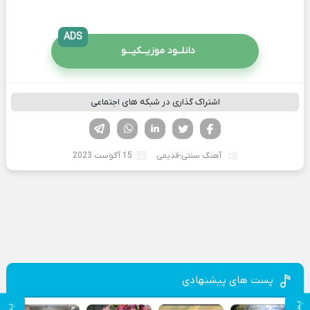
ADS
دانلــود موزیــکیـــو
اشتراک گذاری در شبکه های اجتماعی
فیسوک
تویتر
لینکدین
واتساپ
تلگرام
آهنگ سنتی-قدیمی
15 آگوست 2023
پست های پیشنهادی