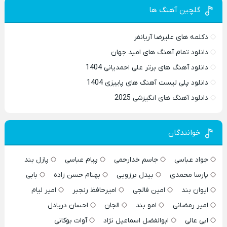
گلچین آهنگ ها
دکلمه های علیرضا آریانفر
دانلود تمام آهنگ های امید جهان
دانلود آهنگ های برتر علی احمدیانی 1404
دانلود پلی لیست آهنگ های پاییزی 1404
دانلود آهنگ های انگیزشی 2025
خوانندگان
جواد عباسی
جاسم خدارحمی
پیام عباسی
پازل بند
پارسا محمدی
بیدل برزویی
بهنام حسن زاده
بابی
ایوان بند
امین فالجی
امیرحافظ رنجبر
امیر لیام
امیر رمضانی
امو بند
الجان
احسان دریادل
ابی عالی
ابوالفضل اسماعیل نژاد
آوات بوکانی