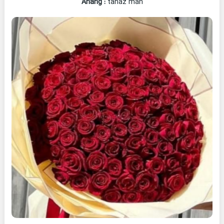
Ahang
:
tanaz man