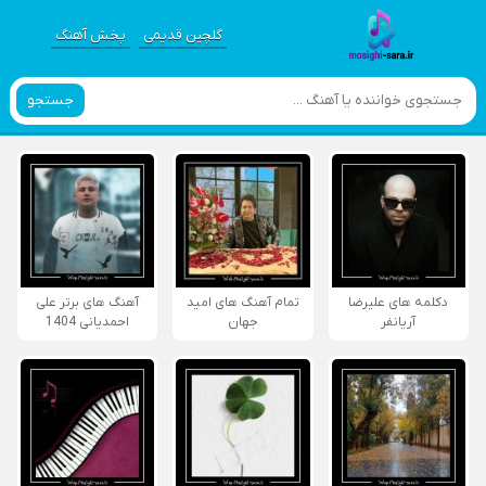
گلچین قدیمی
پخش آهنگ
جستجو
دکلمه های علیرضا
تمام آهنگ های امید
آهنگ های برتر علی
آریانفر
جهان
احمدیانی 1404