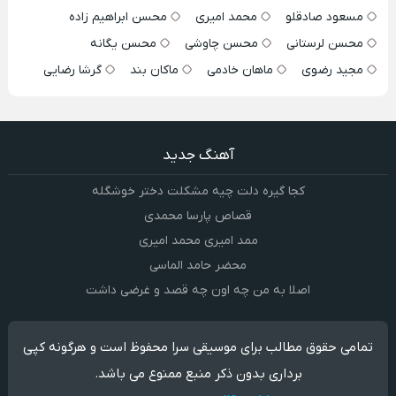
مسعود صادقلو
محمد امیری
محسن ابراهیم زاده
محسن لرستانی
محسن چاوشی
محسن یگانه
مجید رضوی
ماهان خادمی
ماکان بند
گرشا رضایی
آهنگ جدید
کجا گیره دلت چیه مشکلت دختر خوشگله
قصاص پارسا محمدی
ممد امیری محمد امیری
محضر حامد الماسی
اصلا به من چه اون چه قصد و غرضی داشت
تمامی حقوق مطالب برای موسیقی سرا محفوظ است و هرگونه کپی
برداری بدون ذکر منبع ممنوع می باشد.