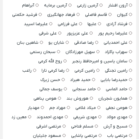
آرون افشار
آرمین زارعی
آرمین برمایه
آبراهام
کیوان
قاسم فاضلی
فرهاد جهانگیری
فرشید حکمتی
فرشاد آزادی
علیها
علی فرزامی
علیرضا اسپید
علیرضا رحیم پور
علی عزیزپور
علی شرفی
علی احمدیانی
رضا صادقی
شایان یو
شاهین بنان
سهراب پاکزاد
سهیل مهرزادگان
سبحان رستمی
سامان یاسین و امیرحافظ رنجبر
روح الله کرمی
رامین تجنگی
رامین کرمی
رضا کرمی تارا
راغب
حمیدرضا بابایی
حمید هیراد
حسن زیرک
حامد الماسی
حامد سنجابی
یوسف جمالی
همایون شجریان
هوروش بند
هومن پناهی
هومن نجفی
میلاد غلامی
مهراد جم
مهدیار
مهدی مولاد
مهدی شریفی
مهدی احمدوند
معین زد
مسیح و آرش
مسلم فتاحی
مرتضی اشرفی
مرتضی باب
مرتضی پاشایی
مسعود جلیلیان