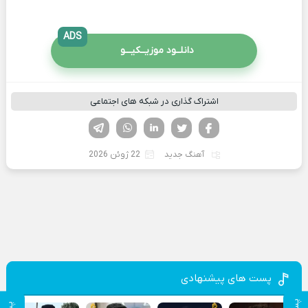
ADS
دانلــود موزیــکیـــو
اشتراک گذاری در شبکه های اجتماعی
فیسوک
تویتر
لینکدین
واتساپ
تلگرام
آهنگ جدید
22 ژوئن 2026
پست های پیشنهادی