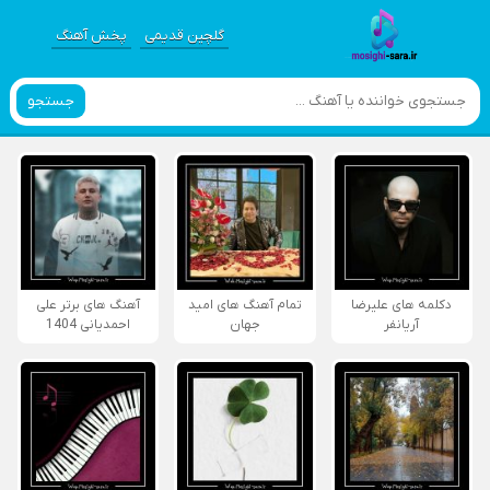
گلچین قدیمی
پخش آهنگ
جستجو
دکلمه های علیرضا
تمام آهنگ های امید
آهنگ های برتر علی
آریانفر
جهان
احمدیانی 1404