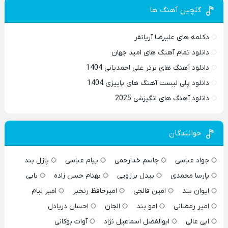
گلچین آهنگ ها
دکلمه های علیرضا آریانفر
دانلود تمام آهنگ های امید جهان
دانلود آهنگ های برتر علی احمدیانی 1404
دانلود پلی لیست آهنگ های پاییزی 1404
دانلود آهنگ های انگیزشی 2025
خوانندگان
جواد عباسی
جاسم خدارحمی
پیام عباسی
پازل بند
پارسا محمدی
بیدل برزویی
بهنام حسن زاده
بابی
ایوان بند
امین فالجی
امیرحافظ رنجبر
امیر لیام
امیر رمضانی
امو بند
الجان
احسان دریادل
ابی عالی
ابوالفضل اسماعیل نژاد
آوات بوکانی