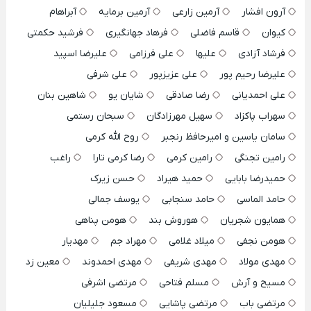
آرون افشار
آرمین زارعی
آرمین برمایه
آبراهام
کیوان
قاسم فاضلی
فرهاد جهانگیری
فرشید حکمتی
فرشاد آزادی
علیها
علی فرزامی
علیرضا اسپید
علیرضا رحیم پور
علی عزیزپور
علی شرفی
علی احمدیانی
رضا صادقی
شایان یو
شاهین بنان
سهراب پاکزاد
سهیل مهرزادگان
سبحان رستمی
سامان یاسین و امیرحافظ رنجبر
روح الله کرمی
رامین تجنگی
رامین کرمی
رضا کرمی تارا
راغب
حمیدرضا بابایی
حمید هیراد
حسن زیرک
حامد الماسی
حامد سنجابی
یوسف جمالی
همایون شجریان
هوروش بند
هومن پناهی
هومن نجفی
میلاد غلامی
مهراد جم
مهدیار
مهدی مولاد
مهدی شریفی
مهدی احمدوند
معین زد
مسیح و آرش
مسلم فتاحی
مرتضی اشرفی
مرتضی باب
مرتضی پاشایی
مسعود جلیلیان