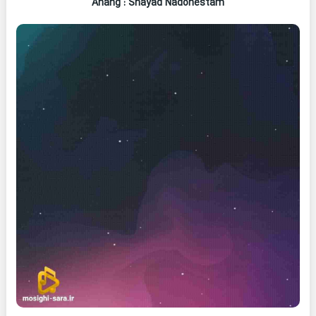
Ahang
: Shayad Nadonestam