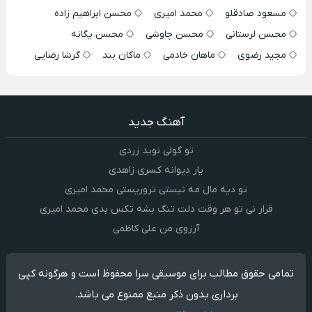
مسعود صادقلو
محمد امیری
محسن ابراهیم زاده
محسن لرستانی
محسن چاوشی
محسن یگانه
مجید رضوی
ماهان خادمی
ماکان بند
گرشا رضایی
آهنگ جدید
تو گولی نوید زردی
یار دیوانه کسری زاهدی
تو دیه مال مه نیستی تروریستی محمد امیری
قرار نی تو هر وقت دلت تنگ بشه تکس بدی محمد امیری
آرزوی من علی کاظمی
تمامی حقوق مطالب برای موسیقی سرا محفوظ است و هرگونه کپی
برداری بدون ذکر منبع ممنوع می باشد.