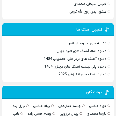
حبس سبحان محمدی
عشق ابدی روح الله کرمی
گلچین آهنگ ها
دکلمه های علیرضا آریانفر
دانلود تمام آهنگ های امید جهان
دانلود آهنگ های برتر علی احمدیانی 1404
دانلود پلی لیست آهنگ های پاییزی 1404
دانلود آهنگ های انگیزشی 2025
خوانندگان
جواد عباسی
جاسم خدارحمی
پیام عباسی
پازل بند
پارسا محمدی
بیدل برزویی
بهنام حسن زاده
بابی