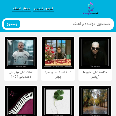
گلچین قدیمی
پخش آهنگ
جستجو
دکلمه های علیرضا
تمام آهنگ های امید
آهنگ های برتر علی
آریانفر
جهان
احمدیانی 1404