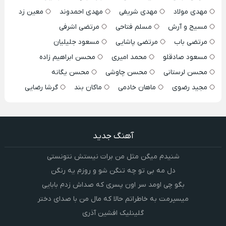
مهدی مولاد
مهدی شریفی
مهدی احمدوند
معین زد
مسیح و آرش
مسلم فتاحی
مرتضی اشرفی
مرتضی باب
مرتضی پاشایی
مسعود جلیلیان
مسعود صادقلو
محمد امیری
محسن ابراهیم زاده
محسن لرستانی
محسن چاوشی
محسن یگانه
مجید رضوی
ماهان خادمی
ماکان بند
گرشا رضایی
آهنگ جدید
شنیدم میگن مثل من برات نیستش نتونستی
دل مه بی تو چه تنگن شو و روزم یه رنگن
بگو چی اومد سر اون پسری که صداش زدم بابایی
میسپرمت به خاطراتم حالا که مال من با صدای دختر
گلینلیک افشین آذری