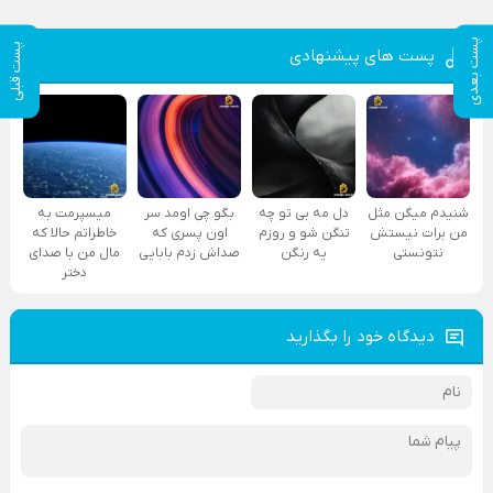
پست بعدی
پست قبلی
پست های پیشنهادی
شنیدم میگن مثل
دل مه بی تو چه
بگو چی اومد سر
میسپرمت به
من برات نیستش
تنگن شو و روزم
اون پسری که
خاطراتم حالا که
نتونستی
یه رنگن
صداش زدم بابایی
مال من با صدای
دختر
دیدگاه خود را بگذارید