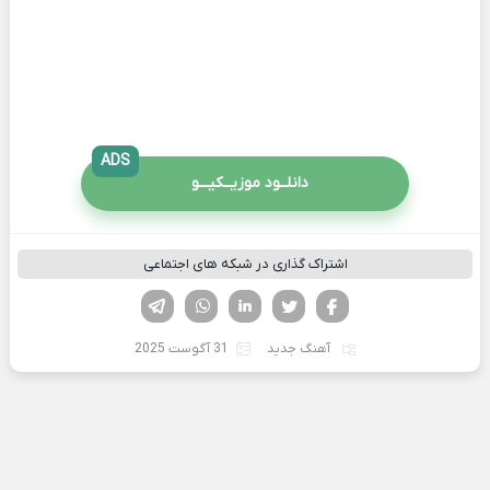
ADS
دانلــود موزیــکیـــو
اشتراک گذاری در شبکه های اجتماعی
فیسوک
تویتر
لینکدین
واتساپ
تلگرام
آهنگ جدید
31 آگوست 2025