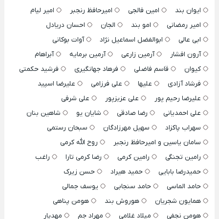
ایوان بند
امین فالجی
امیرحافظ رنجبر
امیر لیام
امیر رمضانی
امو بند
الجان
احسان دریادل
ابی عالی
ابوالفضل اسماعیل نژاد
آوات بوکانی
آرون افشار
آرمین زارعی
آرمین برمایه
آبراهام
کیوان
قاسم فاضلی
فرهاد جهانگیری
فرشید حکمتی
فرشاد آزادی
علیها
علی فرزامی
علیرضا اسپید
علیرضا رحیم پور
علی عزیزپور
علی شرفی
علی احمدیانی
رضا صادقی
شایان یو
شاهین بنان
سهراب پاکزاد
سهیل مهرزادگان
سبحان رستمی
سامان یاسین و امیرحافظ رنجبر
روح الله کرمی
رامین تجنگی
رامین کرمی
رضا کرمی تارا
راغب
حمیدرضا بابایی
حمید هیراد
حسن زیرک
حامد الماسی
حامد سنجابی
یوسف جمالی
همایون شجریان
هوروش بند
هومن پناهی
هومن نجفی
میلاد غلامی
مهراد جم
مهدیار