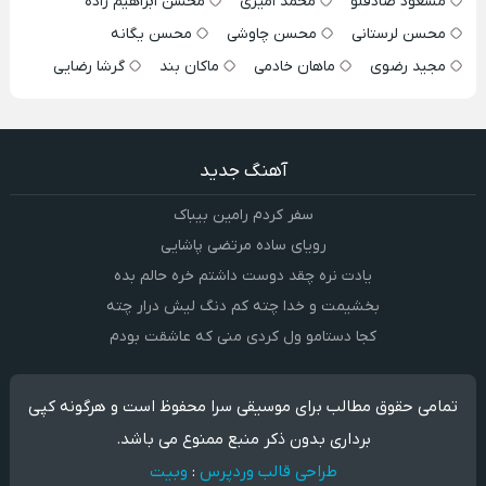
مسعود صادقلو
محمد امیری
محسن ابراهیم زاده
محسن لرستانی
محسن چاوشی
محسن یگانه
مجید رضوی
ماهان خادمی
ماکان بند
گرشا رضایی
آهنگ جدید
سفر کردم رامین بیباک
رویای ساده مرتضی پاشایی
یادت نره چقد دوست داشتم خره حالم بده
بخشیمت و خدا چته کم دنگ لیش درار چته
کجا دستامو ول کردی منی که عاشقت بودم
تمامی حقوق مطالب برای موسیقی سرا محفوظ است و هرگونه کپی
برداری بدون ذکر منبع ممنوع می باشد.
طراحی قالب وردپرس
:
وبیت