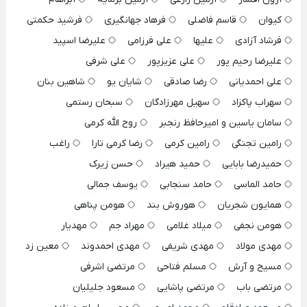
کیوان
قاسم فاضلی
فرهاد جهانگیری
فرشید حکمتی
فرشاد آزادی
علیها
علی فرزامی
علیرضا اسپید
علیرضا رحیم پور
علی عزیزپور
علی شرفی
علی احمدیانی
رضا صادقی
شایان یو
شاهین بنان
سهراب پاکزاد
سهیل مهرزادگان
سبحان رستمی
سامان یاسین و امیرحافظ رنجبر
روح الله کرمی
رامین تجنگی
رامین کرمی
رضا کرمی تارا
راغب
حمیدرضا بابایی
حمید هیراد
حسن زیرک
حامد الماسی
حامد سنجابی
یوسف جمالی
همایون شجریان
هوروش بند
هومن پناهی
هومن نجفی
میلاد غلامی
مهراد جم
مهدیار
مهدی مولاد
مهدی شریفی
مهدی احمدوند
معین زد
مسیح و آرش
مسلم فتاحی
مرتضی اشرفی
مرتضی باب
مرتضی پاشایی
مسعود جلیلیان