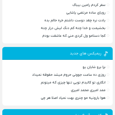
سفر کردم رامین بیباک
رویای ساده مرتضی پاشایی
یادت نره چقد دوست داشتم خره حالم بده
بخشیمت و خدا چته کم دنگ لیش درار چته
کجا دستامو ول کردی منی که عاشقت بودم
ریمیکس های جدید
بزا برو شایان یو
روزی ده ساعت جوونی حروم میشد حقوقه نمیداد
انگاری تو کالبدم تویی تنها چیزی که میتونم
ممد امیری محمد امیری
هوا بارونیه مو چتری بهت نمیاد اصلا هر چی