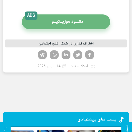
ADS
دانلــود موزیــکیـــو
اشتراک گذاری در شبکه های اجتماعی
فیسوک
تویتر
لینکدین
واتساپ
تلگرام
آهنگ جدید
14 مارس 2026
پست های پیشنهادی