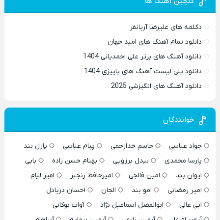
گلچین آهنگ ها
دکلمه های علیرضا آریانفر
دانلود تمام آهنگ های امید جهان
دانلود آهنگ های برتر علی احمدیانی 1404
دانلود پلی لیست آهنگ های پاییزی 1404
دانلود آهنگ های انگیزشی 2025
خوانندگان
جواد عباسی
جاسم خدارحمی
پیام عباسی
پازل بند
پارسا محمدی
بیدل برزویی
بهنام حسن زاده
بابی
ایوان بند
امین فالجی
امیرحافظ رنجبر
امیر لیام
امیر رمضانی
امو بند
الجان
احسان دریادل
ابی عالی
ابوالفضل اسماعیل نژاد
آوات بوکانی
آرون افشار
آرمین زارعی
آرمین برمایه
آبراهام