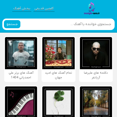
گلچین قدیمی
پخش آهنگ
جستجو
دکلمه های علیرضا
تمام آهنگ های امید
آهنگ های برتر علی
آریانفر
جهان
احمدیانی 1404