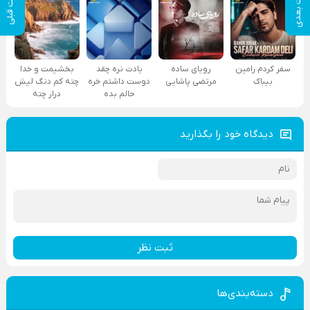
پست بعدی
پست قبلی
سفر کردم رامین
رویای ساده
یادت نره چقد
بخشیمت و خدا
بیباک
مرتضی پاشایی
دوست داشتم خره
چته کم دنگ لیش
حالم بده
درار چته
دیدگاه خود را بگذارید
ثبت نظر
دسته‌بندی‌ها