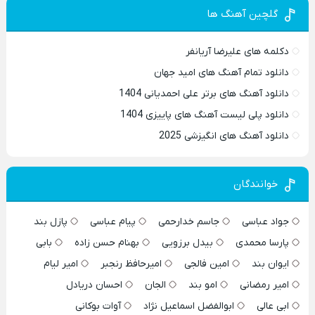
گلچین آهنگ ها
دکلمه های علیرضا آریانفر
دانلود تمام آهنگ های امید جهان
دانلود آهنگ های برتر علی احمدیانی 1404
دانلود پلی لیست آهنگ های پاییزی 1404
دانلود آهنگ های انگیزشی 2025
خوانندگان
جواد عباسی
جاسم خدارحمی
پیام عباسی
پازل بند
پارسا محمدی
بیدل برزویی
بهنام حسن زاده
بابی
ایوان بند
امین فالجی
امیرحافظ رنجبر
امیر لیام
امیر رمضانی
امو بند
الجان
احسان دریادل
ابی عالی
ابوالفضل اسماعیل نژاد
آوات بوکانی