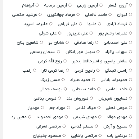
آرون افشار
آرمین زارعی
آرمین برمایه
آبراهام
کیوان
قاسم فاضلی
فرهاد جهانگیری
فرشید حکمتی
فرشاد آزادی
علیها
علی فرزامی
علیرضا اسپید
علیرضا رحیم پور
علی عزیزپور
علی شرفی
علی احمدیانی
رضا صادقی
شایان یو
شاهین بنان
سهراب پاکزاد
سهیل مهرزادگان
سبحان رستمی
سامان یاسین و امیرحافظ رنجبر
روح الله کرمی
رامین تجنگی
رامین کرمی
رضا کرمی تارا
راغب
حمیدرضا بابایی
حمید هیراد
حسن زیرک
حامد الماسی
حامد سنجابی
یوسف جمالی
همایون شجریان
هوروش بند
هومن پناهی
هومن نجفی
میلاد غلامی
مهراد جم
مهدیار
مهدی مولاد
مهدی شریفی
مهدی احمدوند
معین زد
مسیح و آرش
مسلم فتاحی
مرتضی اشرفی
مرتضی باب
مرتضی پاشایی
مسعود جلیلیان