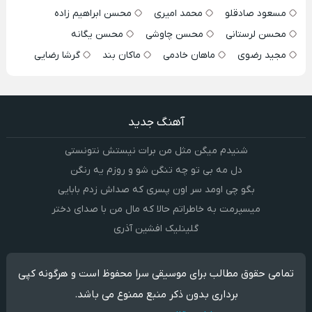
مسعود صادقلو
محمد امیری
محسن ابراهیم زاده
محسن لرستانی
محسن چاوشی
محسن یگانه
مجید رضوی
ماهان خادمی
ماکان بند
گرشا رضایی
آهنگ جدید
شنیدم میگن مثل من برات نیستش نتونستی
دل مه بی تو چه تنگن شو و روزم یه رنگن
بگو چی اومد سر اون پسری که صداش زدم بابایی
میسپرمت به خاطراتم حالا که مال من با صدای دختر
گلینلیک افشین آذری
تمامی حقوق مطالب برای موسیقی سرا محفوظ است و هرگونه کپی
برداری بدون ذکر منبع ممنوع می باشد.