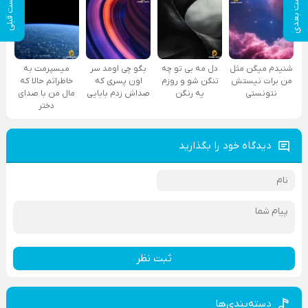
پست بعدی
پست قبلی
شنیدم میگن مثل
دل مه بی تو چه
بگو چی اومد سر
میسپرمت به
من برات نیستش
تنگن شو و روزم
اون پسری که
خاطراتم حالا که
نتونستی
یه رنگن
صداش زدم بابایی
مال من با صدای
دختر
دیدگاه خود را بگذارید
ثبت نظر
دسته‌بندی‌ها