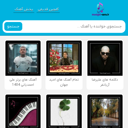
گلچین قدیمی
پخش آهنگ
جستجو
دکلمه های علیرضا
تمام آهنگ های امید
آهنگ های برتر علی
آریانفر
جهان
احمدیانی 1404