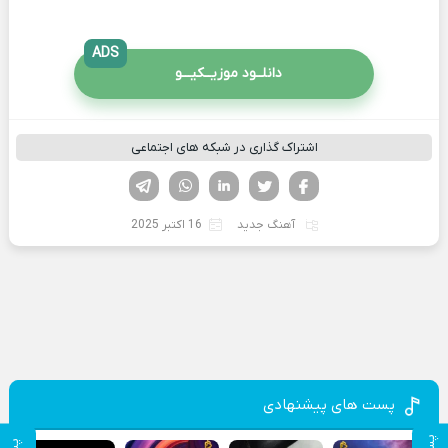
ADS
دانلــود موزیــکیـــو
اشتراک گذاری در شبکه های اجتماعی
فیسوک
تویتر
لینکدین
واتساپ
تلگرام
آهنگ جدید
16 اکتبر 2025
پست های پیشنهادی