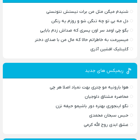
شنیدم میگن مثل من برات نیستش نتونستی
دل مه بی تو چه تنگن شو و روزم یه رنگن
بگو چی اومد سر اون پسری که صداش زدم بابایی
میسپرمت به خاطراتم حالا که مال من با صدای دختر
گلینلیک افشین آذری
ریمیکس های جدید
هوا بارونیه مو چتری بهت نمیاد اصلا هر چی
محاصره مشتاق دلوجیان
نگو اینجوری بهتره دور باشیمو حیفه نزن
حبس سبحان محمدی
عشق ابدی روح الله کرمی