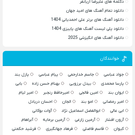
دکلمه های علیرضا آریانفر
دانلود تمام آهنگ های امید جهان
دانلود آهنگ های برتر علی احمدیانی 1404
دانلود پلی لیست آهنگ های پاییزی 1404
دانلود آهنگ های انگیزشی 2025
خوانندگان
جواد عباسی
جاسم خدارحمی
پیام عباسی
پازل بند
پارسا محمدی
بیدل برزویی
بهنام حسن زاده
بابی
ایوان بند
امین فالجی
امیرحافظ رنجبر
امیر لیام
امیر رمضانی
امو بند
الجان
احسان دریادل
ابی عالی
ابوالفضل اسماعیل نژاد
آوات بوکانی
آرون افشار
آرمین زارعی
آرمین برمایه
آبراهام
کیوان
قاسم فاضلی
فرهاد جهانگیری
فرشید حکمتی