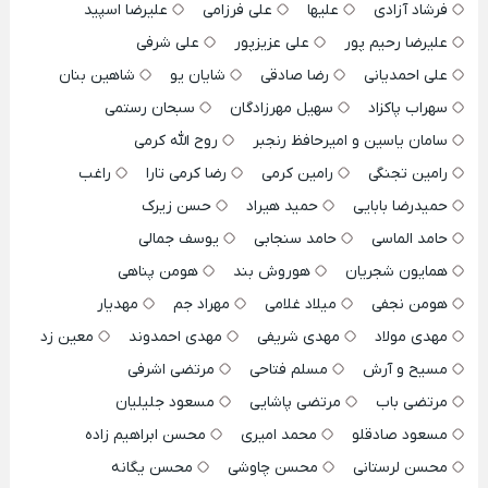
فرشاد آزادی
علیها
علی فرزامی
علیرضا اسپید
علیرضا رحیم پور
علی عزیزپور
علی شرفی
علی احمدیانی
رضا صادقی
شایان یو
شاهین بنان
سهراب پاکزاد
سهیل مهرزادگان
سبحان رستمی
سامان یاسین و امیرحافظ رنجبر
روح الله کرمی
رامین تجنگی
رامین کرمی
رضا کرمی تارا
راغب
حمیدرضا بابایی
حمید هیراد
حسن زیرک
حامد الماسی
حامد سنجابی
یوسف جمالی
همایون شجریان
هوروش بند
هومن پناهی
هومن نجفی
میلاد غلامی
مهراد جم
مهدیار
مهدی مولاد
مهدی شریفی
مهدی احمدوند
معین زد
مسیح و آرش
مسلم فتاحی
مرتضی اشرفی
مرتضی باب
مرتضی پاشایی
مسعود جلیلیان
مسعود صادقلو
محمد امیری
محسن ابراهیم زاده
محسن لرستانی
محسن چاوشی
محسن یگانه