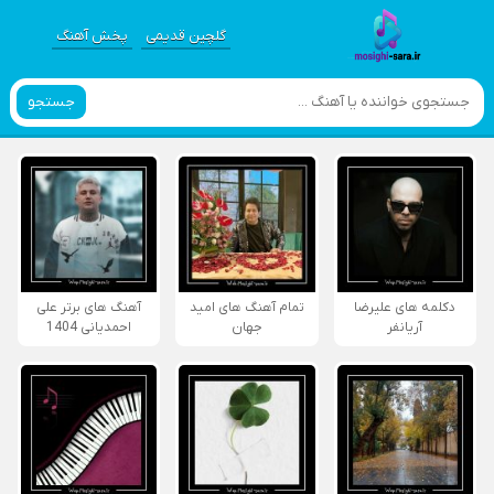
گلچین قدیمی
پخش آهنگ
جستجو
دکلمه های علیرضا
تمام آهنگ های امید
آهنگ های برتر علی
آریانفر
جهان
احمدیانی 1404