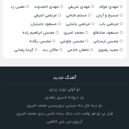
مهدی مولاد
مهدی شریفی
مهدی احمدوند
معین زد
مسیح و آرش
مسلم فتاحی
مرتضی اشرفی
مرتضی باب
مرتضی پاشایی
مسعود جلیلیان
مسعود صادقلو
محمد امیری
محسن ابراهیم زاده
محسن لرستانی
محسن چاوشی
محسن یگانه
مجید رضوی
ماهان خادمی
ماکان بند
گرشا رضایی
آهنگ جدید
تو گولی نوید زردی
یار دیوانه کسری زاهدی
تو دیه مال مه نیستی تروریستی محمد امیری
قرار نی تو هر وقت دلت تنگ بشه تکس بدی محمد امیری
آرزوی من علی کاظمی