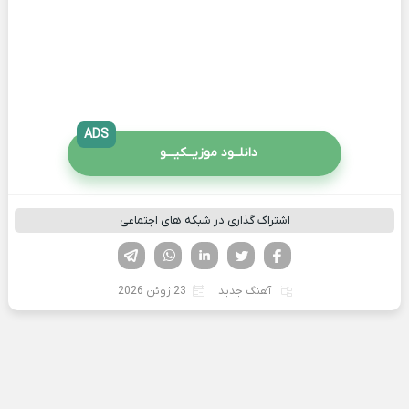
ADS
دانلــود موزیــکیـــو
اشتراک گذاری در شبکه های اجتماعی
فیسوک
تویتر
لینکدین
واتساپ
تلگرام
آهنگ جدید
23 ژوئن 2026