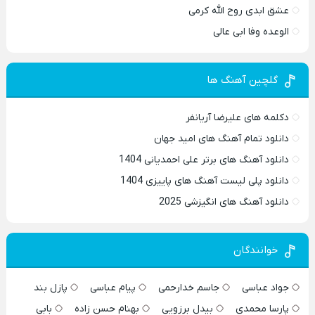
عشق ابدی روح الله کرمی
الوعده وفا ابی عالی
گلچین آهنگ ها
دکلمه های علیرضا آریانفر
دانلود تمام آهنگ های امید جهان
دانلود آهنگ های برتر علی احمدیانی 1404
دانلود پلی لیست آهنگ های پاییزی 1404
دانلود آهنگ های انگیزشی 2025
خوانندگان
جواد عباسی
جاسم خدارحمی
پیام عباسی
پازل بند
پارسا محمدی
بیدل برزویی
بهنام حسن زاده
بابی