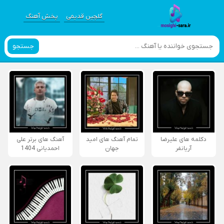
گلچین قدیمی
پخش آهنگ
جستجو
دکلمه های علیرضا
تمام آهنگ های امید
آهنگ های برتر علی
آریانفر
جهان
احمدیانی 1404