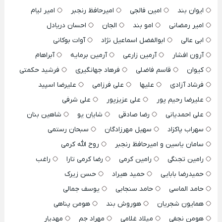
ایوان بند
امین فالجی
امیرحافظ رنجبر
امیر لیام
امیر رمضانی
امو بند
الجان
احسان دریادل
ابی عالی
ابوالفضل اسماعیل نژاد
آوات بوکانی
آرون افشار
آرمین زارعی
آرمین برمایه
آبراهام
کیوان
قاسم فاضلی
فرهاد جهانگیری
فرشید حکمتی
فرشاد آزادی
علیها
علی فرزامی
علیرضا اسپید
علیرضا رحیم پور
علی عزیزپور
علی شرفی
علی احمدیانی
رضا صادقی
شایان یو
شاهین بنان
سهراب پاکزاد
سهیل مهرزادگان
سبحان رستمی
سامان یاسین و امیرحافظ رنجبر
روح الله کرمی
رامین تجنگی
رامین کرمی
رضا کرمی تارا
راغب
حمیدرضا بابایی
حمید هیراد
حسن زیرک
حامد الماسی
حامد سنجابی
یوسف جمالی
همایون شجریان
هوروش بند
هومن پناهی
هومن نجفی
میلاد غلامی
مهراد جم
مهدیار