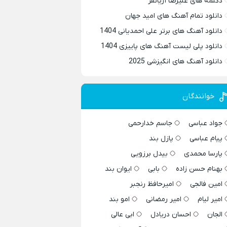
دکلمه های علیرضا آریانفر
دانلود تمام آهنگ های امید جهان
دانلود آهنگ های برتر علی احمدیانی 1404
دانلود پلی لیست آهنگ های پاییزی 1404
دانلود آهنگ های انگیزشی 2025
خوانندگان
جواد عباسی
جاسم خدارحمی
پیام عباسی
پازل بند
پارسا محمدی
بیدل برزویی
بهنام حسن زاده
بابی
ایوان بند
امین فالجی
امیرحافظ رنجبر
امیر لیام
امیر رمضانی
امو بند
الجان
احسان دریادل
ابی عالی