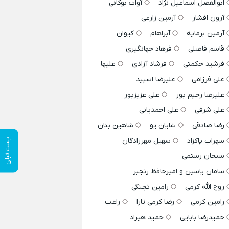
ابوالفضل اسماعیل نژاد
آوات بوکانی
آرون افشار
آرمین زارعی
آرمین برمایه
آبراهام
کیوان
قاسم فاضلی
فرهاد جهانگیری
فرشید حکمتی
فرشاد آزادی
علیها
علی فرزامی
علیرضا اسپید
علیرضا رحیم پور
علی عزیزپور
علی شرفی
علی احمدیانی
رضا صادقی
شایان یو
شاهین بنان
سهراب پاکزاد
سهیل مهرزادگان
پست قبلی
سبحان رستمی
سامان یاسین و امیرحافظ رنجبر
روح الله کرمی
رامین تجنگی
رامین کرمی
رضا کرمی تارا
راغب
حمیدرضا بابایی
حمید هیراد