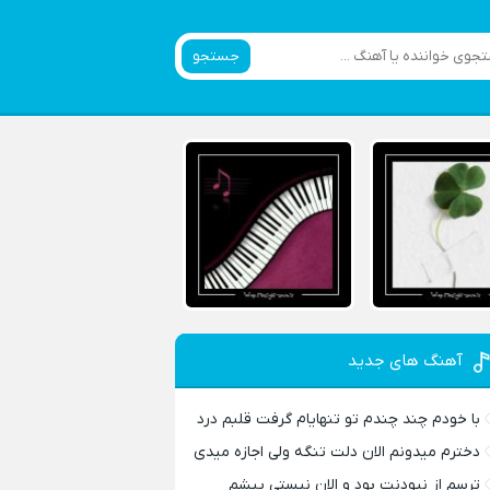
جستجو
آهنگ های جدید
با خودم چند چندم تو تنهایام گرفت قلبم درد
دخترم میدونم الان دلت تنگه ولی اجازه میدی
ترسم از نبودنت بود و الان نیستی پیشم