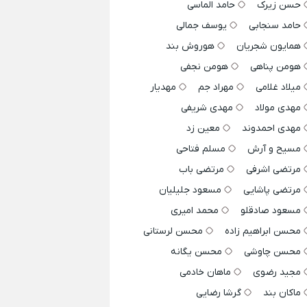
حسن زیرک
حامد الماسی
حامد سنجابی
یوسف جمالی
همایون شجریان
هوروش بند
هومن پناهی
هومن نجفی
میلاد غلامی
مهراد جم
مهدیار
مهدی مولاد
مهدی شریفی
مهدی احمدوند
معین زد
مسیح و آرش
مسلم فتاحی
مرتضی اشرفی
مرتضی باب
مرتضی پاشایی
مسعود جلیلیان
مسعود صادقلو
محمد امیری
محسن ابراهیم زاده
محسن لرستانی
محسن چاوشی
محسن یگانه
مجید رضوی
ماهان خادمی
ماکان بند
گرشا رضایی