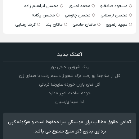
مسعود صادقلو
محمد امیری
محسن ابراهیم زاده
محسن لرستانی
محسن چاوشی
محسن یگانه
مجید رضوی
ماهان خادمی
ماکان بند
گرشا رضایی
آهنگ جدید
پتک شروین حاجی پور
گل از مه جدا بو رفت برگ شمع ز دستم رفت با صدای زن
گل های باران خورده علیرضا قربانی
خودم ساختم امیر مقاره
ادا سینا پارسیان
تمامی حقوق مطالب برای موسیقی سرا محفوظ است و هرگونه کپی
برداری بدون ذکر منبع ممنوع می باشد.