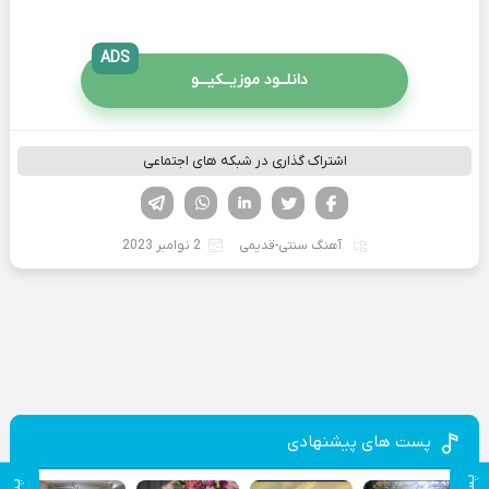
ADS
دانلــود موزیــکیـــو
اشتراک گذاری در شبکه های اجتماعی
فیسوک
تویتر
لینکدین
واتساپ
تلگرام
آهنگ سنتی-قدیمی
2 نوامبر 2023
پست های پیشنهادی