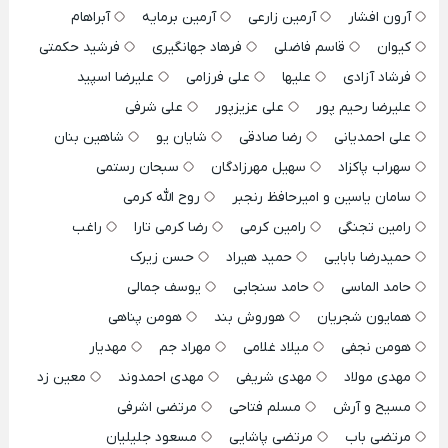
آرون افشار
آرمین زارعی
آرمین برمایه
آبراهام
کیوان
قاسم فاضلی
فرهاد جهانگیری
فرشید حکمتی
فرشاد آزادی
علیها
علی فرزامی
علیرضا اسپید
علیرضا رحیم پور
علی عزیزپور
علی شرفی
علی احمدیانی
رضا صادقی
شایان یو
شاهین بنان
سهراب پاکزاد
سهیل مهرزادگان
سبحان رستمی
سامان یاسین و امیرحافظ رنجبر
روح الله کرمی
رامین تجنگی
رامین کرمی
رضا کرمی تارا
راغب
حمیدرضا بابایی
حمید هیراد
حسن زیرک
حامد الماسی
حامد سنجابی
یوسف جمالی
همایون شجریان
هوروش بند
هومن پناهی
هومن نجفی
میلاد غلامی
مهراد جم
مهدیار
مهدی مولاد
مهدی شریفی
مهدی احمدوند
معین زد
مسیح و آرش
مسلم فتاحی
مرتضی اشرفی
مرتضی باب
مرتضی پاشایی
مسعود جلیلیان