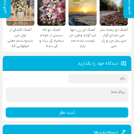
پست بعدی
پست قبلی
آهنگ تو زخمه ساز
آهنگ ای زن تنها
آهنگ تو که
آهنگ کاشکی از
منی صدای آواز
مرد آواره وطن دل
نیستی از خودم
اول من
منی رمز من و راز
توست شده صد
بیخبرم کی بیاد و
میدونستم معنی
منی
پاره
کی بشه
حرفهایی که
دیدگاه خود را بگذارید
ثبت نظر
دسته‌بندی‌ها