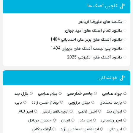
گلچین آهنگ ها
دکلمه های علیرضا آریانفر
دانلود تمام آهنگ های امید جهان
دانلود آهنگ های برتر علی احمدیانی 1404
دانلود پلی لیست آهنگ های پاییزی 1404
دانلود آهنگ های انگیزشی 2025
خوانندگان
جواد عباسی
جاسم خدارحمی
پیام عباسی
پازل بند
پارسا محمدی
بیدل برزویی
بهنام حسن زاده
بابی
ایوان بند
امین فالجی
امیرحافظ رنجبر
امیر لیام
امیر رمضانی
امو بند
الجان
احسان دریادل
ابی عالی
ابوالفضل اسماعیل نژاد
آوات بوکانی