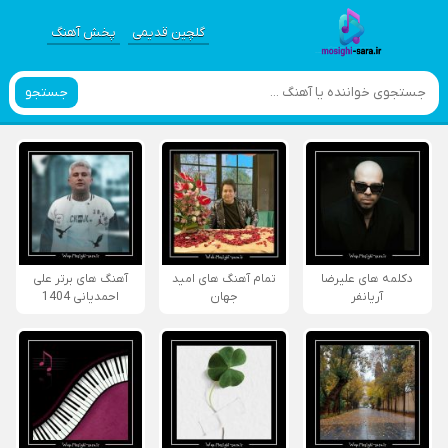
گلچین قدیمی
پخش آهنگ
جستجو
دکلمه های علیرضا
تمام آهنگ های امید
آهنگ های برتر علی
آریانفر
جهان
احمدیانی 1404