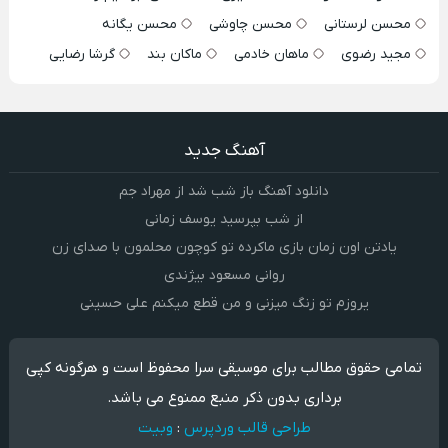
محسن لرستانی
محسن چاوشی
محسن یگانه
مجید رضوی
ماهان خادمی
ماکان بند
گرشا رضایی
آهنگ جدید
دانلود آهنگ باز شب شد از مهراد جم
از شب بپرسید یوسف زمانی
یادتن اون زمان بازی ماکرده تو کوچون محلمون با صدای زن
روانی مسعود بیژندی
یروزم تو زنگ میزنی و من قطع میکنم علی حسینی
تمامی حقوق مطالب برای موسیقی سرا محفوظ است و هرگونه کپی
برداری بدون ذکر منبع ممنوع می باشد.
طراحی قالب وردپرس
:
وبیت