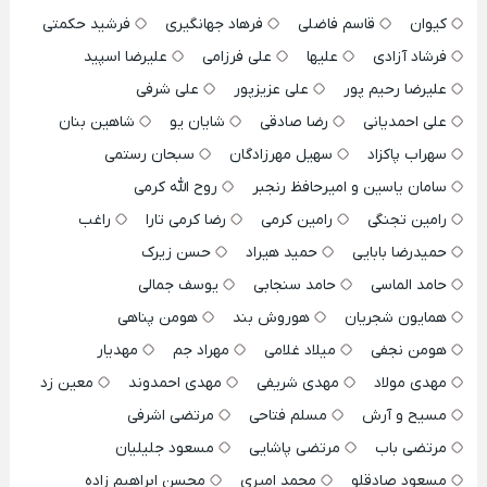
کیوان
قاسم فاضلی
فرهاد جهانگیری
فرشید حکمتی
فرشاد آزادی
علیها
علی فرزامی
علیرضا اسپید
علیرضا رحیم پور
علی عزیزپور
علی شرفی
علی احمدیانی
رضا صادقی
شایان یو
شاهین بنان
سهراب پاکزاد
سهیل مهرزادگان
سبحان رستمی
سامان یاسین و امیرحافظ رنجبر
روح الله کرمی
رامین تجنگی
رامین کرمی
رضا کرمی تارا
راغب
حمیدرضا بابایی
حمید هیراد
حسن زیرک
حامد الماسی
حامد سنجابی
یوسف جمالی
همایون شجریان
هوروش بند
هومن پناهی
هومن نجفی
میلاد غلامی
مهراد جم
مهدیار
مهدی مولاد
مهدی شریفی
مهدی احمدوند
معین زد
مسیح و آرش
مسلم فتاحی
مرتضی اشرفی
مرتضی باب
مرتضی پاشایی
مسعود جلیلیان
مسعود صادقلو
محمد امیری
محسن ابراهیم زاده