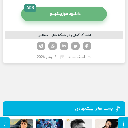
ADS
دانلــود موزیــکیـــو
اشتراک گذاری در شبکه های اجتماعی
فیسوک
تویتر
لینکدین
واتساپ
تلگرام
آهنگ جدید
21 ژوئن 2026
پست های پیشنهادی