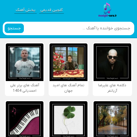
گلچین قدیمی
پخش آهنگ
جستجو
دکلمه های علیرضا
تمام آهنگ های امید
آهنگ های برتر علی
آریانفر
جهان
احمدیانی 1404