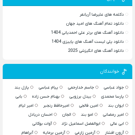
دکلمه های علیرضا آریانفر
دانلود تمام آهنگ های امید جهان
دانلود آهنگ های برتر علی احمدیانی 1404
دانلود پلی لیست آهنگ های پاییزی 1404
دانلود آهنگ های انگیزشی 2025
خوانندگان
جواد عباسی
جاسم خدارحمی
پیام عباسی
پازل بند
پارسا محمدی
بیدل برزویی
بهنام حسن زاده
بابی
ایوان بند
امین فالجی
امیرحافظ رنجبر
امیر لیام
امیر رمضانی
امو بند
الجان
احسان دریادل
ابی عالی
ابوالفضل اسماعیل نژاد
آوات بوکانی
آرون افشار
آرمین زارعی
آرمین برمایه
آبراهام