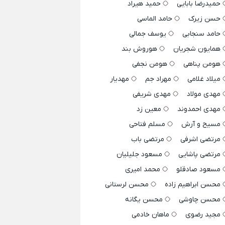
حمیدرضا بابایی
حمید هیراد
حسن زیرک
حامد الماسی
حامد سنجابی
یوسف جمالی
همایون شجریان
هوروش بند
هومن پناهی
هومن نجفی
میلاد غلامی
مهراد جم
مهدیار
مهدی مولاد
مهدی شریفی
مهدی احمدوند
معین زد
مسیح و آرش
مسلم فتاحی
مرتضی اشرفی
مرتضی باب
مرتضی پاشایی
مسعود جلیلیان
مسعود صادقلو
محمد امیری
محسن ابراهیم زاده
محسن لرستانی
محسن چاوشی
محسن یگانه
مجید رضوی
ماهان خادمی