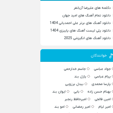
دکلمه های علیرضا آریانفر
دانلود تمام آهنگ های امید جهان
دانلود آهنگ های برتر علی احمدیانی 1404
دانلود پلی لیست آهنگ های پاییزی 1404
دانلود آهنگ های انگیزشی 2025
خوانندگان
جواد عباسی
جاسم خدارحمی
پیام عباسی
پازل بند
پارسا محمدی
بیدل برزویی
بهنام حسن زاده
بابی
ایوان بند
امین فالجی
امیرحافظ رنجبر
امیر لیام
امیر رمضانی
امو بند