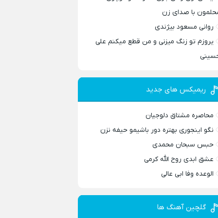
حلمون با صدای زن
روانی مسعود بیژندی
یروزم تو زنگ میزنی و من قطع میکنم علی
سینی
ریمیکس های جدید
محاصره مشتاق دلوجیان
نگو اینجوری بهتره دور باشیمو حیفه نزن
حبس سبحان محمدی
عشق ابدی روح الله کرمی
الوعده وفا ابی عالی
گلچین آهنگ ها