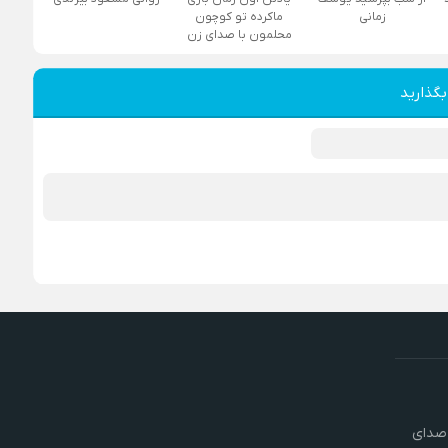
زمانی
ماکرده تو کوچون
محلمون با صدای زن
بگذارید
 صدای