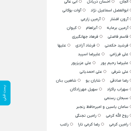
الجان
احسان دریادل
ابی عالی
ابوالفضل اسماعیل نژاد
آوات بوکانی
آرون افشار
آرمین زارعی
آرمین برمایه
آبراهام
کیوان
قاسم فاضلی
فرهاد جهانگیری
فرشید حکمتی
فرشاد آزادی
علیها
علی فرزامی
علیرضا اسپید
علیرضا رحیم پور
علی عزیزپور
علی شرفی
علی احمدیانی
رضا صادقی
شایان یو
شاهین بنان
پست قبلی
سهراب پاکزاد
سهیل مهرزادگان
سبحان رستمی
سامان یاسین و امیرحافظ رنجبر
روح الله کرمی
رامین تجنگی
رامین کرمی
رضا کرمی تارا
راغب