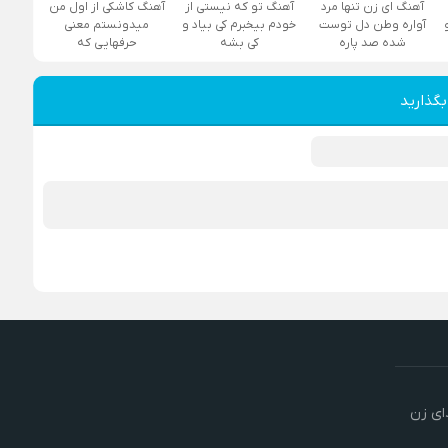
آهنگ ای زن تنها مرد
آهنگ تو که نیستی از
آهنگ کاشکی از اول من
آواره وطن دل توست
خودم بیخبرم کی بیاد و
میدونستم معنی
شده صد پاره
کی بشه
حرفهایی که
بگذارید
ای زن