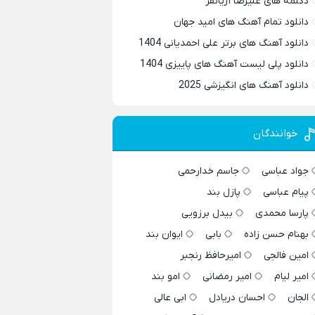
دکلمه های علیرضا آریانفر
دانلود تمام آهنگ های امید جهان
دانلود آهنگ های برتر علی احمدیانی 1404
دانلود پلی لیست آهنگ های پاییزی 1404
دانلود آهنگ های انگیزشی 2025
خوانندگان
جواد عباسی
جاسم خدارحمی
پیام عباسی
پازل بند
پارسا محمدی
بیدل برزویی
بهنام حسن زاده
بابی
ایوان بند
امین فالجی
امیرحافظ رنجبر
امیر لیام
امیر رمضانی
امو بند
الجان
احسان دریادل
ابی عالی