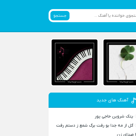
جستجو
آهنگ های جدید
پتک شروین حاجی پور
گل از مه جدا بو رفت برگ شمع ز دستم رفت
ا صدای زن