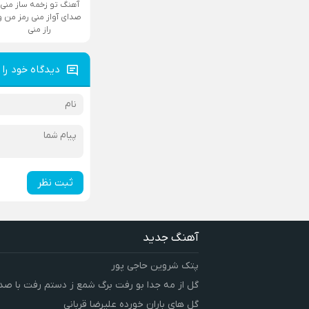
آهنگ تو زخمه ساز منی
صدای آواز منی رمز من و
راز منی
دیدگاه خود را 
ثبت نظر
آهنگ جدید
پتک شروین حاجی پور
گل از مه جدا بو رفت برگ شمع ز دستم رفت با صد
گل های باران خورده علیرضا قربانی