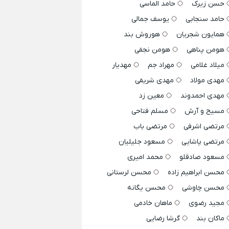
حسن زیرک
حامد الماسی
حامد سنجابی
یوسف جمالی
همایون شجریان
هوروش بند
هومن پناهی
هومن نجفی
میلاد غلامی
مهراد جم
مهدیار
مهدی مولاد
مهدی شریفی
مهدی احمدوند
معین زد
مسیح و آرش
مسلم فتاحی
مرتضی اشرفی
مرتضی باب
مرتضی پاشایی
مسعود جلیلیان
مسعود صادقلو
محمد امیری
محسن ابراهیم زاده
محسن لرستانی
محسن چاوشی
محسن یگانه
مجید رضوی
ماهان خادمی
ماکان بند
گرشا رضایی