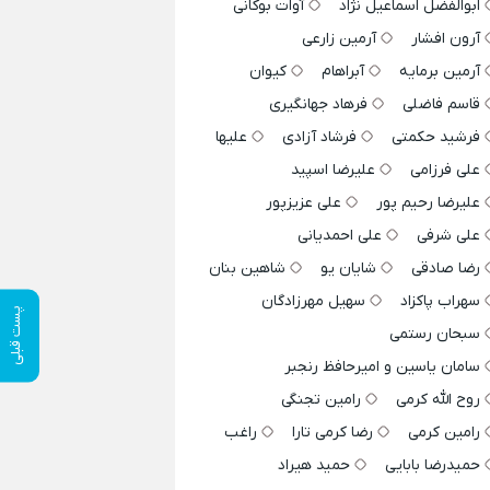
ابوالفضل اسماعیل نژاد
آوات بوکانی
آرون افشار
آرمین زارعی
آرمین برمایه
آبراهام
کیوان
قاسم فاضلی
فرهاد جهانگیری
فرشید حکمتی
فرشاد آزادی
علیها
علی فرزامی
علیرضا اسپید
علیرضا رحیم پور
علی عزیزپور
علی شرفی
علی احمدیانی
رضا صادقی
شایان یو
شاهین بنان
سهراب پاکزاد
سهیل مهرزادگان
پست قبلی
سبحان رستمی
سامان یاسین و امیرحافظ رنجبر
روح الله کرمی
رامین تجنگی
رامین کرمی
رضا کرمی تارا
راغب
حمیدرضا بابایی
حمید هیراد