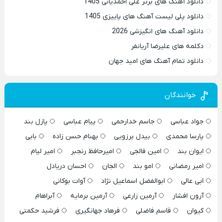
دانلود آهنگ های برتر علی احمدیانی 1405
دانلود پلی لیست آهنگ های پاییزی 1405
دانلود آهنگ های انگیزشی 2026
دکلمه های علیرضا آریانفر
دانلود تمام آهنگ های امید جهان
خوانندگان
جواد عباسی
جاسم خدارحمی
پیام عباسی
پازل بند
پارسا محمدی
بیدل برزویی
بهنام حسن زاده
بابی
ایوان بند
امین فالجی
امیرحافظ رنجبر
امیر لیام
امیر رمضانی
امو بند
الجان
احسان دریادل
ابی عالی
ابوالفضل اسماعیل نژاد
آوات بوکانی
آرون افشار
آرمین زارعی
آرمین برمایه
آبراهام
کیوان
قاسم فاضلی
فرهاد جهانگیری
فرشید حکمتی