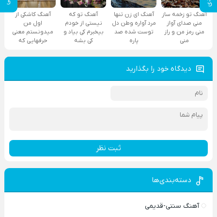
آهنگ تو زخمه ساز
آهنگ ای زن تنها
آهنگ تو که
آهنگ کاشکی از
منی صدای آواز
مرد آواره وطن دل
نیستی از خودم
اول من
منی رمز من و راز
توست شده صد
بیخبرم کی بیاد و
میدونستم معنی
منی
پاره
کی بشه
حرفهایی که
دیدگاه خود را بگذارید
ثبت نظر
دسته‌بندی‌ها
آهنگ سنتی-قدیمی