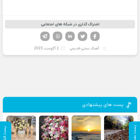
اشتراک گذاری در شبکه های اجتماعی
فیسوک
تویتر
لینکدین
واتساپ
تلگرام
آهنگ سنتی-قدیمی
2 آگوست 2023
پست های پیشنهادی
پست بعدی
پست قبلی