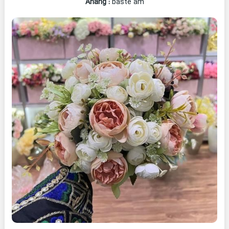
Ahang
:
baste am