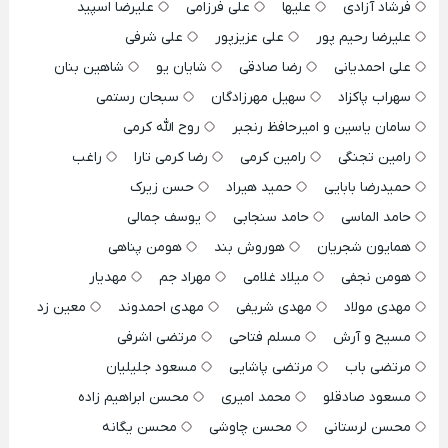
فرشاد آزادی
علیها
علی فرزامی
علیرضا اسپید
علیرضا رحیم پور
علی عزیزپور
علی شرفی
علی احمدیانی
رضا صادقی
شایان یو
شاهین بنان
سهراب پاکزاد
سهیل مهرزادگان
سبحان رستمی
سامان یاسین و امیرحافظ رنجبر
روح الله کرمی
رامین تجنگی
رامین کرمی
رضا کرمی تارا
راغب
حمیدرضا بابایی
حمید هیراد
حسن زیرک
حامد الماسی
حامد سنجابی
یوسف جمالی
همایون شجریان
هوروش بند
هومن پناهی
هومن نجفی
میلاد غلامی
مهراد جم
مهدیار
مهدی مولاد
مهدی شریفی
مهدی احمدوند
معین زد
مسیح و آرش
مسلم فتاحی
مرتضی اشرفی
مرتضی باب
مرتضی پاشایی
مسعود جلیلیان
مسعود صادقلو
محمد امیری
محسن ابراهیم زاده
محسن لرستانی
محسن چاوشی
محسن یگانه