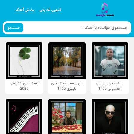
گلچین قدیمی
پخش آهنگ
جستجو
آهنگ های برتر علی
پلی لیست آهنگ های
آهنگ های انگیزشی
احمدیانی 1405
پاییزی 1405
2026