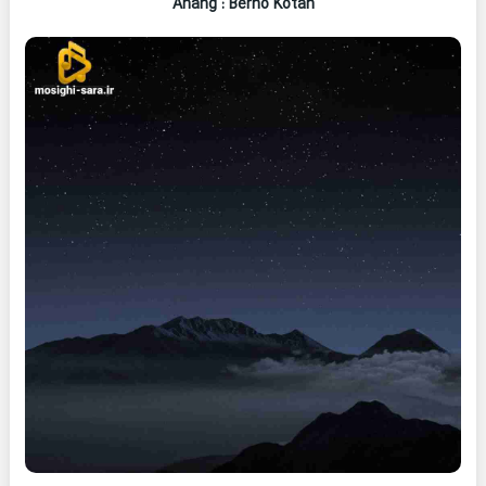
Ahang
: Berno Kotah