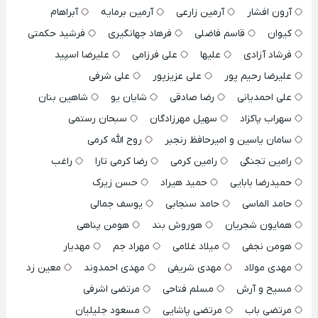
آرون افشار
آرمین زارعی
آرمین برمایه
آبراهام
کیوان
قاسم فاضلی
فرهاد جهانگیری
فرشید حکمتی
فرشاد آزادی
علیها
علی فرزامی
علیرضا اسپید
علیرضا رحیم پور
علی عزیزپور
علی شرفی
علی احمدیانی
رضا صادقی
شایان یو
شاهین بنان
سهراب پاکزاد
سهیل مهرزادگان
سبحان رستمی
سامان یاسین و امیرحافظ رنجبر
روح الله کرمی
رامین تجنگی
رامین کرمی
رضا کرمی تارا
راغب
حمیدرضا بابایی
حمید هیراد
حسن زیرک
حامد الماسی
حامد سنجابی
یوسف جمالی
همایون شجریان
هوروش بند
هومن پناهی
هومن نجفی
میلاد غلامی
مهراد جم
مهدیار
مهدی مولاد
مهدی شریفی
مهدی احمدوند
معین زد
مسیح و آرش
مسلم فتاحی
مرتضی اشرفی
مرتضی باب
مرتضی پاشایی
مسعود جلیلیان