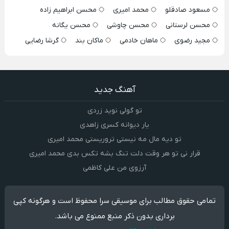
مسعود صادقلو
محمد امیری
محسن ابراهیم زاده
محسن لرستانی
محسن چاوشی
محسن یگانه
مجید رضوی
ماهان خادمی
ماکان بند
گرشا رضایی
آهنگ جدید
تو گولی نوید زردی
یار دیوانه کسری زاهدی
تو دیه مال مه نیستی تروریستی محمد امیری
قرار نی تو هر وقت دلت تنگ بشه تکس بدی محمد امیری
آرزوی من علی کاظمی
تمامی حقوق مطالب برای موسیقی سرا محفوظ است و هرگونه کپی
برداری بدون ذکر منبع ممنوع می باشد.