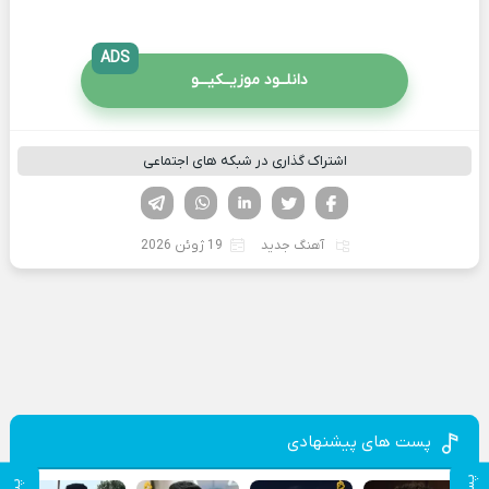
ADS
دانلــود موزیــکیـــو
اشتراک گذاری در شبکه های اجتماعی
فیسوک
تویتر
لینکدین
واتساپ
تلگرام
آهنگ جدید
19 ژوئن 2026
پست های پیشنهادی