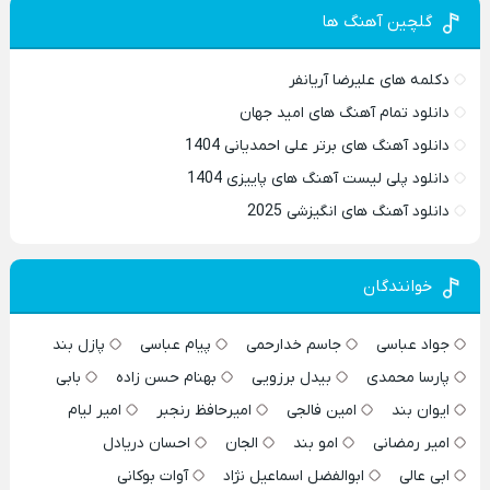
گلچین آهنگ ها
دکلمه های علیرضا آریانفر
دانلود تمام آهنگ های امید جهان
دانلود آهنگ های برتر علی احمدیانی 1404
دانلود پلی لیست آهنگ های پاییزی 1404
دانلود آهنگ های انگیزشی 2025
خوانندگان
جواد عباسی
جاسم خدارحمی
پیام عباسی
پازل بند
پارسا محمدی
بیدل برزویی
بهنام حسن زاده
بابی
ایوان بند
امین فالجی
امیرحافظ رنجبر
امیر لیام
امیر رمضانی
امو بند
الجان
احسان دریادل
ابی عالی
ابوالفضل اسماعیل نژاد
آوات بوکانی