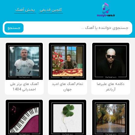
گلچین قدیمی
پخش آهنگ
جستجو
دکلمه های علیرضا
تمام آهنگ های امید
آهنگ های برتر علی
آریانفر
جهان
احمدیانی 1404