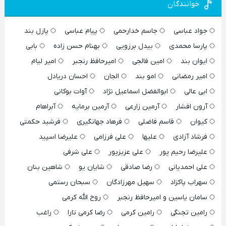
خوانندگان
جواد عباسی
جاسم خدارحمی
پیام عباسی
پازل بند
پارسا محمدی
بیدل برزویی
بهنام حسن زاده
بابی
ایوان بند
امین فالجی
امیرحافظ رنجبر
امیر لیام
امیر رمضانی
امو بند
الجان
احسان دریادل
ابی عالی
ابوالفضل اسماعیل نژاد
آوات بوکانی
آرون افشار
آرمین زارعی
آرمین برمایه
آبراهام
کیوان
قاسم فاضلی
فرهاد جهانگیری
فرشید حکمتی
فرشاد آزادی
علیها
علی فرزامی
علیرضا اسپید
علیرضا رحیم پور
علی عزیزپور
علی شرفی
علی احمدیانی
رضا صادقی
شایان یو
شاهین بنان
سهراب پاکزاد
سهیل مهرزادگان
سبحان رستمی
سامان یاسین و امیرحافظ رنجبر
روح الله کرمی
رامین تجنگی
رامین کرمی
رضا کرمی تارا
راغب