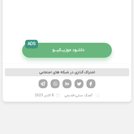
ADS
دانلــود موزیــکیـــو
اشتراک گذاری در شبکه های اجتماعی
فیسوک
تویتر
لینکدین
واتساپ
تلگرام
آهنگ سنتی-قدیمی
8 اکتبر 2023