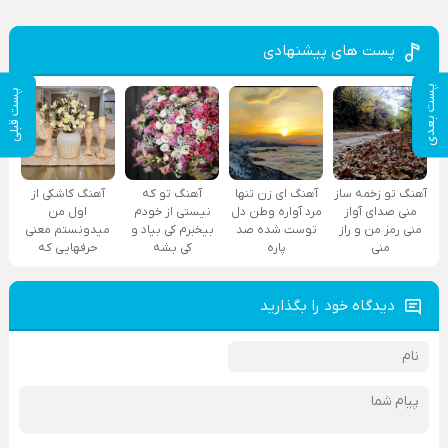
پست های پیشنهادی
پست بعدی
پست قبلی
آهنگ تو زخمه ساز
آهنگ ای زن تنها
آهنگ تو که
آهنگ کاشکی از
منی صدای آواز
مرد آواره وطن دل
نیستی از خودم
اول من
منی رمز من و راز
توست شده صد
بیخبرم کی بیاد و
میدونستم معنی
منی
پاره
کی بشه
حرفهایی که
دیدگاه خود را بگذارید