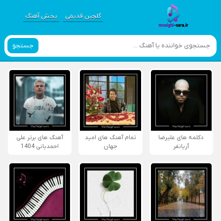
گلچین قدیمی
پخش آهنگ
جستجو
دکلمه های علیرضا
تمام آهنگ های امید
آهنگ های برتر علی
آریانفر
جهان
احمدیانی 1404