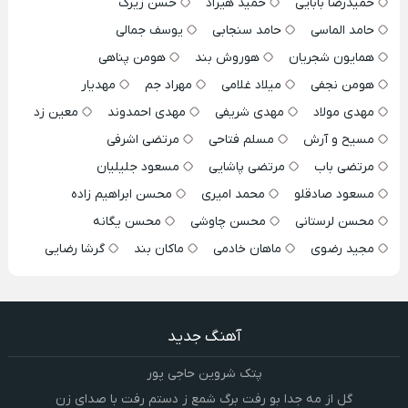
حمیدرضا بابایی
حمید هیراد
حسن زیرک
حامد الماسی
حامد سنجابی
یوسف جمالی
همایون شجریان
هوروش بند
هومن پناهی
هومن نجفی
میلاد غلامی
مهراد جم
مهدیار
مهدی مولاد
مهدی شریفی
مهدی احمدوند
معین زد
مسیح و آرش
مسلم فتاحی
مرتضی اشرفی
مرتضی باب
مرتضی پاشایی
مسعود جلیلیان
مسعود صادقلو
محمد امیری
محسن ابراهیم زاده
محسن لرستانی
محسن چاوشی
محسن یگانه
مجید رضوی
ماهان خادمی
ماکان بند
گرشا رضایی
آهنگ جدید
پتک شروین حاجی پور
گل از مه جدا بو رفت برگ شمع ز دستم رفت با صدای زن