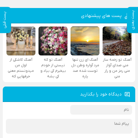
پست بعدی
پست قبلی
پست های پیشنهادی
آهنگ تو زخمه ساز
آهنگ ای زن تنها
آهنگ تو که
آهنگ کاشکی از
منی صدای آواز
مرد آواره وطن دل
نیستی از خودم
اول من
منی رمز من و راز
توست شده صد
بیخبرم کی بیاد و
میدونستم معنی
منی
پاره
کی بشه
حرفهایی که
دیدگاه خود را بگذارید