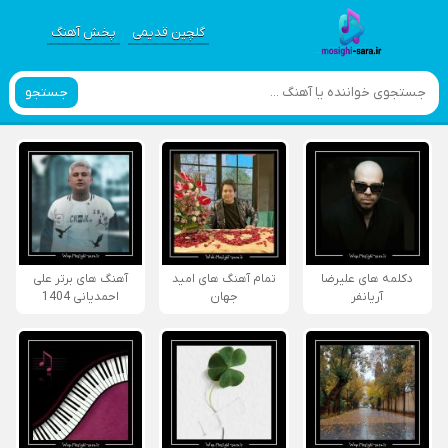
گلچین قدیمی
پخش آهنگ
جستجو
دکلمه های علیرضا
تمام آهنگ های امید
آهنگ های برتر علی
آریانفر
جهان
احمدیانی 1404