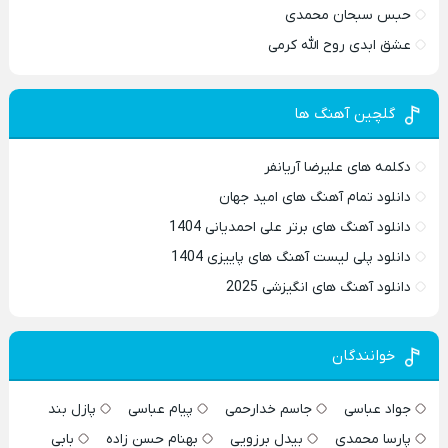
حبس سبحان محمدی
عشق ابدی روح الله کرمی
گلچین آهنگ ها
دکلمه های علیرضا آریانفر
دانلود تمام آهنگ های امید جهان
دانلود آهنگ های برتر علی احمدیانی 1404
دانلود پلی لیست آهنگ های پاییزی 1404
دانلود آهنگ های انگیزشی 2025
خوانندگان
جواد عباسی
جاسم خدارحمی
پیام عباسی
پازل بند
پارسا محمدی
بیدل برزویی
بهنام حسن زاده
بابی