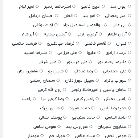
ایوان بند
امین فالجی
امیرحافظ رنجبر
امیر لیام
امیر رمضانی
امو بند
الجان
احسان دریادل
ابی عالی
ابوالفضل اسماعیل نژاد
آوات بوکانی
آرون افشار
آرمین زارعی
آرمین برمایه
آبراهام
کیوان
قاسم فاضلی
فرهاد جهانگیری
فرشید حکمتی
فرشاد آزادی
علیها
علی فرزامی
علیرضا اسپید
علیرضا رحیم پور
علی عزیزپور
علی شرفی
علی احمدیانی
رضا صادقی
شایان یو
شاهین بنان
سهراب پاکزاد
سهیل مهرزادگان
سبحان رستمی
سامان یاسین و امیرحافظ رنجبر
روح الله کرمی
رامین تجنگی
رامین کرمی
رضا کرمی تارا
راغب
حمیدرضا بابایی
حمید هیراد
حسن زیرک
حامد الماسی
حامد سنجابی
یوسف جمالی
همایون شجریان
هوروش بند
هومن پناهی
هومن نجفی
میلاد غلامی
مهراد جم
مهدیار