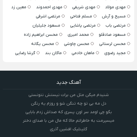
مهدی مولاد
مهدی شریفی
مهدی احمدوند
معین زد
مسیح و آرش
مسلم فتاحی
مرتضی اشرفی
مرتضی باب
مرتضی پاشایی
مسعود جلیلیان
مسعود صادقلو
محمد امیری
محسن ابراهیم زاده
محسن لرستانی
محسن چاوشی
محسن یگانه
مجید رضوی
ماهان خادمی
ماکان بند
گرشا رضایی
آهنگ جدید
شنیدم میگن مثل من برات نیستش نتونستی
دل مه بی تو چه تنگن شو و روزم یه رنگن
بگو چی اومد سر اون پسری که صداش زدم بابایی
میسپرمت به خاطراتم حالا که مال من با صدای دختر
گلینلیک افشین آذری