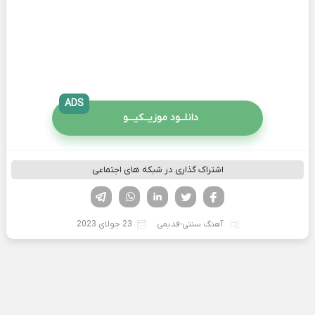
ADS
دانلــود موزیــکیـــو
اشتراک گذاری در شبکه های اجتماعی
فیسوک
تویتر
لینکدین
واتساپ
تلگرام
آهنگ سنتی-قدیمی
23 جولای 2023