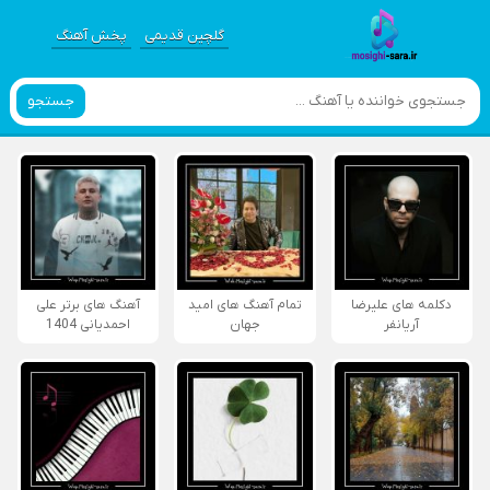
گلچین قدیمی
پخش آهنگ
جستجو
دکلمه های علیرضا
تمام آهنگ های امید
آهنگ های برتر علی
آریانفر
جهان
احمدیانی 1404