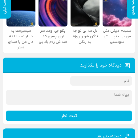
پست بعدی
پست قبلی
شنیدم میگن مثل
دل مه بی تو چه
بگو چی اومد سر
میسپرمت به
من برات نیستش
تنگن شو و روزم
اون پسری که
خاطراتم حالا که
نتونستی
یه رنگن
صداش زدم بابایی
مال من با صدای
دختر
دیدگاه خود را بگذارید
ثبت نظر
دسته‌بندی‌ها