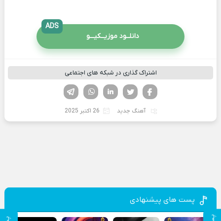
ADS
دانلــود موزیــکیـــو
اشتراک گذاری در شبکه های اجتماعی
فیسوک
تویتر
لینکدین
واتساپ
تلگرام
آهنگ جدید
26 اکتبر 2025
پست های پیشنهادی