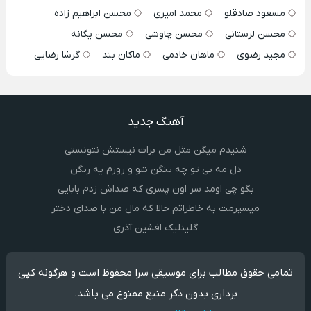
مسعود صادقلو
محمد امیری
محسن ابراهیم زاده
محسن لرستانی
محسن چاوشی
محسن یگانه
مجید رضوی
ماهان خادمی
ماکان بند
گرشا رضایی
آهنگ جدید
شنیدم میگن مثل من برات نیستش نتونستی
دل مه بی تو چه تنگن شو و روزم یه رنگن
بگو چی اومد سر اون پسری که صداش زدم بابایی
میسپرمت به خاطراتم حالا که مال من با صدای دختر
گلینلیک افشین آذری
تمامی حقوق مطالب برای موسیقی سرا محفوظ است و هرگونه کپی
برداری بدون ذکر منبع ممنوع می باشد.