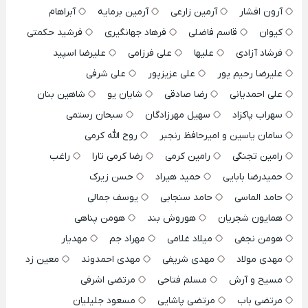
آرون افشار
آرمین زارعی
آرمین برمایه
آبراهام
کیوان
قاسم فاضلی
فرهاد جهانگیری
فرشید حکمتی
فرشاد آزادی
علیها
علی فرزامی
علیرضا اسپید
علیرضا رحیم پور
علی عزیزپور
علی شرفی
علی احمدیانی
رضا صادقی
شایان یو
شاهین بنان
سهراب پاکزاد
سهیل مهرزادگان
سبحان رستمی
سامان یاسین و امیرحافظ رنجبر
روح الله کرمی
رامین تجنگی
رامین کرمی
رضا کرمی تارا
راغب
حمیدرضا بابایی
حمید هیراد
حسن زیرک
حامد الماسی
حامد سنجابی
یوسف جمالی
همایون شجریان
هوروش بند
هومن پناهی
هومن نجفی
میلاد غلامی
مهراد جم
مهدیار
مهدی مولاد
مهدی شریفی
مهدی احمدوند
معین زد
مسیح و آرش
مسلم فتاحی
مرتضی اشرفی
مرتضی باب
مرتضی پاشایی
مسعود جلیلیان