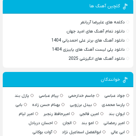
گلچین آهنگ ها
دکلمه های علیرضا آریانفر
دانلود تمام آهنگ های امید جهان
دانلود آهنگ های برتر علی احمدیانی 1404
دانلود پلی لیست آهنگ های پاییزی 1404
دانلود آهنگ های انگیزشی 2025
خوانندگان
جواد عباسی
جاسم خدارحمی
پیام عباسی
پازل بند
پارسا محمدی
بیدل برزویی
بهنام حسن زاده
بابی
ایوان بند
امین فالجی
امیرحافظ رنجبر
امیر لیام
امیر رمضانی
امو بند
الجان
احسان دریادل
ابی عالی
ابوالفضل اسماعیل نژاد
آوات بوکانی