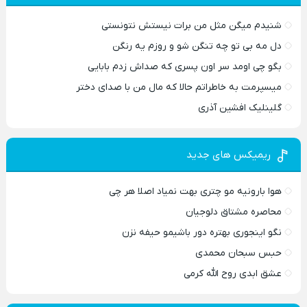
شنیدم میگن مثل من برات نیستش نتونستی
دل مه بی تو چه تنگن شو و روزم یه رنگن
بگو چی اومد سر اون پسری که صداش زدم بابایی
میسپرمت به خاطراتم حالا که مال من با صدای دختر
گلینلیک افشین آذری
ریمیکس های جدید
هوا بارونیه مو چتری بهت نمیاد اصلا هر چی
محاصره مشتاق دلوجیان
نگو اینجوری بهتره دور باشیمو حیفه نزن
حبس سبحان محمدی
عشق ابدی روح الله کرمی